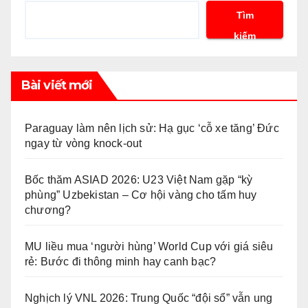
Tìm
kiếm
Bài viết mới
Paraguay làm nên lịch sử: Hạ gục ‘cỗ xe tăng’ Đức
ngay từ vòng knock-out
Bốc thăm ASIAD 2026: U23 Việt Nam gặp “kỳ
phùng” Uzbekistan – Cơ hội vàng cho tấm huy
chương?
MU liều mua ‘người hùng’ World Cup với giá siêu
rẻ: Bước đi thông minh hay canh bạc?
Nghịch lý VNL 2026: Trung Quốc “đội sổ” vẫn ung