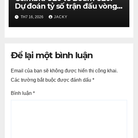
Dự đoán tỷ số trận đấu vòng
Winners Stage giải Mineiro
TH7 16, 2026
JACKY
U20
Để lại một bình luận
Email của bạn sẽ không được hiển thị công khai.
Các trường bắt buộc được đánh dấu
*
Bình luận
*