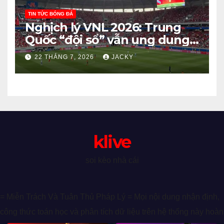
TIN TỨC BÓNG ĐÁ
Nghịch lý VNL 2026: Trung
Quốc “đội sổ” vẫn ung dung
dự vòng chung kết, Canada
22 THÁNG 7, 2026
JACKY
ôm hận xuống hạng
klive
soi kèo nhà cái
= Miễn Trách Và Tuân Thủ Pháp Lý = Mọi nội dung nhận định,
công thức toán học và phân tích dữ liệu trên hệ thống này hoàn