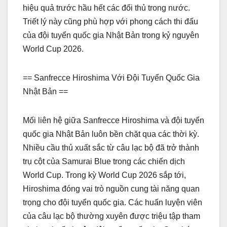
hiệu quả trước hầu hết các đối thủ trong nước.
Triết lý này cũng phù hợp với phong cách thi đấu
của đội tuyển quốc gia Nhật Bản trong kỷ nguyên
World Cup 2026.
== Sanfrecce Hiroshima Với Đội Tuyển Quốc Gia
Nhật Bản ==
Mối liên hệ giữa Sanfrecce Hiroshima và đội tuyển
quốc gia Nhật Bản luôn bền chặt qua các thời kỳ.
Nhiều cầu thủ xuất sắc từ câu lạc bộ đã trở thành
trụ cột của Samurai Blue trong các chiến dịch
World Cup. Trong kỳ World Cup 2026 sắp tới,
Hiroshima đóng vai trò nguồn cung tài năng quan
trọng cho đội tuyển quốc gia. Các huấn luyện viên
của câu lạc bộ thường xuyên được triệu tập tham