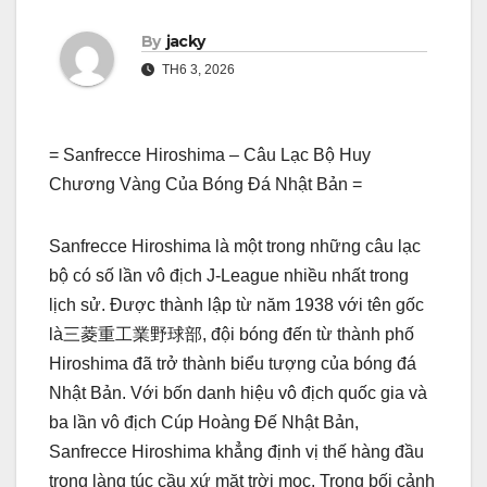
By
jacky
TH6 3, 2026
= Sanfrecce Hiroshima – Câu Lạc Bộ Huy
Chương Vàng Của Bóng Đá Nhật Bản =
Sanfrecce Hiroshima là một trong những câu lạc
bộ có số lần vô địch J-League nhiều nhất trong
lịch sử. Được thành lập từ năm 1938 với tên gốc
là三菱重工業野球部, đội bóng đến từ thành phố
Hiroshima đã trở thành biểu tượng của bóng đá
Nhật Bản. Với bốn danh hiệu vô địch quốc gia và
ba lần vô địch Cúp Hoàng Đế Nhật Bản,
Sanfrecce Hiroshima khẳng định vị thế hàng đầu
trong làng túc cầu xứ mặt trời mọc. Trong bối cảnh