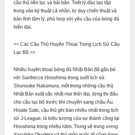
cầu thủ liên tục và bài bản. Triết lý đào tạo tập
trung vào kỹ thuật cá nhân, tư duy chiến thuật và
bản lĩnh tâm lý, phù hợp với yêu cầu của bóng đá
hiện đại.
== Các Cầu Thủ Huyền Thoại Trong Lịch Sử Câu
Lạc Bộ ==
Nhiều huyền thoại bóng đá Nhật Bản đã gắn bó
với Sanfrecce Hiroshima trong suốt lịch sử.
Shunsuke Nakamura, một trong những cầu thủ
Nhật Bản xuất sắc nhất mọi thời đại, từng thi đấu
cho câu lạc bộ trước khi chuyển sang châu Âu.
Hisato Sato, cầu thủ ghi bàn nhiều nhất trong lịch
sử J-League, là biểu tượng của sự thành công tại
Hiroshima trong nhiều năm. Trung vệ trung ương
Yasuhiko Okudera và thủ môn quốc tế cũng từng