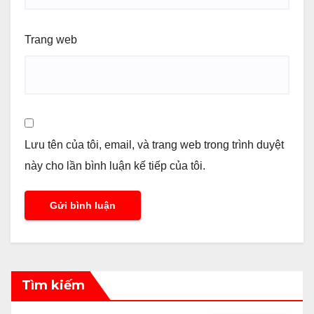
Trang web
Lưu tên của tôi, email, và trang web trong trình duyệt
này cho lần bình luận kế tiếp của tôi.
Tìm kiếm