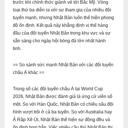
trước khi chính thức giành vé tới Bắc Mỹ. Vòng
loại thứ ba diễn ra với sự tham gia của nhiều đội
tuyển mạnh, nhưng Nhật Bản luôn thể hiện phong
độ ổn định. Kết quả này khẳng định vị thế hàng
đầu của đội tuyển Nhật Bản trong khu vực và sự
sẵn sàng cho ngày hội bóng đá lớn nhất hành
tinh.
== So sánh sức mạnh Nhật Bản với các đội tuyển
châu Á khác ==
Trong số các đội tuyển châu Á tại World Cup
2026, Nhật Bản được đánh giá là ứng cử viên số
một. So với Hàn Quốc, Nhật Bản có chiều sâu đội
hình vượt trội ở cả ba tuyến. So với Australia hay
Ả Rập Xê Út, Nhật Bản thể hiện sự đồng đều và
ổn định hơn hẳn. Việc nhiều cầu thủ Nhật Bản thi