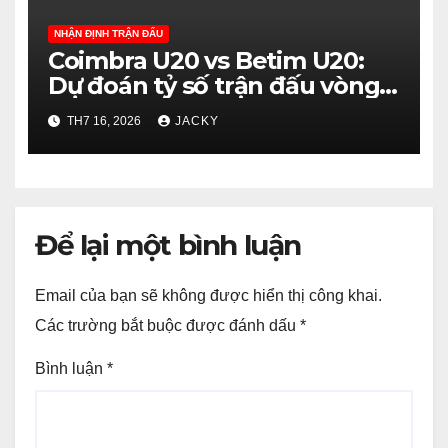
NHẬN ĐỊNH TRẬN ĐẤU
Coimbra U20 vs Betim U20:
Dự đoán tỷ số trận đấu vòng
Winners Stage giải Mineiro
TH7 16, 2026
JACKY
U20
Để lại một bình luận
Email của bạn sẽ không được hiển thị công khai.
Các trường bắt buộc được đánh dấu
*
Bình luận
*