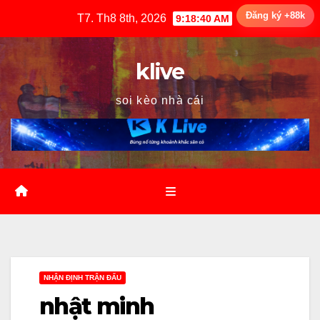
Skip
Đăng ký +88k
T7. Th8 8th, 2026
9:18:40 AM
to
content
klive
soi kèo nhà cái
NHẬN ĐỊNH TRẬN ĐẤU
nhật minh