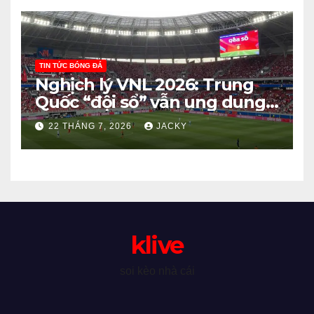
TIN TỨC BÓNG ĐÁ
Nghịch lý VNL 2026: Trung
Quốc “đội sổ” vẫn ung dung
dự vòng chung kết, Canada
22 THÁNG 7, 2026
JACKY
ôm hận xuống hạng
klive
soi kèo nhà cái