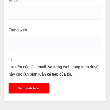
Email
*
Trang web
Lưu tên của tôi, email, và trang web trong trình duyệt
này cho lần bình luận kế tiếp của tôi.