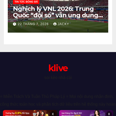
TIN TỨC BÓNG ĐÁ
Nghịch lý VNL 2026: Trung
Quốc “đội sổ” vẫn ung dung
dự vòng chung kết, Canada
22 THÁNG 7, 2026
JACKY
ôm hận xuống hạng
klive
soi kèo nhà cái
= Miễn Trách Và Tuân Thủ Pháp Lý = Mọi nội dung nhận định,
công thức toán học và phân tích dữ liệu trên hệ thống này hoàn
toàn chỉ mang tính chất tham khảo cho mục đích giải trí và giáo
x
x