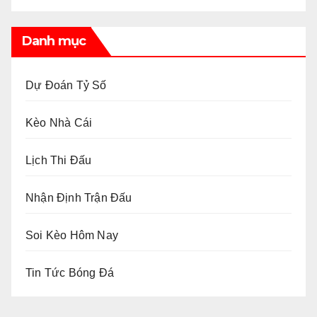
Danh mục
Dự Đoán Tỷ Số
Kèo Nhà Cái
Lịch Thi Đấu
Nhận Định Trận Đấu
Soi Kèo Hôm Nay
Tin Tức Bóng Đá