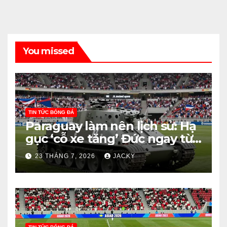
You missed
TIN TỨC BÓNG ĐÁ
Paraguay làm nên lịch sử: Hạ
gục ‘cỗ xe tăng’ Đức ngay từ
vòng knock-out
23 THÁNG 7, 2026
JACKY