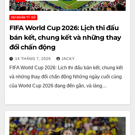
DỰ ĐOÁN TỶ SỐ
FIFA World Cup 2026: Lịch thi đấu
bán kết, chung kết và những thay
đổi chấn động
14 THÁNG 7, 2026
JACKY
FIFA World Cup 2026: Lịch thi đấu bán kết, chung kết
và những thay đổi chấn động Những ngày cuối cùng
của World Cup 2026 đang đến gần, và làng…