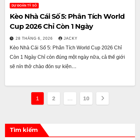
DỰ ĐOÁN TỶ SỐ
Kèo Nhà Cái Số 5: Phân Tích World
Cup 2026 Chỉ Còn 1 Ngày
28 THÁNG 6, 2026
JACKY
Kèo Nhà Cái Số 5: Phân Tích World Cup 2026 Chỉ
Còn 1 Ngày Chỉ còn đúng một ngày nữa, cả thế giới
sẽ nín thở chào đón sự kiện…
Phân
1
2
…
10
trang
bài
Tìm kiếm
viết