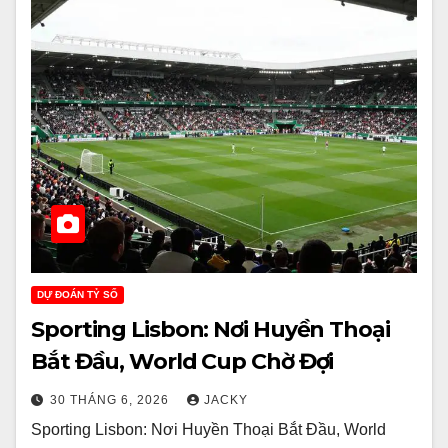
DỰ ĐOÁN TỶ SỐ
Sporting Lisbon: Nơi Huyền Thoại
Bắt Đầu, World Cup Chờ Đợi
30 THÁNG 6, 2026
JACKY
Sporting Lisbon: Nơi Huyền Thoại Bắt Đầu, World