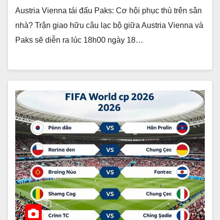
Austria Vienna tái đấu Paks: Cơ hội phục thù trên sân
nhà? Trận giao hữu câu lạc bộ giữa Austria Vienna và
Paks sẽ diễn ra lúc 18h00 ngày 18…