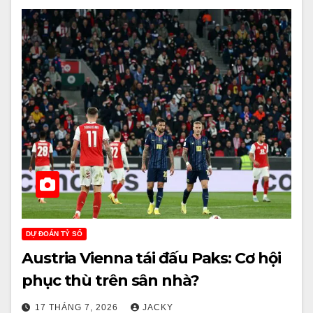
DỰ ĐOÁN TỶ SỐ
Austria Vienna tái đấu Paks: Cơ hội
phục thù trên sân nhà?
17 THÁNG 7, 2026
JACKY