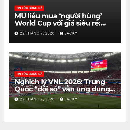
TIN TỨC BÓNG ĐÁ
MU liều mua ‘người hùng’
World Cup với giá siêu rẻ:
Bước đi thông minh hay canh
22 THÁNG 7, 2026
JACKY
bạc?
TIN TỨC BÓNG ĐÁ
Nghịch lý VNL 2026: Trung
Quốc “đội sổ” vẫn ung dung
dự vòng chung kết, Canada
22 THÁNG 7, 2026
JACKY
ôm hận xuống hạng