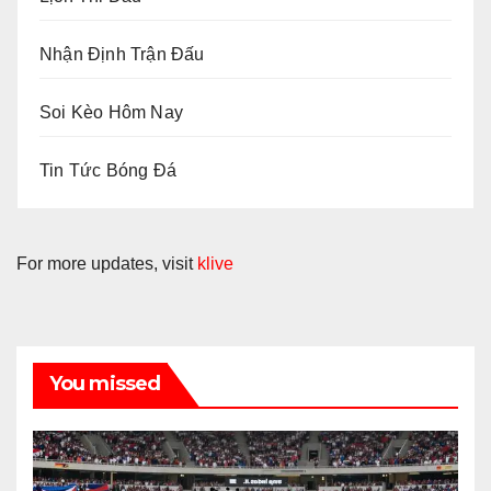
Nhận Định Trận Đấu
Soi Kèo Hôm Nay
Tin Tức Bóng Đá
For more updates, visit
klive
You missed