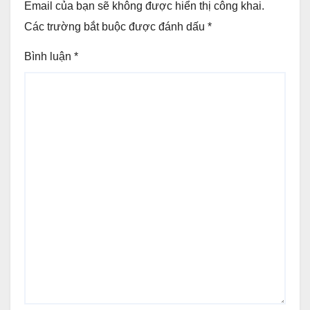
Email của bạn sẽ không được hiển thị công khai.
Các trường bắt buộc được đánh dấu
*
Bình luận
*