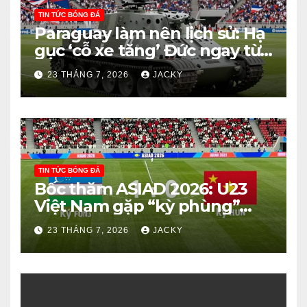
TIN TỨC BÓNG ĐÁ
Paraguay làm nên lịch sử: Hạ
gục ‘cỗ xe tăng’ Đức ngay từ
vòng knock-out
23 THÁNG 7, 2026
JACKY
TIN TỨC BÓNG ĐÁ
Bốc thăm ASIAD 2026: U23
Việt Nam gặp “kỳ phùng”
Uzbekistan – Cơ hội vàng cho
23 THÁNG 7, 2026
JACKY
tấm huy chương?