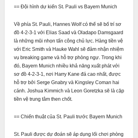
== Đội hình dự kiến St. Pauli vs Bayern Munich
Về phía St. Pauli, Hannes Wolf có thể sẽ bố trí sơ
đồ 4-2-3-1 với Elias Saad và Oladapo Damsgaard
là những mũi nhọn tấn công chủ lực. Hàng tiền vệ
với Eric Smith và Hauke Wahl sẽ đảm nhận nhiệm
vụ breaking game và hỗ trợ phòng ngự. Trong khi
đó, Bayern Munich nhiều khả năng xuất phát với
sơ đồ 4-2-3-1, nơi Harry Kane đá cao nhất, được
hỗ trợ bởi Serge Gnabry và Kingsley Coman hai
cánh. Joshua Kimmich và Leon Goretzka sẽ là cặp
tiền vệ trung tâm then chốt.
== Chiến thuật của St. Pauli trước Bayern Munich
St. Pauli được dự đoán sẽ áp dụng lối chơi phòng