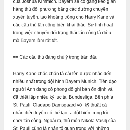
của Joshua Kimmich. Bayern sẽ cố gắng kéo giãn
hàng thủ đối phương bằng các đường chuyền
xuyên tuyến, tạo khoảng trống cho Harry Kane và
các cầu thủ tấn công biên khai thác. Sự linh hoạt
trong việc chuyển đổi trạng thái tấn công là điều
mà Bayern làm rất tốt.
== Các cầu thủ đáng chú ý trong trận đấu
Harry Kane chắc chắn là cái tên được nhắc đến
nhiều nhất trong đội hình Bayern Munich. Tiền đạo
người Anh đang có phong độ ghi bàn ổn định và
đã thiết lập nhiều kỷ lục tại Bundesliga. Bên phía
St. Pauli, Oladapo Damsgaard với kỹ thuật cá
nhân điêu luyện có thể tạo ra đột biến trong lối
chơi tấn công. Ngoài ra, thủ môn Nikola Vasilj của
St. Pauli cũng là nhân tố quan trọng với những