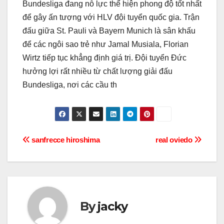
Bundesliga đang nỗ lực thể hiện phong độ tốt nhất
để gây ấn tượng với HLV đội tuyển quốc gia. Trận
đấu giữa St. Pauli và Bayern Munich là sân khấu
để các ngôi sao trẻ như Jamal Musiala, Florian
Wirtz tiếp tục khẳng định giá trị. Đội tuyển Đức
hưởng lợi rất nhiều từ chất lượng giải đấu
Bundesliga, nơi các cầu th
Điều
sanfrecce hiroshima
real oviedo
hướng
bài
viết
By
jacky