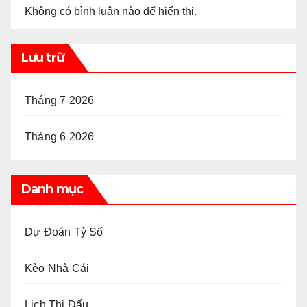
Không có bình luận nào để hiển thị.
Lưu trữ
Tháng 7 2026
Tháng 6 2026
Danh mục
Dự Đoán Tỷ Số
Kèo Nhà Cái
Lịch Thi Đấu