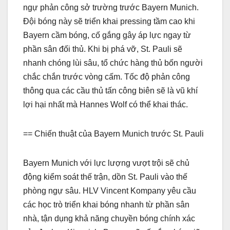
ngự phản công sở trường trước Bayern Munich.
Đội bóng này sẽ triển khai pressing tầm cao khi
Bayern cầm bóng, cố gắng gây áp lực ngay từ
phần sân đối thủ. Khi bị phá vỡ, St. Pauli sẽ
nhanh chóng lùi sâu, tổ chức hàng thủ bốn người
chắc chắn trước vòng cấm. Tốc độ phản công
thông qua các cầu thủ tấn công biên sẽ là vũ khí
lợi hại nhất mà Hannes Wolf có thể khai thác.
== Chiến thuật của Bayern Munich trước St. Pauli
Bayern Munich với lực lượng vượt trội sẽ chủ
động kiểm soát thế trận, dồn St. Pauli vào thế
phòng ngự sâu. HLV Vincent Kompany yêu cầu
các học trò triển khai bóng nhanh từ phần sân
nhà, tận dụng khả năng chuyền bóng chính xác