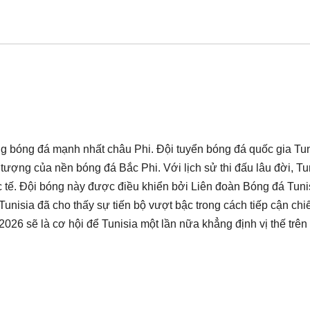
ống bóng đá mạnh nhất châu Phi. Đội tuyển bóng đá quốc gia Tun
tượng của nền bóng đá Bắc Phi. Với lịch sử thi đấu lâu đời, Tu
c tế. Đội bóng này được điều khiển bởi Liên đoàn Bóng đá Tuni
Tunisia đã cho thấy sự tiến bộ vượt bậc trong cách tiếp cận chi
 2026 sẽ là cơ hội để Tunisia một lần nữa khẳng định vị thế trên