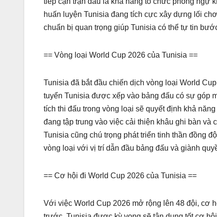
tiếp cận trận đấu là khả năng tổ chức phòng ngự 
huấn luyện Tunisia đang tích cực xây dựng lối ch
chuẩn bị quan trọng giúp Tunisia có thể tự tin bướ
== Vòng loại World Cup 2026 của Tunisia ==
Tunisia đã bắt đầu chiến dịch vòng loại World Cup
tuyển Tunisia được xếp vào bảng đấu có sự góp mặ
tích thi đấu trong vòng loại sẽ quyết định khả năn
đang tập trung vào việc cải thiện khâu ghi bàn và 
Tunisia cũng chú trọng phát triển tinh thần đồng độ
vòng loại với vị trí dẫn đầu bảng đấu và giành q
== Cơ hội đi World Cup 2026 của Tunisia ==
Với việc World Cup 2026 mở rộng lên 48 đội, cơ hộ
trước. Tunisia được kỳ vọng sẽ tận dụng tốt cơ hội 