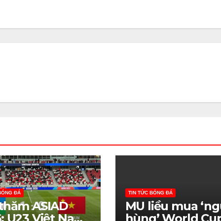
BÓNG ĐÁ
TIN TỨC BÓNG ĐÁ
 thăm ASIAD
MU liều mua ‘ng
: U23 Việt Nam
hùng’ World Cu