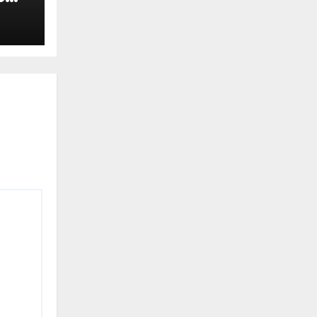
Bước
ay