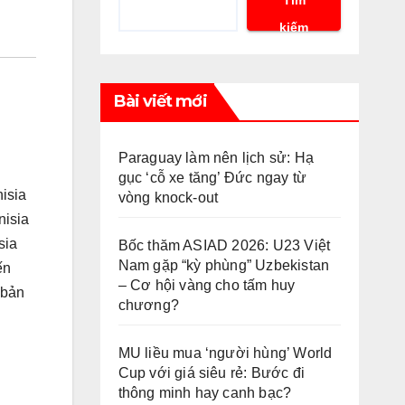
kiếm
Bài viết mới
Paraguay làm nên lịch sử: Hạ
gục ‘cỗ xe tăng’ Đức ngay từ
isia
vòng knock-out
nisia
sia
Bốc thăm ASIAD 2026: U23 Việt
Nam gặp “kỳ phùng” Uzbekistan
ến
– Cơ hội vàng cho tấm huy
 bản
chương?
MU liều mua ‘người hùng’ World
Cup với giá siêu rẻ: Bước đi
thông minh hay canh bạc?