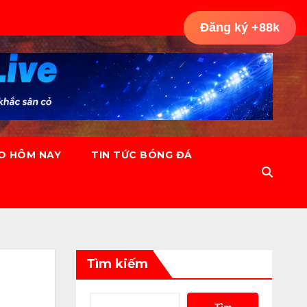
Đăng ký +88k
ÈO HÔM NAY
TIN TỨC BÓNG ĐÁ
Tìm kiếm
Tìm