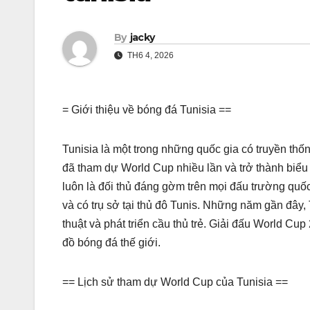
By
jacky
TH6 4, 2026
= Giới thiệu về bóng đá Tunisia ==
Tunisia là một trong những quốc gia có truyền th
đã tham dự World Cup nhiều lần và trở thành biểu 
luôn là đối thủ đáng gờm trên mọi đấu trường quố
và có trụ sở tại thủ đô Tunis. Những năm gần đây, 
thuật và phát triển cầu thủ trẻ. Giải đấu World Cup
đồ bóng đá thế giới.
== Lịch sử tham dự World Cup của Tunisia ==