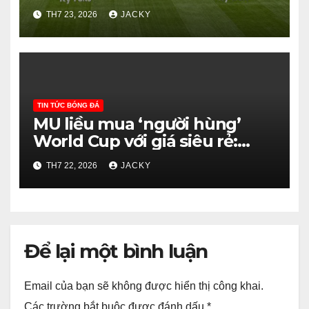
Uzbekistan – Cơ hội vàng cho
TH7 23, 2026
JACKY
tấm huy chương?
TIN TỨC BÓNG ĐÁ
MU liều mua ‘người hùng’
World Cup với giá siêu rẻ:
Bước đi thông minh hay canh
TH7 22, 2026
JACKY
bạc?
Để lại một bình luận
Email của bạn sẽ không được hiển thị công khai.
Các trường bắt buộc được đánh dấu
*