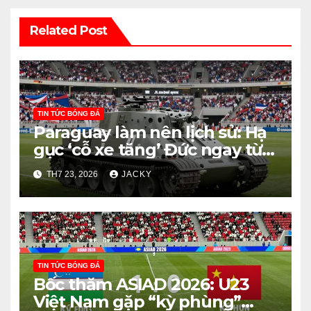
Related Post
TIN TỨC BÓNG ĐÁ
Paraguay làm nên lịch sử: Hạ
gục ‘cỗ xe tăng’ Đức ngay từ
vòng knock-out
TH7 23, 2026
JACKY
TIN TỨC BÓNG ĐÁ
Bốc thăm ASIAD 2026: U23
Việt Nam gặp “kỳ phùng”