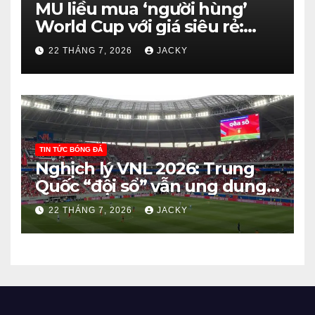
MU liều mua ‘người hùng’
World Cup với giá siêu rẻ:
Bước đi thông minh hay canh
22 THÁNG 7, 2026
JACKY
bạc?
TIN TỨC BÓNG ĐÁ
Nghịch lý VNL 2026: Trung
Quốc “đội sổ” vẫn ung dung
dự vòng chung kết, Canada
22 THÁNG 7, 2026
JACKY
ôm hận xuống hạng