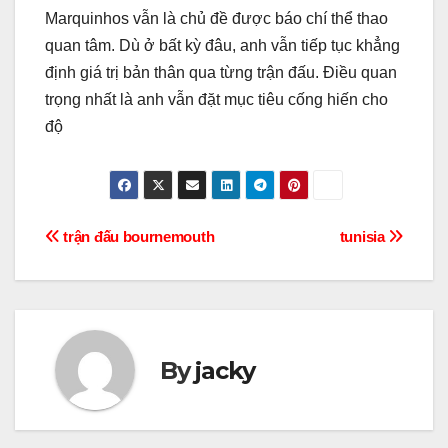
Marquinhos vẫn là chủ đề được báo chí thể thao
quan tâm. Dù ở bất kỳ đâu, anh vẫn tiếp tục khẳng
định giá trị bản thân qua từng trận đấu. Điều quan
trọng nhất là anh vẫn đặt mục tiêu cống hiến cho
độ
Điều
trận đấu bournemouth
tunisia
hướng
bài
viết
By
jacky