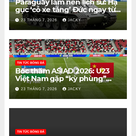
Paraguay làm nên lịch sử: Hạ
gục ‘cỗ xe tăng’ Đức ngay từ
vòng knock-out
23 THÁNG 7, 2026
JACKY
TIN TỨC BÓNG ĐÁ
Bốc thăm ASIAD 2026: U23
Việt Nam gặp “kỳ phùng”
Uzbekistan – Cơ hội vàng cho
23 THÁNG 7, 2026
JACKY
tấm huy chương?
TIN TỨC BÓNG ĐÁ