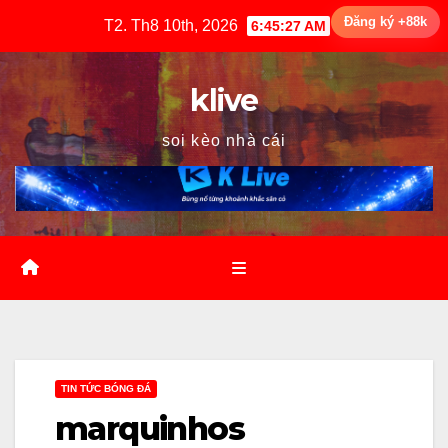
Skip
Đăng ký +88k
T2. Th8 10th, 2026
6:45:28 AM
to
content
klive
soi kèo nhà cái
TIN TỨC BÓNG ĐÁ
marquinhos