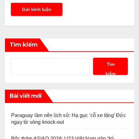
Tìm kiếm
Tìm
kiếm
Bài viết mới
Paraguay làm nên lịch sử: Hạ gục ‘cỗ xe tăng’ Đức
ngay từ vòng knock-out
Bốc thăm ASIAD 2026: U23 Việt Nam gặp “kỳ