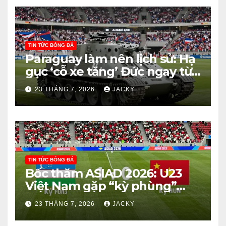
TIN TỨC BÓNG ĐÁ
Paraguay làm nên lịch sử: Hạ
gục ‘cỗ xe tăng’ Đức ngay từ
vòng knock-out
23 THÁNG 7, 2026
JACKY
TIN TỨC BÓNG ĐÁ
Bốc thăm ASIAD 2026: U23
Việt Nam gặp “kỳ phùng”
Uzbekistan – Cơ hội vàng cho
23 THÁNG 7, 2026
JACKY
tấm huy chương?