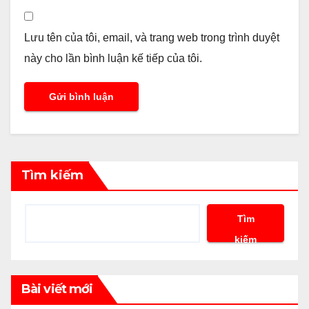
Lưu tên của tôi, email, và trang web trong trình duyệt
này cho lần bình luận kế tiếp của tôi.
Tìm kiếm
Tìm
kiếm
Bài viết mới