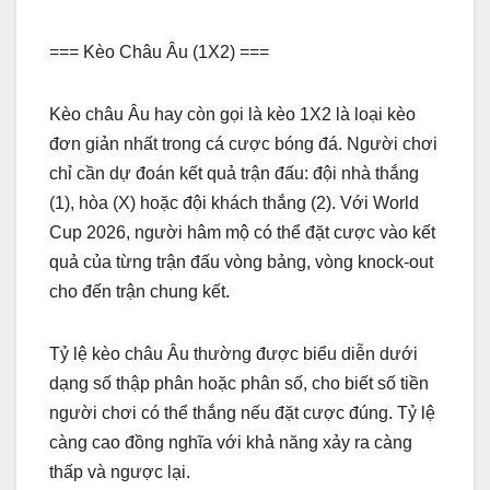
=== Kèo Châu Âu (1X2) ===
Kèo châu Âu hay còn gọi là kèo 1X2 là loại kèo
đơn giản nhất trong cá cược bóng đá. Người chơi
chỉ cần dự đoán kết quả trận đấu: đội nhà thắng
(1), hòa (X) hoặc đội khách thắng (2). Với World
Cup 2026, người hâm mộ có thể đặt cược vào kết
quả của từng trận đấu vòng bảng, vòng knock-out
cho đến trận chung kết.
Tỷ lệ kèo châu Âu thường được biểu diễn dưới
dạng số thập phân hoặc phân số, cho biết số tiền
người chơi có thể thắng nếu đặt cược đúng. Tỷ lệ
càng cao đồng nghĩa với khả năng xảy ra càng
thấp và ngược lại.