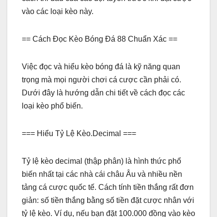
vào các loại kèo này.
== Cách Đọc Kèo Bóng Đá 88 Chuẩn Xác ==
Việc đọc và hiểu kèo bóng đá là kỹ năng quan
trọng mà mọi người chơi cá cược cần phải có.
Dưới đây là hướng dẫn chi tiết về cách đọc các
loại kèo phổ biến.
=== Hiểu Tỷ Lệ Kèo.Decimal ===
Tỷ lệ kèo decimal (thập phân) là hình thức phổ
biến nhất tại các nhà cái châu Âu và nhiều nền
tảng cá cược quốc tế. Cách tính tiền thắng rất đơn
giản: số tiền thắng bằng số tiền đặt cược nhân với
tỷ lệ kèo. Ví dụ, nếu bạn đặt 100.000 đồng vào kèo