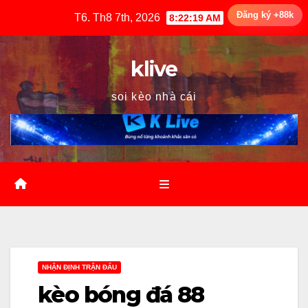
Skip
Đăng ký +88k
T6. Th8 7th, 2026
8:22:20 AM
to
content
klive
soi kèo nhà cái
NHẬN ĐỊNH TRẬN ĐẤU
kèo bóng đá 88