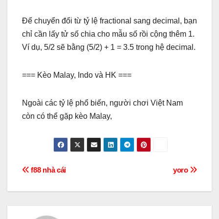
Để chuyển đổi từ tỷ lệ fractional sang decimal, bạn
chỉ cần lấy tử số chia cho mẫu số rồi cộng thêm 1.
Ví dụ, 5/2 sẽ bằng (5/2) + 1 = 3.5 trong hệ decimal.
=== Kèo Malay, Indo và HK ===
Ngoài các tỷ lệ phổ biến, người chơi Việt Nam
còn có thể gặp kèo Malay,
Điều
f88 nhà cái
yoro
hướng
bài