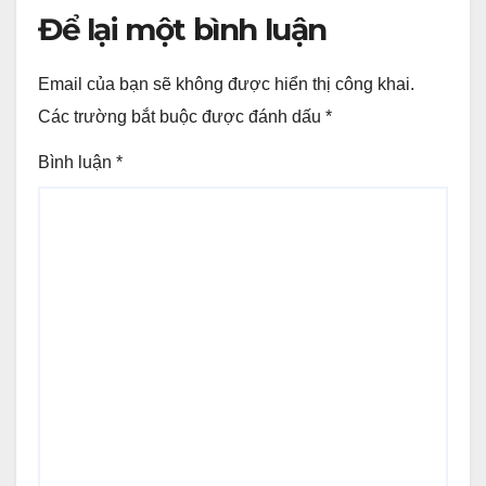
Để lại một bình luận
Email của bạn sẽ không được hiển thị công khai.
Các trường bắt buộc được đánh dấu
*
Bình luận
*