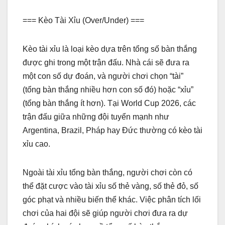
=== Kèo Tài Xỉu (Over/Under) ===
Kèo tài xỉu là loại kèo dựa trên tổng số bàn thắng
được ghi trong một trận đấu. Nhà cái sẽ đưa ra
một con số dự đoán, và người chơi chọn “tài”
(tổng bàn thắng nhiều hơn con số đó) hoặc “xỉu”
(tổng bàn thắng ít hơn). Tại World Cup 2026, các
trận đấu giữa những đội tuyển mạnh như
Argentina, Brazil, Pháp hay Đức thường có kèo tài
xỉu cao.
Ngoài tài xỉu tổng bàn thắng, người chơi còn có
thể đặt cược vào tài xỉu số thẻ vàng, số thẻ đỏ, số
góc phạt và nhiều biến thể khác. Việc phân tích lối
chơi của hai đội sẽ giúp người chơi đưa ra dự