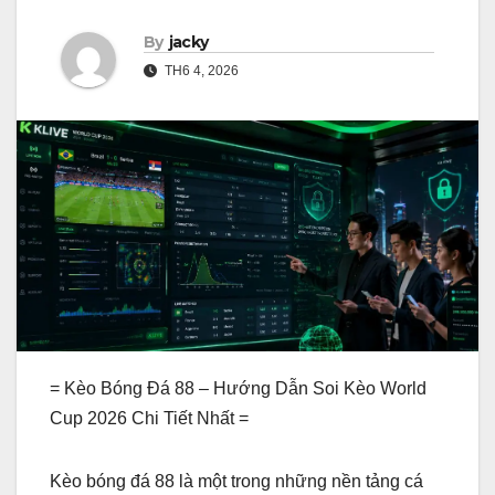
By
jacky
TH6 4, 2026
= Kèo Bóng Đá 88 – Hướng Dẫn Soi Kèo World
Cup 2026 Chi Tiết Nhất =
Kèo bóng đá 88 là một trong những nền tảng cá