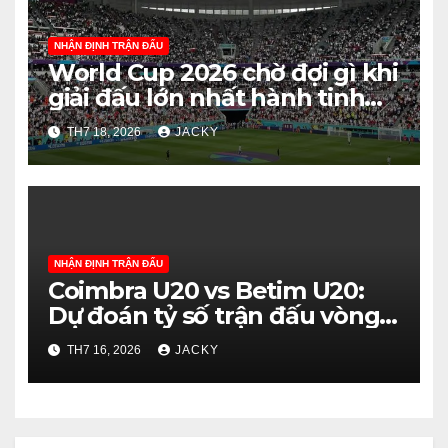
NHẬN ĐỊNH TRẬN ĐẤU
World Cup 2026 chờ đợi gì khi
giải đấu lớn nhất hành tinh
tiến gần ngày khai mạc
TH7 18, 2026
JACKY
NHẬN ĐỊNH TRẬN ĐẤU
Coimbra U20 vs Betim U20:
Dự đoán tỷ số trận đấu vòng
Winners Stage giải Mineiro
TH7 16, 2026
JACKY
U20