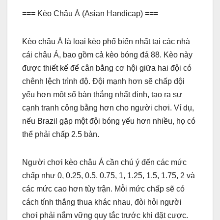
=== Kèo Châu Á (Asian Handicap) ===
Kèo châu Á là loại kèo phổ biến nhất tại các nhà
cái châu Á, bao gồm cả kèo bóng đá 88. Kèo này
được thiết kế để cân bằng cơ hội giữa hai đội có
chênh lệch trình độ. Đội mạnh hơn sẽ chấp đội
yếu hơn một số bàn thắng nhất định, tạo ra sự
cạnh tranh công bằng hơn cho người chơi. Ví dụ,
nếu Brazil gặp một đội bóng yếu hơn nhiều, họ có
thể phải chấp 2.5 bàn.
Người chơi kèo châu Á cần chú ý đến các mức
chấp như 0, 0.25, 0.5, 0.75, 1, 1.25, 1.5, 1.75, 2 và
các mức cao hơn tùy trận. Mỗi mức chấp sẽ có
cách tính thắng thua khác nhau, đòi hỏi người
chơi phải nắm vững quy tắc trước khi đặt cược.