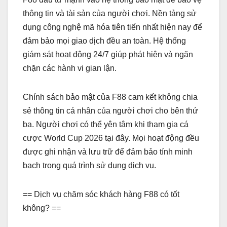
thông tin và tài sản của người chơi. Nền tảng sử
dụng công nghệ mã hóa tiên tiến nhất hiện nay để
đảm bảo mọi giao dịch đều an toàn. Hệ thống
giám sát hoạt động 24/7 giúp phát hiện và ngăn
chặn các hành vi gian lận.
Chính sách bảo mật của F88 cam kết không chia
sẻ thông tin cá nhân của người chơi cho bên thứ
ba. Người chơi có thể yên tâm khi tham gia cá
cược World Cup 2026 tại đây. Mọi hoạt động đều
được ghi nhận và lưu trữ để đảm bảo tính minh
bạch trong quá trình sử dụng dịch vụ.
== Dịch vụ chăm sóc khách hàng F88 có tốt
không? ==