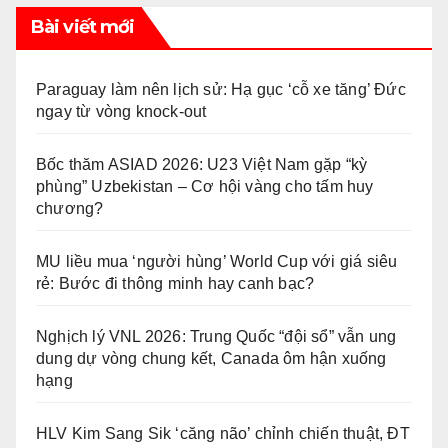
Bài viết mới
Paraguay làm nên lịch sử: Hạ gục ‘cỗ xe tăng’ Đức
ngay từ vòng knock-out
Bốc thăm ASIAD 2026: U23 Việt Nam gặp “kỳ
phùng” Uzbekistan – Cơ hội vàng cho tấm huy
chương?
MU liều mua ‘người hùng’ World Cup với giá siêu
rẻ: Bước đi thông minh hay canh bạc?
Nghịch lý VNL 2026: Trung Quốc “đội sổ” vẫn ung
dung dự vòng chung kết, Canada ôm hận xuống
hạng
HLV Kim Sang Sik ‘căng não’ chỉnh chiến thuật, ĐT