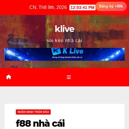
Skip
Đăng ký +88k
CN. Th8 9th, 2026
12:03:42 PM
to
content
klive
soi kèo nhà cái
NHẬN ĐỊNH TRẬN ĐẤU
f88 nhà cái