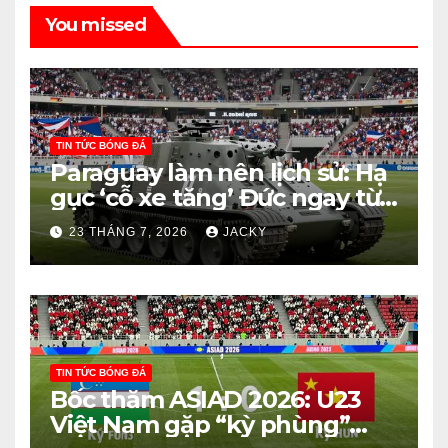
You missed
TIN TỨC BÓNG ĐÁ
Paraguay làm nên lịch sử: Hạ
gục ‘cỗ xe tăng’ Đức ngay từ
vòng knock-out
23 THÁNG 7, 2026
JACKY
TIN TỨC BÓNG ĐÁ
Bốc thăm ASIAD 2026: U23
Việt Nam gặp “kỳ phùng”