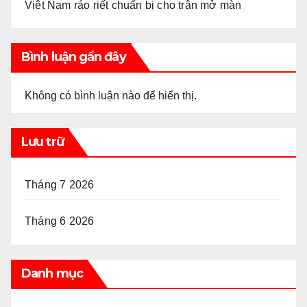
Việt Nam ráo riết chuẩn bị cho trận mở màn
Bình luận gần đây
Không có bình luận nào để hiển thị.
Lưu trữ
Tháng 7 2026
Tháng 6 2026
Danh mục