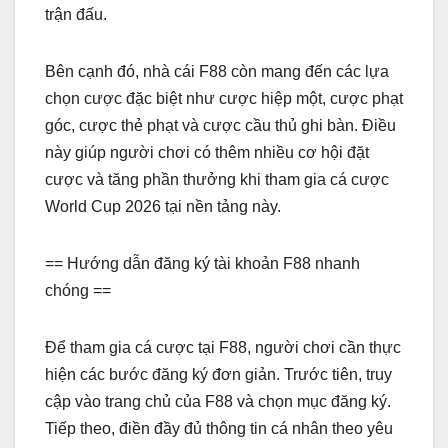
trận đấu.
Bên cạnh đó, nhà cái F88 còn mang đến các lựa
chọn cược đặc biệt như cược hiệp một, cược phạt
góc, cược thẻ phạt và cược cầu thủ ghi bàn. Điều
này giúp người chơi có thêm nhiều cơ hội đặt
cược và tăng phần thưởng khi tham gia cá cược
World Cup 2026 tại nền tảng này.
== Hướng dẫn đăng ký tài khoản F88 nhanh
chóng ==
Để tham gia cá cược tại F88, người chơi cần thực
hiện các bước đăng ký đơn giản. Trước tiên, truy
cập vào trang chủ của F88 và chọn mục đăng ký.
Tiếp theo, điền đầy đủ thông tin cá nhân theo yêu