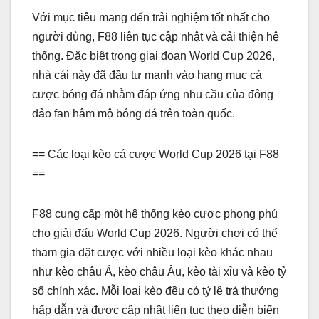
Với mục tiêu mang đến trải nghiệm tốt nhất cho
người dùng, F88 liên tục cập nhật và cải thiện hệ
thống. Đặc biệt trong giai đoạn World Cup 2026,
nhà cái này đã đầu tư mạnh vào hạng mục cá
cược bóng đá nhằm đáp ứng nhu cầu của đông
đảo fan hâm mộ bóng đá trên toàn quốc.
== Các loại kèo cá cược World Cup 2026 tại F88
==
F88 cung cấp một hệ thống kèo cược phong phú
cho giải đấu World Cup 2026. Người chơi có thể
tham gia đặt cược với nhiều loại kèo khác nhau
như kèo châu Á, kèo châu Âu, kèo tài xỉu và kèo tỷ
số chính xác. Mỗi loại kèo đều có tỷ lệ trả thưởng
hấp dẫn và được cập nhật liên tục theo diễn biến