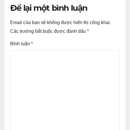
Để lại một bình luận
Email của bạn sẽ không được hiển thị công khai.
Các trường bắt buộc được đánh dấu
*
Bình luận
*