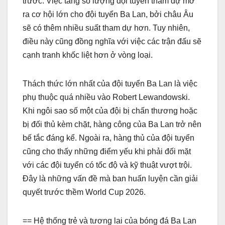
trước. Việc tăng số lượng đội tuyển tham dự mở
ra cơ hội lớn cho đội tuyển Ba Lan, bởi châu Âu
sẽ có thêm nhiều suất tham dự hơn. Tuy nhiên,
điều này cũng đồng nghĩa với việc các trận đấu sẽ
cạnh tranh khốc liệt hơn ở vòng loại.
Thách thức lớn nhất của đội tuyển Ba Lan là việc
phụ thuộc quá nhiều vào Robert Lewandowski.
Khi ngôi sao số một của đội bị chấn thương hoặc
bị đối thủ kèm chặt, hàng công của Ba Lan trở nên
bế tắc đáng kể. Ngoài ra, hàng thủ của đội tuyển
cũng cho thấy những điểm yếu khi phải đối mặt
với các đội tuyển có tốc độ và kỹ thuật vượt trội.
Đây là những vấn đề mà ban huấn luyện cần giải
quyết trước thềm World Cup 2026.
== Hệ thống trẻ và tương lai của bóng đá Ba Lan