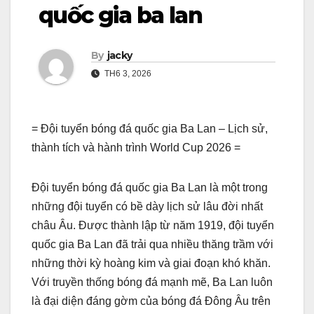
quốc gia ba lan
By
jacky
TH6 3, 2026
= Đội tuyển bóng đá quốc gia Ba Lan – Lịch sử,
thành tích và hành trình World Cup 2026 =
Đội tuyển bóng đá quốc gia Ba Lan là một trong
những đội tuyển có bề dày lịch sử lâu đời nhất
châu Âu. Được thành lập từ năm 1919, đội tuyển
quốc gia Ba Lan đã trải qua nhiều thăng trầm với
những thời kỳ hoàng kim và giai đoạn khó khăn.
Với truyền thống bóng đá mạnh mẽ, Ba Lan luôn
là đại diện đáng gờm của bóng đá Đông Âu trên