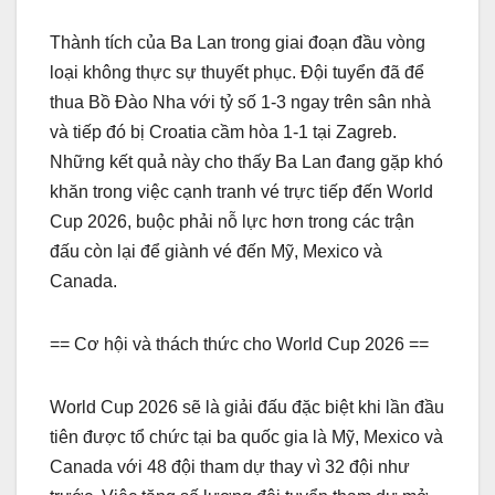
Thành tích của Ba Lan trong giai đoạn đầu vòng
loại không thực sự thuyết phục. Đội tuyển đã để
thua Bồ Đào Nha với tỷ số 1-3 ngay trên sân nhà
và tiếp đó bị Croatia cầm hòa 1-1 tại Zagreb.
Những kết quả này cho thấy Ba Lan đang gặp khó
khăn trong việc cạnh tranh vé trực tiếp đến World
Cup 2026, buộc phải nỗ lực hơn trong các trận
đấu còn lại để giành vé đến Mỹ, Mexico và
Canada.
== Cơ hội và thách thức cho World Cup 2026 ==
World Cup 2026 sẽ là giải đấu đặc biệt khi lần đầu
tiên được tổ chức tại ba quốc gia là Mỹ, Mexico và
Canada với 48 đội tham dự thay vì 32 đội như