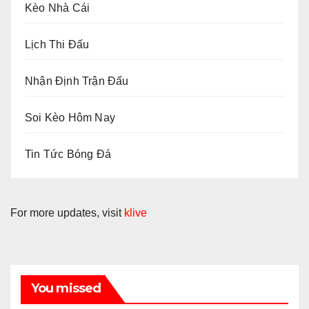
Kèo Nhà Cái
Lịch Thi Đấu
Nhận Định Trận Đấu
Soi Kèo Hôm Nay
Tin Tức Bóng Đá
For more updates, visit
klive
You missed