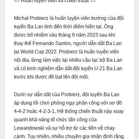
== Huấn luyện viên và chiến thuật ==
Michał Probierz là huấn luyện viên trưởng của đội
tuyển Ba Lan tính đến thời điểm hiện tại. Ông
được bổ nhiệm vào tháng 9 năm 2023 sau khi
thay thế Fernando Santos, người dẫn dắt Ba Lan
tại World Cup 2022. Probierz là huấn luyện viên
nội địa, từng làm việc tại nhiều câu lạc bộ Ba Lan
và có kinh nghiệm dẫn dắt đội tuyển U-21 Ba Lan
trước khi được đề bạt lên đội một.
Dưới sự dẫn dắt của Probierz, đội tuyển Ba Lan
áp dụng lối chơi phòng ngự phản công với sơ đồ
4-4-2 hoặc 4-2-3-1. Hệ thống chiến thuật này xoay
quanh khả năng tổ chức tấn công của
Lewandowski và sự hỗ trợ từ các tiền vệ chạy
cánh. Tuy nhiên, nhiều chuyên gia nhận định rằng