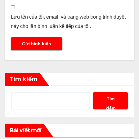
Lưu tên của tôi, email, và trang web trong trình duyệt
này cho lần bình luận kế tiếp của tôi.
Tìm kiếm
Tìm
kiếm
Bài viết mới