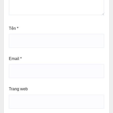
Tên
*
Email
*
Trang web