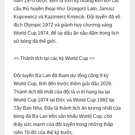
năm 1970 được xem là thời kỳ hoàng kim với các
cầu thủ huyền thoại như Grzegorz Lato, Janusz
Kupcewicz và Kazimierz Kmiecik. Đội tuyển đã vô
địch Olympic 1972 và giành huy chương vàng
World Cup 1974, để lại dấu ấn sâu đậm trong lịch
sử bóng đá thế giới.
== Thành tích tại các kỳ World Cup ==
Đội tuyển Ba Lan đã tham dự tổng cộng 9 kỳ
World Cup, tính đến trước thềm giải đấu 2026.
Thành tích tốt nhất của đội là vị trí hạng ba tại
World Cup 1974 tại Đức và World Cup 1982 tại
Tây Ban Nha. Đây là thành tích ấn tượng nhất của
bóng đá Ba Lan trên sân khấu World Cup, cho
thấy sức mạnh của đội tuyển trong những thập
niên 70-80 của thế kỷ trước.