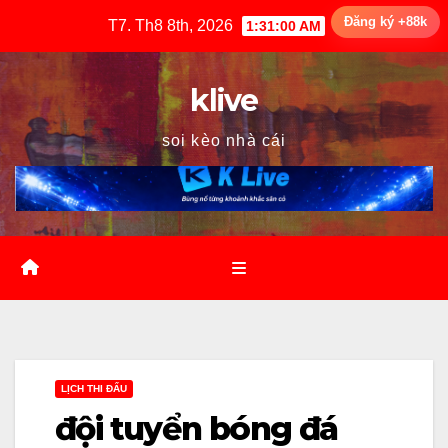
Skip
Đăng ký +88k
T7. Th8 8th, 2026
1:31:01 AM
to
content
klive
soi kèo nhà cái
LỊCH THI ĐẤU
đội tuyển bóng đá