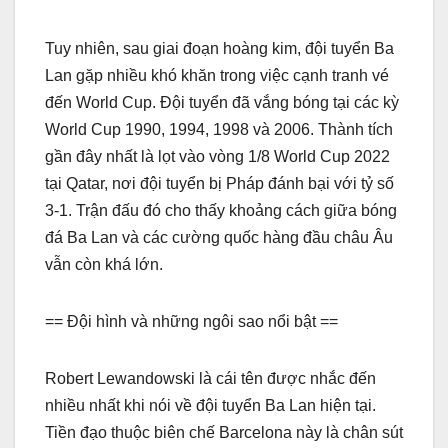
Tuy nhiên, sau giai đoạn hoàng kim, đội tuyển Ba
Lan gặp nhiều khó khăn trong việc cạnh tranh vé
đến World Cup. Đội tuyển đã vắng bóng tại các kỳ
World Cup 1990, 1994, 1998 và 2006. Thành tích
gần đây nhất là lọt vào vòng 1/8 World Cup 2022
tại Qatar, nơi đội tuyển bị Pháp đánh bại với tỷ số
3-1. Trận đấu đó cho thấy khoảng cách giữa bóng
đá Ba Lan và các cường quốc hàng đầu châu Âu
vẫn còn khá lớn.
== Đội hình và những ngôi sao nổi bật ==
Robert Lewandowski là cái tên được nhắc đến
nhiều nhất khi nói về đội tuyển Ba Lan hiện tại.
Tiền đạo thuộc biên chế Barcelona này là chân sút