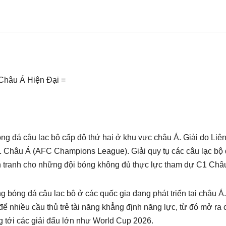
Châu Á Hiện Đại =
ng đá câu lạc bộ cấp độ thứ hai ở khu vực châu Á. Giải do Liê
 Châu Á (AFC Champions League). Giải quy tụ các câu lạc bộ
nh tranh cho những đội bóng không đủ thực lực tham dự C1 Châ
 bóng đá câu lạc bộ ở các quốc gia đang phát triển tại châu Á
ể nhiều cầu thủ trẻ tài năng khẳng định năng lực, từ đó mở ra 
 tới các giải đấu lớn như World Cup 2026.