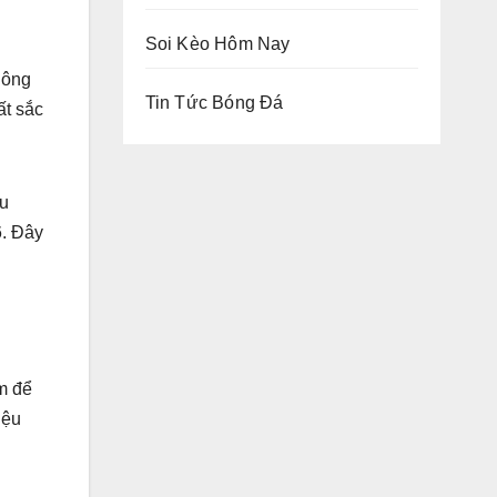
Soi Kèo Hôm Nay
hông
Tin Tức Bóng Đá
ất sắc
ều
6. Đây
m để
iệu