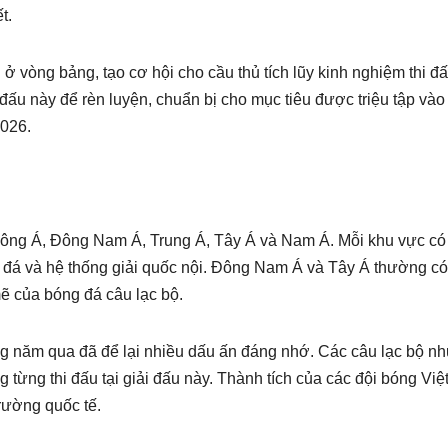
t.
 ở vòng bảng, tạo cơ hội cho cầu thủ tích lũy kinh nghiệm thi đ
 đấu này để rèn luyện, chuẩn bị cho mục tiêu được triệu tập vào
2026.
Đông Á, Đông Nam Á, Trung Á, Tây Á và Nam Á. Mỗi khu vực có
 đá và hệ thống giải quốc nội. Đông Nam Á và Tây Á thường có
ẽ của bóng đá câu lạc bộ.
 năm qua đã để lại nhiều dấu ấn đáng nhớ. Các câu lạc bộ n
g thi đấu tại giải đấu này. Thành tích của các đội bóng Vi
rường quốc tế.