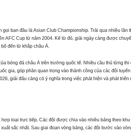
 gọi ban đầu là Asian Club Championship. Trải qua nhiều lần 
ấy tên AFC Cup từ năm 2004. Kể từ đó, giải ngày càng được chuy
 bộ đến từ khắp châu Á.
ủa bóng đá châu Á trên trường quốc tế. Nhiều cầu thủ từng thi
n quốc gia, góp phần quan trọng vào thành công của các đội tuyể
26, giải đấu càng có ý nghĩa trong việc phát hiện và phát triển
 hợp loại trực tiếp. Các đội được chia vào nhiều bảng theo khu
đội xuất sắc nhất. Sau giai đoạn vòng bảng, các đội bước vào vòn