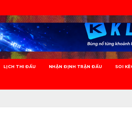
LỊCH THI ĐẤU
NHẬN ĐỊNH TRẬN ĐẤU
SOI K