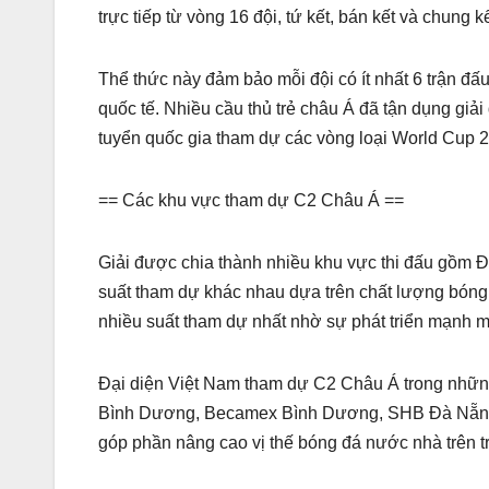
trực tiếp từ vòng 16 đội, tứ kết, bán kết và chung kế
Thể thức này đảm bảo mỗi đội có ít nhất 6 trận đấu
quốc tế. Nhiều cầu thủ trẻ châu Á đã tận dụng giải
tuyển quốc gia tham dự các vòng loại World Cup 
== Các khu vực tham dự C2 Châu Á ==
Giải được chia thành nhiều khu vực thi đấu gồm 
suất tham dự khác nhau dựa trên chất lượng bóng
nhiều suất tham dự nhất nhờ sự phát triển mạnh m
Đại diện Việt Nam tham dự C2 Châu Á trong những
Bình Dương, Becamex Bình Dương, SHB Đà Nẵng từn
góp phần nâng cao vị thế bóng đá nước nhà trên t