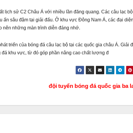
hất lịch sử C2 Châu Á với nhiều lần đăng quang. Các câu lạc b
ấu ấn sâu đậm tại giải đấu. Ở khu vực Đông Nam Á, các đại diện
o nên những màn trình diễn đáng nhớ.
t triển của bóng đá câu lạc bộ tại các quốc gia châu Á. Giải 
 đá khu vực, từ đó góp phần nâng cao chất lượng đ
đội tuyển bóng đá quốc gia ba 