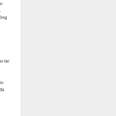
ấu
.
ường
âu lạc
ện
 đá