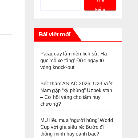
kiếm
Bài viết mới
Paraguay làm nên lịch sử: Hạ
gục ‘cỗ xe tăng’ Đức ngay từ
vòng knock-out
Bốc thăm ASIAD 2026: U23 Việt
Nam gặp “kỳ phùng” Uzbekistan
– Cơ hội vàng cho tấm huy
chương?
MU liều mua ‘người hùng’ World
Cup với giá siêu rẻ: Bước đi
thông minh hay canh bạc?