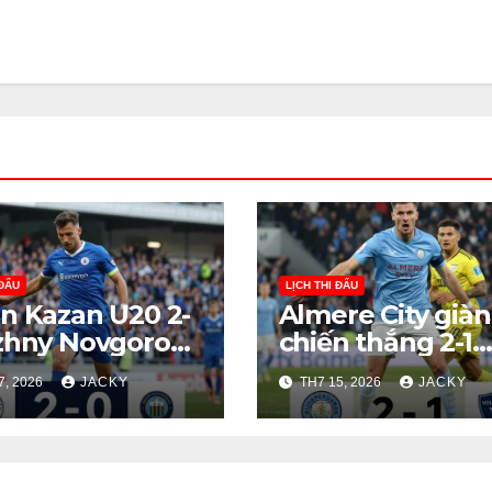
 ĐẤU
LỊCH THI ĐẤU
n Kazan U20 2-
Almere City già
zhny Novgorod
chiến thắng 2-1
 Chủ nhà giành
trước FC Volen
7, 2026
JACKY
TH7 15, 2026
JACKY
n thắng quan
trong trận giao 
g
hôm nay