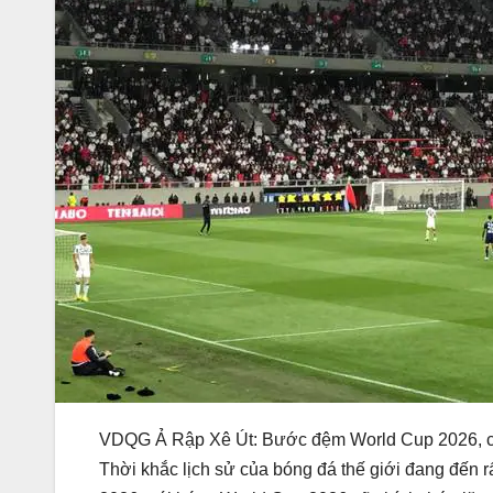
VDQG Ả Rập Xê Út: Bước đệm World Cup 2026, ch
Thời khắc lịch sử của bóng đá thế giới đang đến r