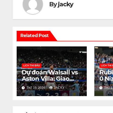
By
jacky
Related Post
LỊCH THI ĐẤU
LỊCH THI
Dự đoán Walsall vs
Rubi
Aston Villa: Giao
0 Ni
hữu chuẩn bị mùa
U19:
TH7 19, 2026
JACKY
TH7 1
giải 2026
chiế
trọn