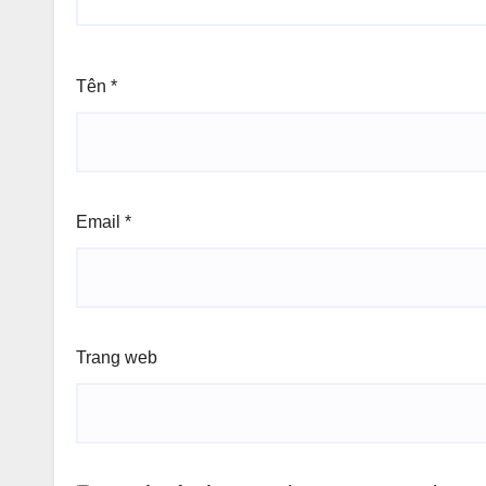
Tên
*
Email
*
Trang web