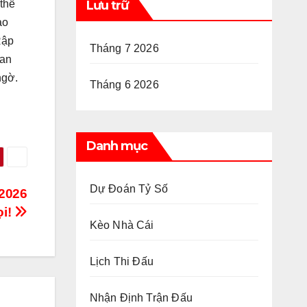
Lưu trữ
thế
ảo
Rập
Tháng 7 2026
uan
ngờ.
Tháng 6 2026
Danh mục
Dự Đoán Tỷ Số
 2026
ọi!
Kèo Nhà Cái
Lịch Thi Đấu
Nhận Định Trận Đấu