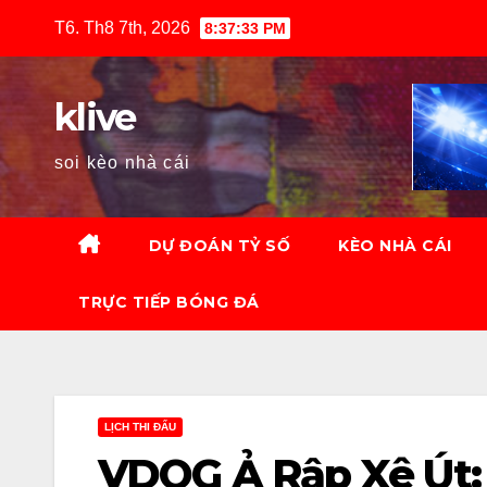
Skip
T6. Th8 7th, 2026
8:37:35 PM
to
content
klive
soi kèo nhà cái
DỰ ĐOÁN TỶ SỐ
KÈO NHÀ CÁI
TRỰC TIẾP BÓNG ĐÁ
LỊCH THI ĐẤU
VDQG Ả Rập Xê Út: