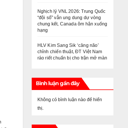
Nghịch lý VNL 2026: Trung Quốc
“đội sổ” vẫn ung dung dự vòng
chung kết, Canada ôm hận xuống
hạng
HLV Kim Sang Sik ‘căng não’
chỉnh chiến thuật, ĐT Việt Nam
ráo riết chuẩn bị cho trận mở màn
Bình luận gần đây
Không có bình luận nào để hiển
thị.
m