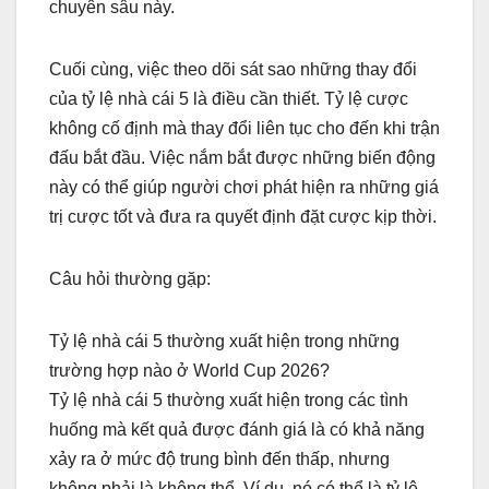
chuyên sâu này.
Cuối cùng, việc theo dõi sát sao những thay đổi
của tỷ lệ nhà cái 5 là điều cần thiết. Tỷ lệ cược
không cố định mà thay đổi liên tục cho đến khi trận
đấu bắt đầu. Việc nắm bắt được những biến động
này có thể giúp người chơi phát hiện ra những giá
trị cược tốt và đưa ra quyết định đặt cược kịp thời.
Câu hỏi thường gặp:
Tỷ lệ nhà cái 5 thường xuất hiện trong những
trường hợp nào ở World Cup 2026?
Tỷ lệ nhà cái 5 thường xuất hiện trong các tình
huống mà kết quả được đánh giá là có khả năng
xảy ra ở mức độ trung bình đến thấp, nhưng
không phải là không thể. Ví dụ, nó có thể là tỷ lệ