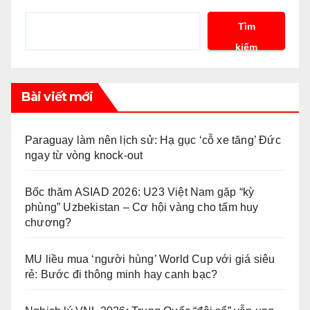
Tìm
kiếm
Bài viết mới
Paraguay làm nên lịch sử: Hạ gục ‘cỗ xe tăng’ Đức
ngay từ vòng knock-out
Bốc thăm ASIAD 2026: U23 Việt Nam gặp “kỳ
phùng” Uzbekistan – Cơ hội vàng cho tấm huy
chương?
MU liều mua ‘người hùng’ World Cup với giá siêu
rẻ: Bước đi thông minh hay canh bạc?