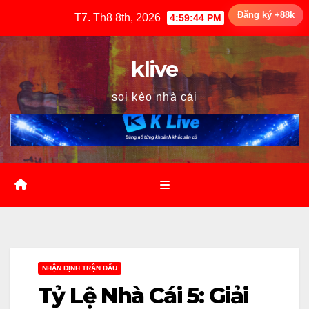
Skip
Đăng ký +88k
T7. Th8 8th, 2026
4:59:45 PM
to
content
klive
soi kèo nhà cái
NHẬN ĐỊNH TRẬN ĐẤU
Tỷ Lệ Nhà Cái 5: Giải