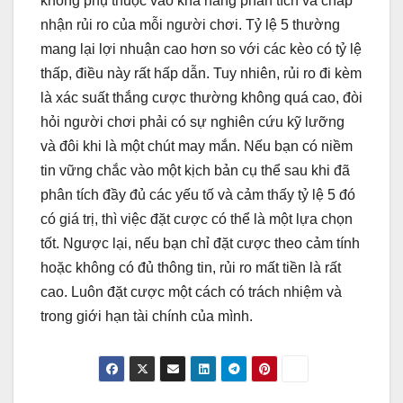
không phụ thuộc vào khả năng phân tích và chấp
nhận rủi ro của mỗi người chơi. Tỷ lệ 5 thường
mang lại lợi nhuận cao hơn so với các kèo có tỷ lệ
thấp, điều này rất hấp dẫn. Tuy nhiên, rủi ro đi kèm
là xác suất thắng cược thường không quá cao, đòi
hỏi người chơi phải có sự nghiên cứu kỹ lưỡng
và đôi khi là một chút may mắn. Nếu bạn có niềm
tin vững chắc vào một kịch bản cụ thể sau khi đã
phân tích đầy đủ các yếu tố và cảm thấy tỷ lệ 5 đó
có giá trị, thì việc đặt cược có thể là một lựa chọn
tốt. Ngược lại, nếu bạn chỉ đặt cược theo cảm tính
hoặc không có đủ thông tin, rủi ro mất tiền là rất
cao. Luôn đặt cược một cách có trách nhiệm và
trong giới hạn tài chính của mình.