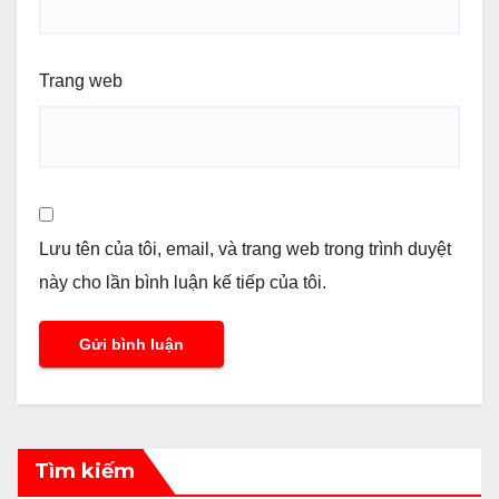
Trang web
Lưu tên của tôi, email, và trang web trong trình duyệt
này cho lần bình luận kế tiếp của tôi.
Tìm kiếm