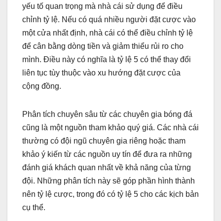
yếu tố quan trọng mà nhà cái sử dụng để điều
chỉnh tỷ lệ. Nếu có quá nhiều người đặt cược vào
một cửa nhất định, nhà cái có thể điều chỉnh tỷ lệ
để cân bằng dòng tiền và giảm thiểu rủi ro cho
mình. Điều này có nghĩa là tỷ lệ 5 có thể thay đổi
liên tục tùy thuộc vào xu hướng đặt cược của
cộng đồng.
Phân tích chuyên sâu từ các chuyên gia bóng đá
cũng là một nguồn tham khảo quý giá. Các nhà cái
thường có đội ngũ chuyên gia riêng hoặc tham
khảo ý kiến từ các nguồn uy tín để đưa ra những
đánh giá khách quan nhất về khả năng của từng
đội. Những phân tích này sẽ góp phần hình thành
nên tỷ lệ cược, trong đó có tỷ lệ 5 cho các kịch bản
cụ thể.