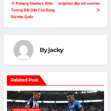
Điều
Pohang Steelers: Biểu
brighton đấu với everton
Tượng Bất Diệt Của Bóng
hướng
Đá Hàn Quốc
bài
viết
By
jacky
Related Post
NHẬN ĐỊNH TRẬN ĐẤU