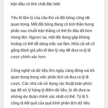
trận đấu có tính chất đặc biệt.
Yếu tố tâm lý của cầu thủ và đội bóng cũng rất
quan trọng. Một đội bóng đang có tinh thần hưng
phấn sau chuỗi trận thắng có thể thi đấu tốt hơn
mong đợi. Ngược lại, một đội đang gặp khủng
hoảng có thể dễ dàng mắc sai lầm. Nhà cái sẽ cố
gắng đánh giá yếu tố tâm lý này để đưa ra tỷ lệ
cược chính xác hơn.
Công nghệ và dữ liệu lớn ngày càng đóng vai trò
quan trọng trong việc phân tích và đưa ra tỷ lệ
cược. Các nhà cái sử dụng các thuật toán phức
tạp để xử lý hàng tỷ điểm dữ liệu, từ đó đưa ra
những dự đoán chính xác nhất có thể. Tỷ lệ 5
cũng là kết quả của quá trình phân tích dữ liệu