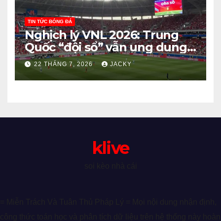
TIN TỨC BÓNG ĐÁ
Nghịch lý VNL 2026: Trung
Quốc “đội sổ” vẫn ung dung
dự vòng chung kết, Canada
22 THÁNG 7, 2026
JACKY
ôm hận xuống hạng
klive
soi kèo nhà cái
= Miễn Trách Và Tuân Thủ Pháp Lý = Mọi nội dung nhận định,
công thức toán học và phân tích dữ liệu trên hệ thống này hoàn