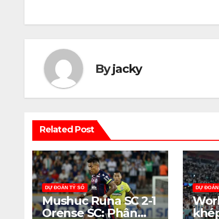
hướng
bài
viết
By
jacky
Related Post
DỰ ĐOÁN TỶ SỐ
DỰ ĐOÁN
Mushuc Runa SC 2-1
Worl
Orense SC: Phân
khép