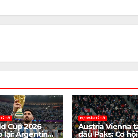
 TỶ SỐ
DỰ ĐOÁN TỶ SỐ
d Cup 2026
Austria Vienna t
 lại: Argentina
đấu Paks: Cơ hội