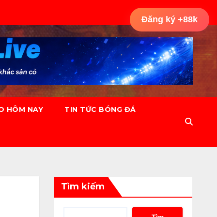
Đăng ký +88k
ÈO HÔM NAY
TIN TỨC BÓNG ĐÁ
Tìm kiếm
Tìm