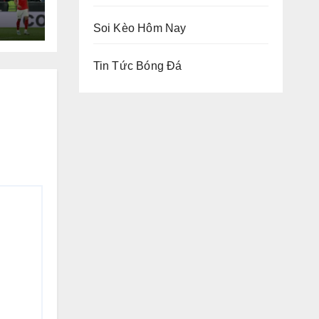
ân
Soi Kèo Hôm Nay
Tin Tức Bóng Đá