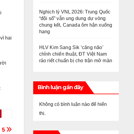
Nghịch lý VNL 2026: Trung Quốc
i
“đội sổ” vẫn ung dung dự vòng
chung kết, Canada ôm hận xuống
hạng
vì hai
HLV Kim Sang Sik ‘căng não’
chỉnh chiến thuật, ĐT Việt Nam
ráo riết chuẩn bị cho trận mở màn
ười
Bình luận gần đây
c
Không có bình luận nào để hiển
thị.
i 5