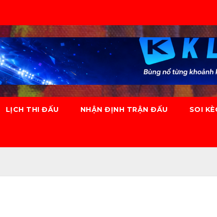
LỊCH THI ĐẤU
NHẬN ĐỊNH TRẬN ĐẤU
SOI K