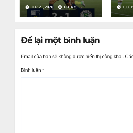
tích sau trận Liga
vô đ
TH7 21, 2026
JACKY
TH7 1
Pro
thắn
trướ
MetL
Để lại một bình luận
Email của bạn sẽ không được hiển thị công khai.
Các
Bình luận
*