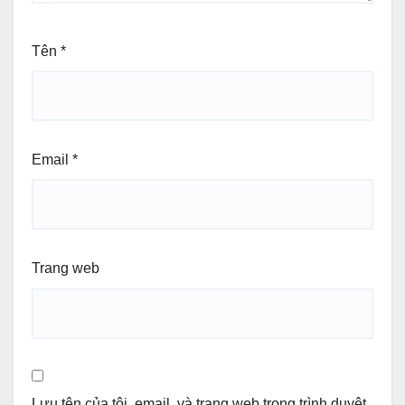
Tên
*
Email
*
Trang web
Lưu tên của tôi, email, và trang web trong trình duyệt