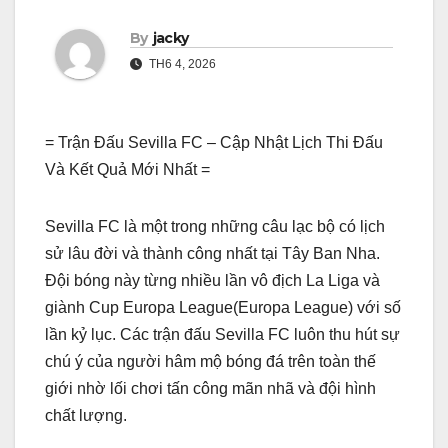
By
jacky
TH6 4, 2026
= Trận Đấu Sevilla FC – Cập Nhật Lịch Thi Đấu
Và Kết Quả Mới Nhất =
Sevilla FC là một trong những câu lạc bộ có lịch
sử lâu đời và thành công nhất tại Tây Ban Nha.
Đội bóng này từng nhiều lần vô địch La Liga và
giành Cup Europa League(Europa League) với số
lần kỷ lục. Các trận đấu Sevilla FC luôn thu hút sự
chú ý của người hâm mộ bóng đá trên toàn thế
giới nhờ lối chơi tấn công mãn nhã và đội hình
chất lượng.