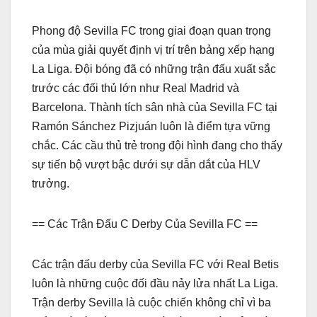
Phong độ Sevilla FC trong giai đoạn quan trọng
của mùa giải quyết định vị trí trên bảng xếp hạng
La Liga. Đội bóng đã có những trận đấu xuất sắc
trước các đối thủ lớn như Real Madrid và
Barcelona. Thành tích sân nhà của Sevilla FC tại
Ramón Sánchez Pizjuán luôn là điểm tựa vững
chắc. Các cầu thủ trẻ trong đội hình đang cho thấy
sự tiến bộ vượt bậc dưới sự dẫn dắt của HLV
trưởng.
== Các Trận Đấu C Derby Của Sevilla FC ==
Các trận đấu derby của Sevilla FC với Real Betis
luôn là những cuộc đối đầu nảy lửa nhất La Liga.
Trận derby Sevilla là cuộc chiến không chỉ vì ba