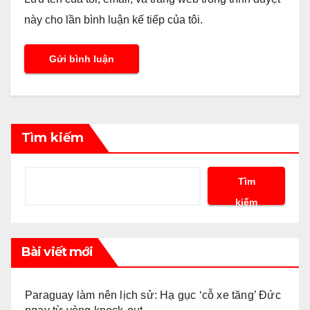
này cho lần bình luận kế tiếp của tôi.
Tìm kiếm
Tìm
kiếm
Bài viết mới
Paraguay làm nên lịch sử: Hạ gục ‘cỗ xe tăng’ Đức