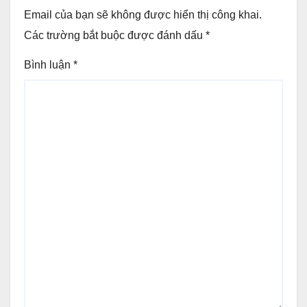
Email của bạn sẽ không được hiển thị công khai.
Các trường bắt buộc được đánh dấu
*
Bình luận
*