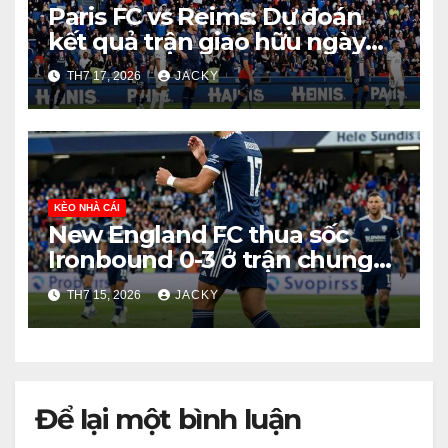
Paris FC vs Reims: Dự đoán
kết quả trận giao hữu ngày
18/07
TH7 17, 2026
JACKY
KÈO NHÀ CÁI
New England FC thua sốc
Ironbound 0-3 ở trận chung
kết play-in USL League Two
TH7 15, 2026
JACKY
Để lại một bình luận