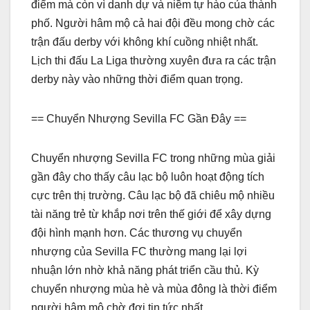
điểm mà còn vì danh dự và niềm tự hào của thành
phố. Người hâm mộ cả hai đội đều mong chờ các
trận đấu derby với không khí cuồng nhiệt nhất.
Lịch thi đấu La Liga thường xuyên đưa ra các trận
derby này vào những thời điểm quan trọng.
== Chuyển Nhượng Sevilla FC Gần Đây ==
Chuyển nhượng Sevilla FC trong những mùa giải
gần đây cho thấy câu lạc bộ luôn hoạt động tích
cực trên thị trường. Câu lạc bộ đã chiêu mộ nhiều
tài năng trẻ từ khắp nơi trên thế giới để xây dựng
đội hình mạnh hơn. Các thương vụ chuyển
nhượng của Sevilla FC thường mang lại lợi
nhuận lớn nhờ khả năng phát triển cầu thủ. Kỳ
chuyển nhượng mùa hè và mùa đông là thời điểm
người hâm mộ chờ đợi tin tức nhất.