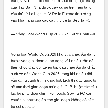
trung vừa qua. Lối chơi kiểm soát bóng đặc trưng
của Tây Ban Nha được xây dựng trên nền tảng
cầu thủ từ La Liga. HLV De la Fuente tin tưởng
vào khả năng của các cầu thủ trẻ từ Sevilla FC.
== Vòng Loại World Cup 2026 Khu Vực Châu Âu
==
Vòng loại World Cup 2026 khu vực châu Âu đang
bước vào giai đoạn quan trọng với nhiều trận đấu
then chốt. Các đội tuyển top đầu châu Âu đã chắc
suất vé đến World Cup 2026 trong khi nhiều đội
vẫn đang cạnh tranh khốc liệt. Lịch thi đấu quốc tế
sẽ tạm thời gián đoạn mùa giải CLB, buộc các câu
lạc bộ phải điều chỉnh kế hoạch. Sevilla FC cần
chuẩn bị phương án cho giai đoạn không có các
trụ cột quốc tế.