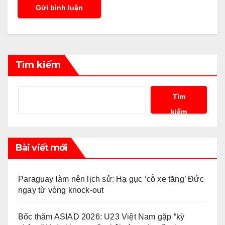
Tìm kiếm
Tìm
kiếm
Bài viết mới
Paraguay làm nên lịch sử: Hạ gục ‘cỗ xe tăng’ Đức
ngay từ vòng knock-out
Bốc thăm ASIAD 2026: U23 Việt Nam gặp “kỳ