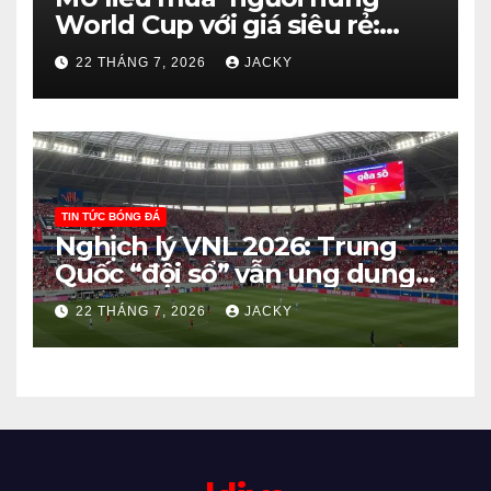
World Cup với giá siêu rẻ:
Bước đi thông minh hay canh
22 THÁNG 7, 2026
JACKY
bạc?
TIN TỨC BÓNG ĐÁ
Nghịch lý VNL 2026: Trung
Quốc “đội sổ” vẫn ung dung
dự vòng chung kết, Canada
22 THÁNG 7, 2026
JACKY
ôm hận xuống hạng