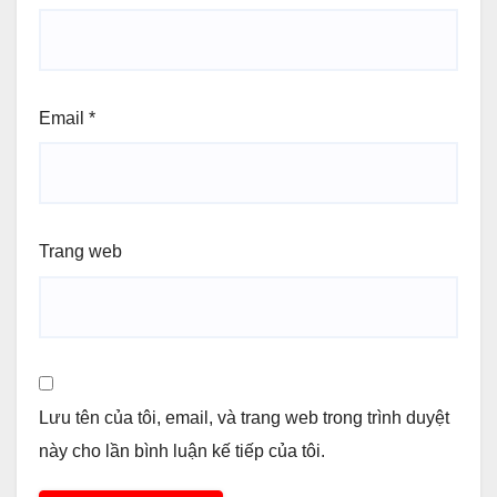
Email
*
Trang web
Lưu tên của tôi, email, và trang web trong trình duyệt
này cho lần bình luận kế tiếp của tôi.