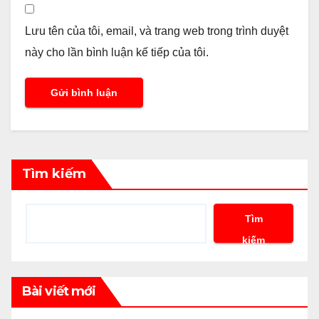
Lưu tên của tôi, email, và trang web trong trình duyệt
này cho lần bình luận kế tiếp của tôi.
Tìm kiếm
Tìm
kiếm
Bài viết mới