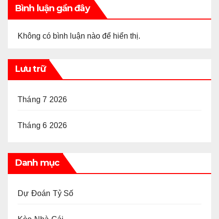
Bình luận gần đây
Không có bình luận nào để hiển thị.
Lưu trữ
Tháng 7 2026
Tháng 6 2026
Danh mục
Dự Đoán Tỷ Số