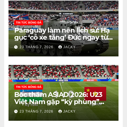
TIN TỨC BÓNG ĐÁ
Paraguay làm nên lịch sử: Hạ
gục ‘cỗ xe tăng’ Đức ngay từ
vòng knock-out
23 THÁNG 7, 2026
JACKY
TIN TỨC BÓNG ĐÁ
Bốc thăm ASIAD 2026: U23
Việt Nam gặp “kỳ phùng”
Uzbekistan – Cơ hội vàng cho
23 THÁNG 7, 2026
JACKY
tấm huy chương?