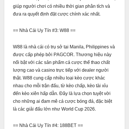
giúp người chơi có nhiều thời gian phân tích và
đưa ra quyết định đặt cược chính xác nhất.
== Nhà Cái Uy Tín #3: W88 ==
W88 là nhà cái có trụ sở tại Manila, Philippines và
được cấp phép bởi PAGCOR. Thương hiệu này
nổi bật với các sản phẩm cá cược thể thao chất
lượng cao và casino trực tiếp với dealer người
thật. W88 cung cấp nhiều loại kèo cược khác
nhau cho mỗi trận đấu, từ kèo chấp, kèo tài xỉu
đến kèo xiên hấp dẫn. Đây là lựa chọn tuyệt vời
cho những ai đam mê cá cược bóng đá, đặc biệt
là các giải đấu lớn như World Cup 2026.
== Nhà Cái Uy Tín #4: 188BET ==