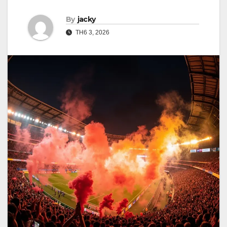
By
jacky
TH6 3, 2026