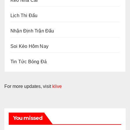
Kèo Nhà Cái
Lịch Thi Đấu
Nhận Định Trận Đấu
Soi Kèo Hôm Nay
Tin Tức Bóng Đá
For more updates, visit
klive
You missed