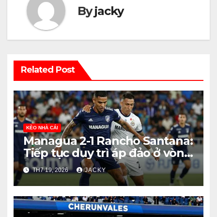
By
jacky
Related Post
KÈO NHÀ CÁI
Managua 2-1 Rancho Santana:
Tiếp tục duy trì áp đảo ở vòng
mở màn Apertura
TH7 19, 2026
JACKY