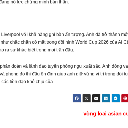
đang nỗ lực chứng minh bản thân.
 Liverpool với khả năng ghi bàn ấn tượng. Anh đã trở thành mộ
n như chắc chắn có mặt trong đội hình World Cup 2026 của Ai C
o ra sự khác biệt trong mọi trận đấu.
ng phán đoán và lãnh đạo tuyến phòng ngự xuất sắc. Anh đóng vai
và phong độ thi đấu ổn định giúp anh giữ vững vị trí trong đội t
 các tiền đạo khó chịu của
vòng loại asian 