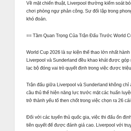
Về mặt chiến thuật, Liverpool thường kiểm soát bón
chơi phòng ngự phản công. Sự đối lập trong phong 
khó đoán.
== Tầm Quan Trọng Của Trận Đấu Trước World C
World Cup 2026 là sự kiện thể thao lớn nhất hành 
Liverpool và Sunderland đều khao khát được góp m
lạc bộ đóng vai trò quyết định trong việc được triệu
Trận đấu giữa Liverpool và Sunderland không chỉ
cầu thủ thể hiện năng lực trước mặt các huấn luyệ
trở thành yếu tố then chốt trong việc chọn ra 26 c
Đối với các tuyển thủ quốc gia, việc thi đấu ổn đị
tiên quyết để được đánh giá cao. Liverpool với tru