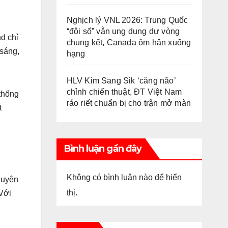
Nghịch lý VNL 2026: Trung Quốc
“đội sổ” vẫn ung dung dự vòng
nd chỉ
chung kết, Canada ôm hận xuống
 sáng,
hạng
HLV Kim Sang Sik ‘căng não’
chỉnh chiến thuật, ĐT Việt Nam
 thống
ráo riết chuẩn bị cho trận mở màn
t
Bình luận gần đây
Không có bình luận nào để hiển
 luyện
thị.
 Với