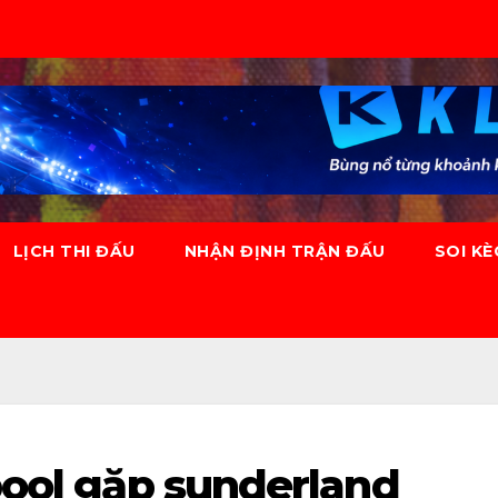
LỊCH THI ĐẤU
NHẬN ĐỊNH TRẬN ĐẤU
SOI K
pool gặp sunderland