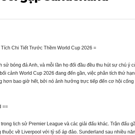
Tích Chi Tiết Trước Thềm World Cup 2026 =
ịch sử bóng đá Anh, và mỗi lần họ đối đầu đều thu hút sự chú ý c
g bối cảnh World Cup 2026 đang đến gần, việc phân tích thứ hạn
g hơn bao giờ hết, bởi nó ảnh hưởng trực tiếp đến cơ hội cống
d ==
trong lịch sử Premier League và các giải đấu khác. Trận đấu g
ng thuộc về Liverpool với tỷ số áp đảo. Sunderland sau nhiều năm