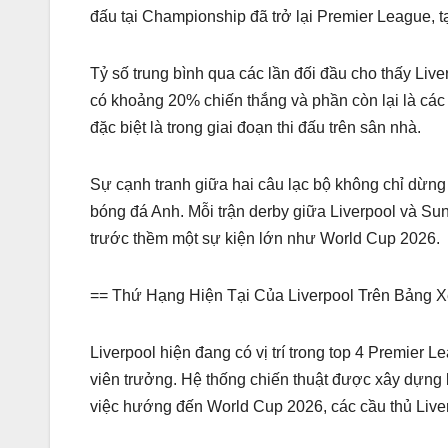
đấu tại Championship đã trở lại Premier League, tạ
Tỷ số trung bình qua các lần đối đầu cho thấy Live
có khoảng 20% chiến thắng và phần còn lại là các
đặc biệt là trong giai đoạn thi đấu trên sân nhà.
Sự cạnh tranh giữa hai câu lạc bộ không chỉ dừng
bóng đá Anh. Mỗi trận derby giữa Liverpool và Sun
trước thềm một sự kiện lớn như World Cup 2026.
== Thứ Hạng Hiện Tại Của Liverpool Trên Bảng 
Liverpool hiện đang có vị trí trong top 4 Premier
viên trưởng. Hệ thống chiến thuật được xây dựng b
việc hướng đến World Cup 2026, các cầu thủ Liverp