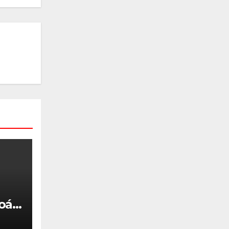
đoán
òng