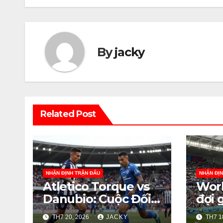
bài
viết
By
jacky
Related Post
NHẬN ĐỊNH TRẬN ĐẤU
NHẬN ĐỊ
Atletico Torque vs
Worl
Danubio: Cuộc Đối
đợi g
Đầu Tại Vòng
lớn 
TH7 20, 2026
JACKY
TH7 1