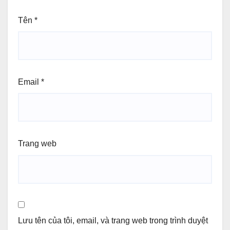
Tên
*
Email
*
Trang web
Lưu tên của tôi, email, và trang web trong trình duyệt