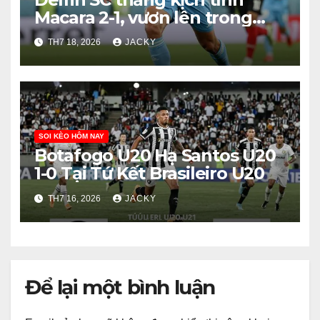
Macara 2-1, vươn lên trong
cuộc đua trụ hạng Liga Pro
TH7 18, 2026
JACKY
SOI KÈO HÔM NAY
Botafogo U20 Hạ Santos U20
1-0 Tại Tứ Kết Brasileiro U20
TH7 16, 2026
JACKY
Để lại một bình luận