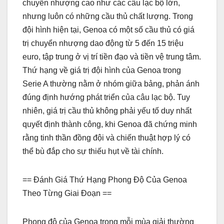
chuyển nhượng cao như các câu lạc bộ lớn,
nhưng luôn có những cầu thủ chất lượng. Trong
đội hình hiện tại, Genoa có một số cầu thủ có giá
trị chuyển nhượng dao động từ 5 đến 15 triệu
euro, tập trung ở vị trí tiền đạo và tiền vệ trung tâm.
Thứ hạng về giá trị đội hình của Genoa trong
Serie A thường nằm ở nhóm giữa bảng, phản ánh
đúng định hướng phát triển của câu lạc bộ. Tuy
nhiên, giá trị cầu thủ không phải yếu tố duy nhất
quyết định thành công, khi Genoa đã chứng minh
rằng tinh thần đồng đội và chiến thuật hợp lý có
thể bù đắp cho sự thiếu hụt về tài chính.
== Đánh Giá Thứ Hạng Phong Độ Của Genoa
Theo Từng Giai Đoạn ==
Phong độ của Genoa trong mỗi mùa giải thường