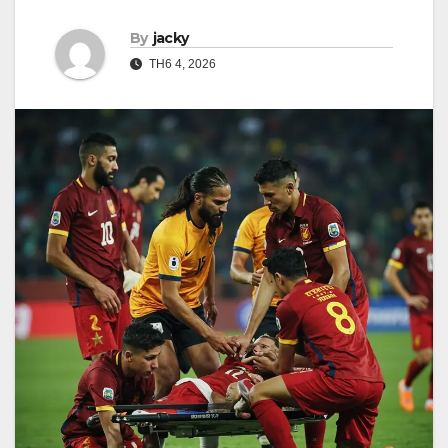
By
jacky
TH6 4, 2026