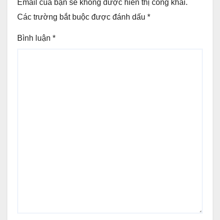
Email của bạn sẽ không được hiển thị công khai.
Các trường bắt buộc được đánh dấu
*
Bình luận
*