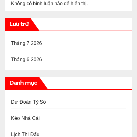
Không có bình luận nào để hiển thị.
Lưu trữ
Tháng 7 2026
Tháng 6 2026
Danh mục
Dự Đoán Tỷ Số
Kèo Nhà Cái
Lịch Thi Đấu