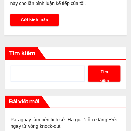
này cho lần bình luận kế tiếp của tôi.
Tìm kiếm
Tìm
kiếm
Bài viết mới
Paraguay làm nên lịch sử: Hạ gục ‘cỗ xe tăng’ Đức
ngay từ vòng knock-out