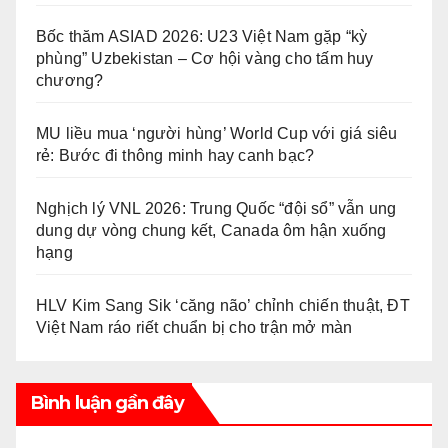
Bốc thăm ASIAD 2026: U23 Việt Nam gặp “kỳ
phùng” Uzbekistan – Cơ hội vàng cho tấm huy
chương?
MU liều mua ‘người hùng’ World Cup với giá siêu
rẻ: Bước đi thông minh hay canh bạc?
Nghịch lý VNL 2026: Trung Quốc “đội sổ” vẫn ung
dung dự vòng chung kết, Canada ôm hận xuống
hạng
HLV Kim Sang Sik ‘căng não’ chỉnh chiến thuật, ĐT
Việt Nam ráo riết chuẩn bị cho trận mở màn
Bình luận gần đây