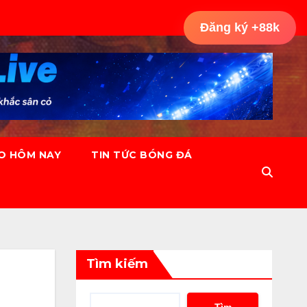
Đăng ký +88k
ÈO HÔM NAY
TIN TỨC BÓNG ĐÁ
Tìm kiếm
Tìm