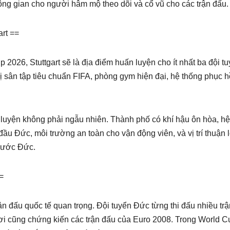
không gian cho người hâm mộ theo dõi và cổ vũ cho các trận đấu.
rt ==
 2026, Stuttgart sẽ là địa điểm huấn luyện cho ít nhất ba đội t
 sân tập tiêu chuẩn FIFA, phòng gym hiện đại, hệ thống phục h
n luyện không phải ngẫu nhiên. Thành phố có khí hậu ôn hòa, hệ
ầu Đức, môi trường an toàn cho vận động viên, và vị trí thuận 
 nước Đức.
=
rận đấu quốc tế quan trọng. Đội tuyển Đức từng thi đấu nhiều trậ
ơi cũng chứng kiến các trận đấu của Euro 2008. Trong World C