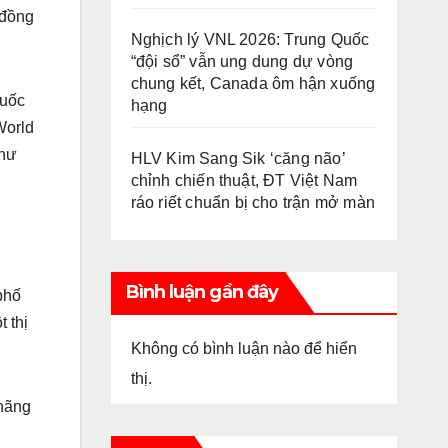
 đồng
Nghịch lý VNL 2026: Trung Quốc
“đội sổ” vẫn ung dung dự vòng
chung kết, Canada ôm hận xuống
quốc
hạng
World
như
HLV Kim Sang Sik ‘căng não’
chỉnh chiến thuật, ĐT Việt Nam
ráo riết chuẩn bị cho trận mở màn
Bình luận gần đây
 phố
 thị
Không có bình luận nào để hiển
thị.
 hãng