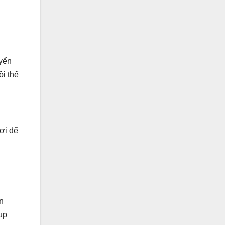
uyển
ồi thể
lợi để
n
up