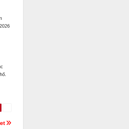
n
 2026
úc
hố.
net