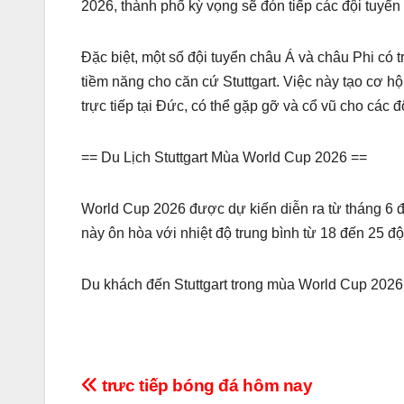
2026, thành phố kỳ vọng sẽ đón tiếp các đội tuyển 
Đặc biệt, một số đội tuyển châu Á và châu Phi có 
tiềm năng cho căn cứ Stuttgart. Việc này tạo cơ 
trực tiếp tại Đức, có thể gặp gỡ và cổ vũ cho các độ
== Du Lịch Stuttgart Mùa World Cup 2026 ==
World Cup 2026 được dự kiến diễn ra từ tháng 6 đế
này ôn hòa với nhiệt độ trung bình từ 18 đến 25 đ
Du khách đến Stuttgart trong mùa World Cup 2026
Điều
trưc tiếp bóng đá hôm nay