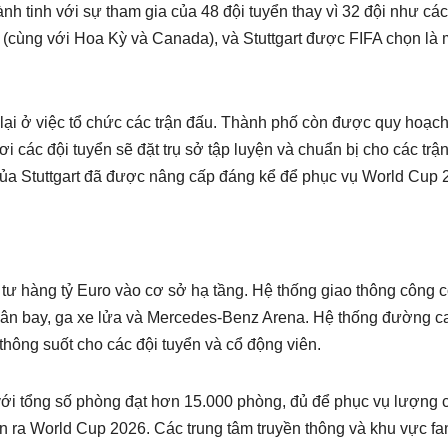
nh tinh với sự tham gia của 48 đội tuyển thay vì 32 đội như các
i (cùng với Hoa Kỳ và Canada), và Stuttgart được FIFA chọn là 
g lại ở việc tổ chức các trận đấu. Thành phố còn được quy hoạc
i các đội tuyển sẽ đặt trụ sở tập luyện và chuẩn bị cho các trậ
của Stuttgart đã được nâng cấp đáng kể để phục vụ World Cup 
 tư hàng tỷ Euro vào cơ sở hạ tầng. Hệ thống giao thông công 
 sân bay, ga xe lửa và Mercedes-Benz Arena. Hệ thống đường c
hông suốt cho các đội tuyển và cổ động viên.
ới tổng số phòng đạt hơn 15.000 phòng, đủ để phục vụ lượng 
iễn ra World Cup 2026. Các trung tâm truyền thông và khu vực fa