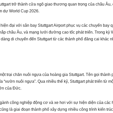
tuttgart trở thành cửa ngõ giao thương quan trọng của châu Âu,
ham dự World Cup 2026.
iện đại với sân bay Stuttgart Airport phục vụ các chuyến bay 
 khắp châu Âu, và mạng lưới đường cao tốc phát triển. Trong kỳ 
 dàng di chuyển đến Stuttgart từ các thành phố đăng cai khác 
à một trại chăn nuôi ngựa của hoàng gia Stuttgart. Tên gọi thành
 “vườn nuôi ngựa”. Qua nhiều thế kỷ, Stuttgart phát triển từ một
lớn của Đức.
a ngành công nghiệp động cơ và xe hơi với sự hiện diện của các
ũng là giai đoạn thành phố xây dựng nhiều công trình kiến trúc