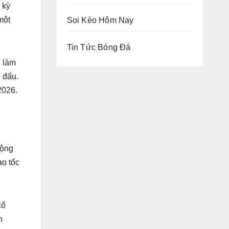
 kỳ
một
Soi Kèo Hôm Nay
Tin Tức Bóng Đá
h làm
n đấu.
2026.
cộng
ao tốc
cổ
n