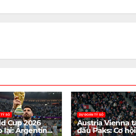
 TỶ SỐ
DỰ ĐOÁN TỶ SỐ
d Cup 2026
Austria Vienna t
 lại: Argentina
đấu Paks: Cơ hội