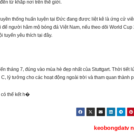
đến từ khắp nơi trên thế giới.
truyền thống huấn luyện tại Đức đang được liệt kê là ứng cử viê
hội để người hâm mộ bóng đá Việt Nam, nếu theo dõi World Cup
i tuyển yêu thích tại đây.
n tháng 7, đúng vào mùa hè đẹp nhất của Stuttgart. Thời tiết l
ộ C, lý tưởng cho các hoạt động ngoài trời và tham quan thành p
 có thể kết h�
keobongdatv 