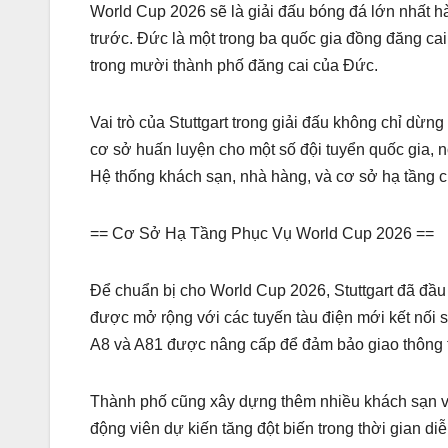
World Cup 2026 sẽ là giải đấu bóng đá lớn nhất hà
trước. Đức là một trong ba quốc gia đồng đăng ca
trong mười thành phố đăng cai của Đức.
Vai trò của Stuttgart trong giải đấu không chỉ dừn
cơ sở huấn luyện cho một số đội tuyển quốc gia, nơ
Hệ thống khách sạn, nhà hàng, và cơ sở hạ tầng 
== Cơ Sở Hạ Tầng Phục Vụ World Cup 2026 ==
Để chuẩn bị cho World Cup 2026, Stuttgart đã đầu
được mở rộng với các tuyến tàu điện mới kết nối
A8 và A81 được nâng cấp để đảm bảo giao thông t
Thành phố cũng xây dựng thêm nhiều khách sạn v
động viên dự kiến tăng đột biến trong thời gian d