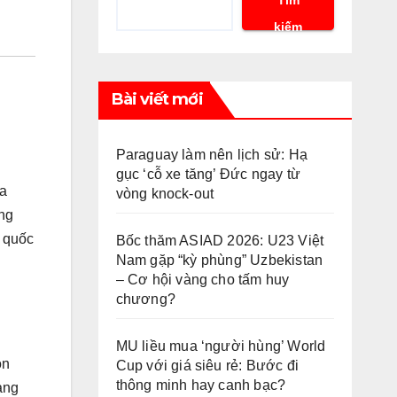
kiếm
Bài viết mới
Paraguay làm nên lịch sử: Hạ
gục ‘cỗ xe tăng’ Đức ngay từ
ủa
vòng knock-out
ang
n quốc
Bốc thăm ASIAD 2026: U23 Việt
Nam gặp “kỳ phùng” Uzbekistan
– Cơ hội vàng cho tấm huy
chương?
MU liều mua ‘người hùng’ World
on
Cup với giá siêu rẻ: Bước đi
thông minh hay canh bạc?
ảng