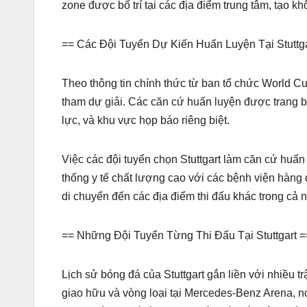
zone được bố trí tại các địa điểm trung tâm, tạo 
== Các Đội Tuyển Dự Kiến Huấn Luyện Tại Stuttga
Theo thông tin chính thức từ ban tổ chức World Cup
tham dự giải. Các căn cứ huấn luyện được trang bị
lực, và khu vực họp báo riêng biệt.
Việc các đội tuyển chọn Stuttgart làm căn cứ huấ
thống y tế chất lượng cao với các bệnh viện hàng đ
di chuyển đến các địa điểm thi đấu khác trong cả
== Những Đội Tuyển Từng Thi Đấu Tại Stuttgart =
Lịch sử bóng đá của Stuttgart gắn liền với nhiều t
giao hữu và vòng loại tại Mercedes-Benz Arena, n