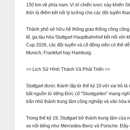
150 km về phía nam. Vị trí chiến lược này khiến S
thời là điểm kết nối lý tưởng cho các đội tuyển t
Thành phố sở hữu hệ thống giao thông công cộng h
tế, ga tàu hỏa Stuttgart Hauptbahnhof kết nối với
Cup 2026, các đội tuyển và cổ động viên có thể dễ
Munich, Frankfurt hay Hamburg.
== Lịch Sử Hình Thành Và Phát Triển ==
Stuttgart được thành lập từ thế kỷ 10 với vai trò l
bắt nguồn từ tiếng Đức cổ “Stuotgarten” mang nghĩa
trấn nhỏ thành trung tâm công nghiệp và văn hóa 
Trong thế kỷ 19, Stuttgart trở thành trung tâm củ
xe nổi tiếng như Mercedes-Benz và Porsche. Đây c