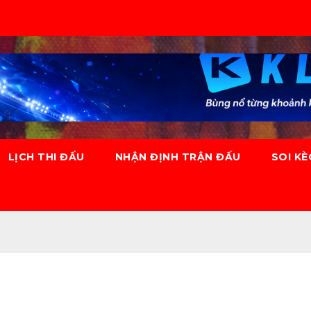
LỊCH THI ĐẤU
NHẬN ĐỊNH TRẬN ĐẤU
SOI K