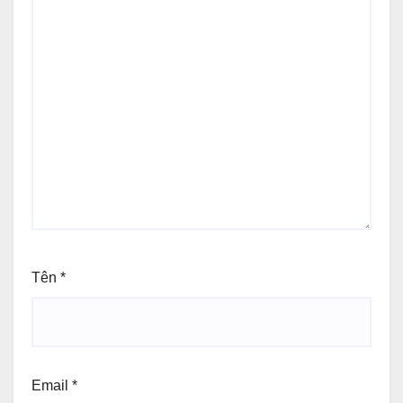
Tên
*
Email
*