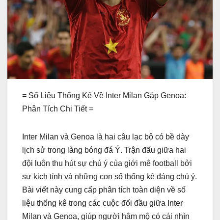
= Số Liệu Thống Kê Về Inter Milan Gặp Genoa:
Phân Tích Chi Tiết =
Inter Milan và Genoa là hai câu lạc bộ có bề dày
lịch sử trong làng bóng đá Ý. Trận đấu giữa hai
đội luôn thu hút sự chú ý của giới mê football bởi
sự kịch tính và những con số thống kê đáng chú ý.
Bài viết này cung cấp phân tích toàn diện về số
liệu thống kê trong các cuộc đối đầu giữa Inter
Milan và Genoa, giúp người hâm mộ có cái nhìn