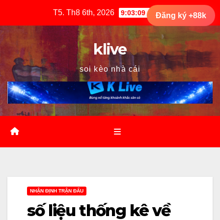
Skip
T5. Th8 6th, 2026
9:03:10 AM
Đăng ký +88k
to
content
klive
soi kèo nhà cái
NHẬN ĐỊNH TRẬN ĐẤU
số liệu thống kê về