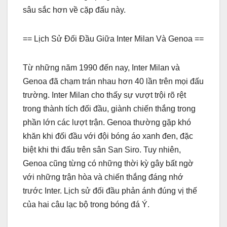
sâu sắc hơn về cặp đấu này.
== Lịch Sử Đối Đầu Giữa Inter Milan Và Genoa ==
Từ những năm 1990 đến nay, Inter Milan và
Genoa đã chạm trán nhau hơn 40 lần trên mọi đấu
trường. Inter Milan cho thấy sự vượt trội rõ rệt
trong thành tích đối đầu, giành chiến thắng trong
phần lớn các lượt trận. Genoa thường gặp khó
khăn khi đối đầu với đội bóng áo xanh đen, đặc
biệt khi thi đấu trên sân San Siro. Tuy nhiên,
Genoa cũng từng có những thời kỳ gây bất ngờ
với những trận hòa và chiến thắng đáng nhớ
trước Inter. Lịch sử đối đầu phản ánh đúng vị thế
của hai câu lạc bộ trong bóng đá Ý.