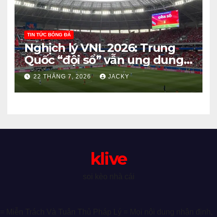
TIN TỨC BÓNG ĐÁ
Nghịch lý VNL 2026: Trung
Quốc “đội sổ” vẫn ung dung
dự vòng chung kết, Canada
22 THÁNG 7, 2026
JACKY
ôm hận xuống hạng
klive
soi kèo nhà cái
= Miễn Trách Và Tuân Thủ Pháp Lý = Mọi nội dung nhận định,