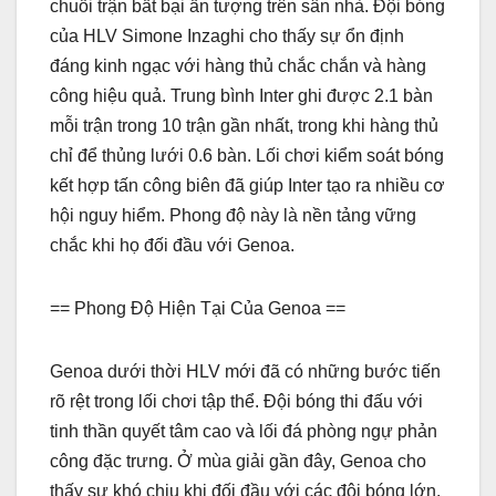
chuỗi trận bất bại ấn tượng trên sân nhà. Đội bóng
của HLV Simone Inzaghi cho thấy sự ổn định
đáng kinh ngạc với hàng thủ chắc chắn và hàng
công hiệu quả. Trung bình Inter ghi được 2.1 bàn
mỗi trận trong 10 trận gần nhất, trong khi hàng thủ
chỉ để thủng lưới 0.6 bàn. Lối chơi kiểm soát bóng
kết hợp tấn công biên đã giúp Inter tạo ra nhiều cơ
hội nguy hiểm. Phong độ này là nền tảng vững
chắc khi họ đối đầu với Genoa.
== Phong Độ Hiện Tại Của Genoa ==
Genoa dưới thời HLV mới đã có những bước tiến
rõ rệt trong lối chơi tập thể. Đội bóng thi đấu với
tinh thần quyết tâm cao và lối đá phòng ngự phản
công đặc trưng. Ở mùa giải gần đây, Genoa cho
thấy sự khó chịu khi đối đầu với các đội bóng lớn.