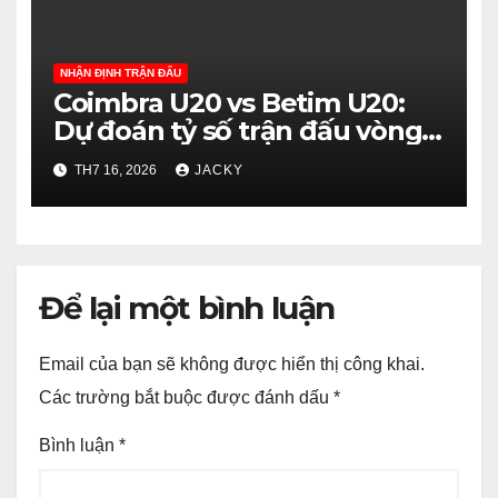
NHẬN ĐỊNH TRẬN ĐẤU
Coimbra U20 vs Betim U20:
Dự đoán tỷ số trận đấu vòng
Winners Stage giải Mineiro
TH7 16, 2026
JACKY
U20
Để lại một bình luận
Email của bạn sẽ không được hiển thị công khai.
Các trường bắt buộc được đánh dấu
*
Bình luận
*