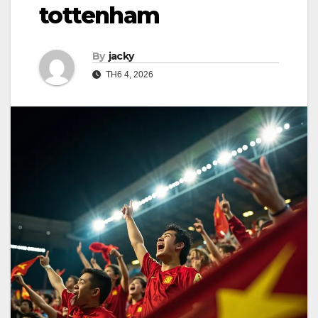
tottenham
By
jacky
TH6 4, 2026