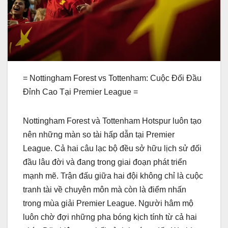
= Nottingham Forest vs Tottenham: Cuộc Đối Đầu
Đỉnh Cao Tại Premier League =
Nottingham Forest và Tottenham Hotspur luôn tạo
nên những màn so tài hấp dẫn tại Premier
League. Cả hai câu lạc bộ đều sở hữu lịch sử đối
đầu lâu đời và đang trong giai đoạn phát triển
mạnh mẽ. Trận đấu giữa hai đội không chỉ là cuộc
tranh tài về chuyên môn mà còn là điểm nhấn
trong mùa giải Premier League. Người hâm mộ
luôn chờ đợi những pha bóng kịch tính từ cả hai