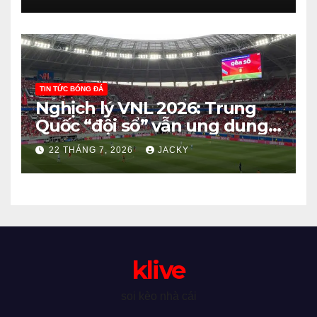
bạc?
TIN TỨC BÓNG ĐÁ
Nghịch lý VNL 2026: Trung
Quốc “đội sổ” vẫn ung dung
dự vòng chung kết, Canada
22 THÁNG 7, 2026
JACKY
ôm hận xuống hạng
klive
soi kèo nhà cái