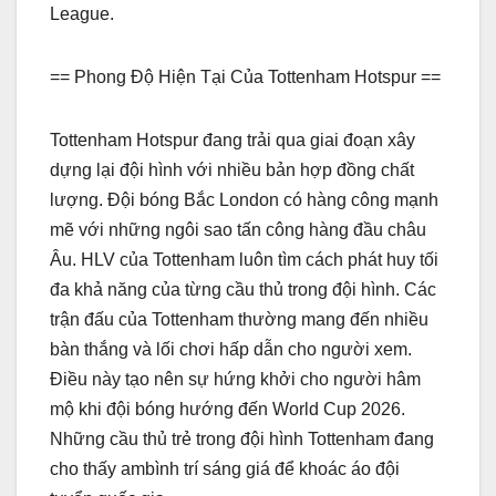
League.
== Phong Độ Hiện Tại Của Tottenham Hotspur ==
Tottenham Hotspur đang trải qua giai đoạn xây
dựng lại đội hình với nhiều bản hợp đồng chất
lượng. Đội bóng Bắc London có hàng công mạnh
mẽ với những ngôi sao tấn công hàng đầu châu
Âu. HLV của Tottenham luôn tìm cách phát huy tối
đa khả năng của từng cầu thủ trong đội hình. Các
trận đấu của Tottenham thường mang đến nhiều
bàn thắng và lối chơi hấp dẫn cho người xem.
Điều này tạo nên sự hứng khởi cho người hâm
mộ khi đội bóng hướng đến World Cup 2026.
Những cầu thủ trẻ trong đội hình Tottenham đang
cho thấy ambình trí sáng giá để khoác áo đội