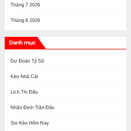
Tháng 7 2026
Tháng 6 2026
Danh mục
Dự Đoán Tỷ Số
Kèo Nhà Cái
Lịch Thi Đấu
Nhận Định Trận Đấu
Soi Kèo Hôm Nay