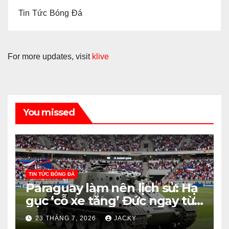
Tin Tức Bóng Đá
For more updates, visit
klive
You missed
TIN TỨC BÓNG ĐÁ
Paraguay làm nên lịch sử: Hạ
gục ‘cỗ xe tăng’ Đức ngay từ
vòng knock-out
23 THÁNG 7, 2026
JACKY