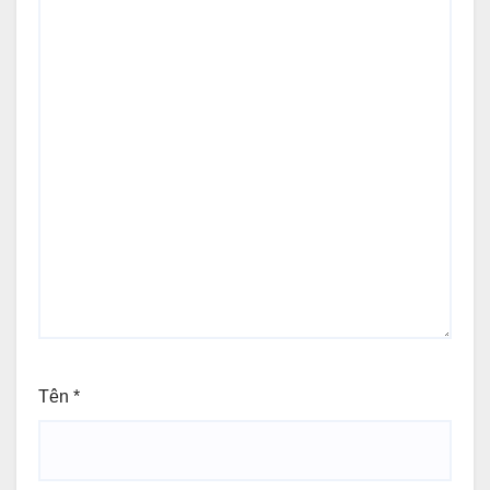
Tên
*