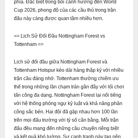
phía. Đặc biệt trong bối cảnh hướng đến World
Cup 2026, phong độ của các cầu thủ trong trận
đấu này càng được quan tâm nhiều hơn.
== Lịch Sử Đối Đầu Nottingham Forest vs
Tottenham ==
Lịch sử đối đầu giữa Nottingham Forest và
Tottenham Hotspur kéo dài hàng thập kỷ với nhiều
trận cầu đáng nhớ. Tottenham thường chiếm ưu
thế trong những lần chạm trán gần đây với lối chơi
tấn công đa dạng. Nottingham Forest lại nổi tiếng
với hệ thống phòng ngự kỷ luật và khả năng phản
công sắc bén. Hai đội đã gặp nhau hơn 100 lần
trên mọi đấu trường với tỷ số cân bằng. Mỗi trận
đấu đều mang đến những câu chuyện riêng biệt
và kết quả khó lường. Sự cạnh tranh này tạo nên