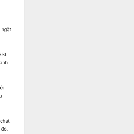
 ngặt
 SSL
hanh
với
u
chat,
 đó.