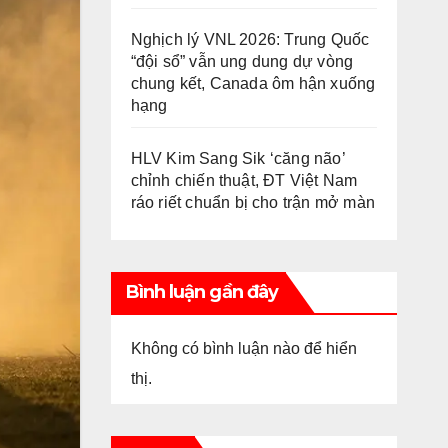
Nghịch lý VNL 2026: Trung Quốc
“đội sổ” vẫn ung dung dự vòng
chung kết, Canada ôm hận xuống
hạng
HLV Kim Sang Sik ‘căng não’
chỉnh chiến thuật, ĐT Việt Nam
ráo riết chuẩn bị cho trận mở màn
Bình luận gần đây
Không có bình luận nào để hiển
thị.