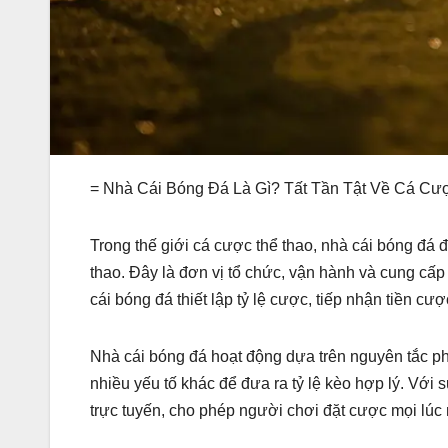
= Nhà Cái Bóng Đá Là Gì? Tất Tần Tật Về Cá C
Trong thế giới cá cược thể thao, nhà cái bóng đá đ
thao. Đây là đơn vị tổ chức, vận hành và cung cấp
cái bóng đá thiết lập tỷ lệ cược, tiếp nhận tiền c
Nhà cái bóng đá hoạt động dựa trên nguyên tắc phâ
nhiều yếu tố khác để đưa ra tỷ lệ kèo hợp lý. Với 
trực tuyến, cho phép người chơi đặt cược mọi lúc