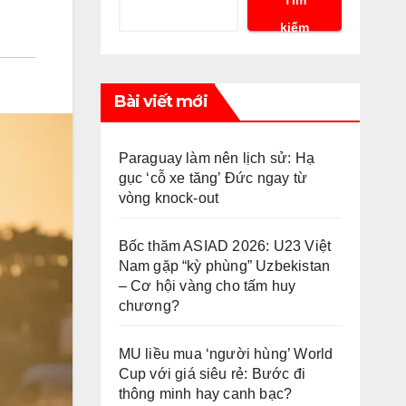
kiếm
Bài viết mới
Paraguay làm nên lịch sử: Hạ
gục ‘cỗ xe tăng’ Đức ngay từ
vòng knock-out
Bốc thăm ASIAD 2026: U23 Việt
Nam gặp “kỳ phùng” Uzbekistan
– Cơ hội vàng cho tấm huy
chương?
MU liều mua ‘người hùng’ World
Cup với giá siêu rẻ: Bước đi
thông minh hay canh bạc?