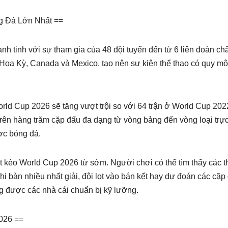
g Đá Lớn Nhất ==
nh tinh với sự tham gia của 48 đội tuyển đến từ 6 liên đoàn ch
 Hoa Kỳ, Canada và Mexico, tạo nên sự kiện thể thao có quy mô
orld Cup 2026 sẽ tăng vượt trội so với 64 trận ở World Cup 202
rên hàng trăm cặp đấu đa dạng từ vòng bảng đến vòng loại trực 
ợc bóng đá.
 kèo World Cup 2026 từ sớm. Người chơi có thể tìm thấy các t
i bàn nhiều nhất giải, đội lọt vào bán kết hay dự đoán các cặp
 được các nhà cái chuẩn bị kỹ lưỡng.
026 ==