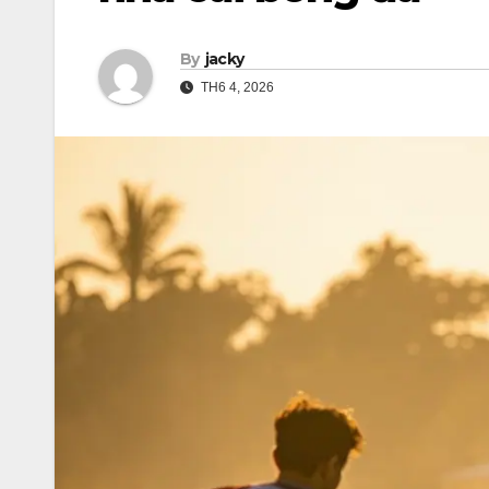
By
jacky
TH6 4, 2026