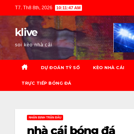
Skip
T7. Th8 8th, 2026
10:11:48 AM
to
content
klive
soi kèo nhà cái
DỰ ĐOÁN TỶ SỐ
KÈO NHÀ CÁI
TRỰC TIẾP BÓNG ĐÁ
NHẬN ĐỊNH TRẬN ĐẤU
nhà cái bóng đá