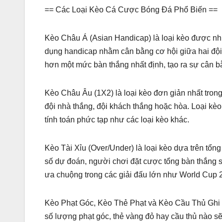
== Các Loại Kèo Cá Cược Bóng Đá Phổ Biến ==
Kèo Châu Á (Asian Handicap) là loại kèo được nh
dụng handicap nhằm cân bằng cơ hội giữa hai đội 
hơn một mức bàn thắng nhất định, tạo ra sự cân b
Kèo Châu Âu (1X2) là loại kèo đơn giản nhất tron
đội nhà thắng, đội khách thắng hoặc hòa. Loại kèo
tính toán phức tạp như các loại kèo khác.
Kèo Tài Xỉu (Over/Under) là loại kèo dựa trên tổn
số dự đoán, người chơi đặt cược tổng bàn thắng s
ưa chuộng trong các giải đấu lớn như World Cup 
Kèo Phạt Góc, Kèo Thẻ Phạt và Kèo Cầu Thủ Ghi B
số lượng phạt góc, thẻ vàng đỏ hay cầu thủ nào sẽ