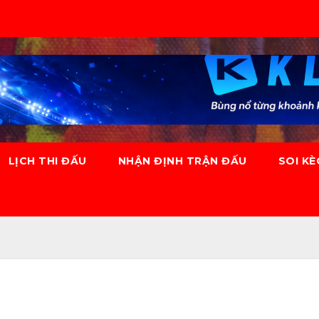
LỊCH THI ĐẤU
NHẬN ĐỊNH TRẬN ĐẤU
SOI K