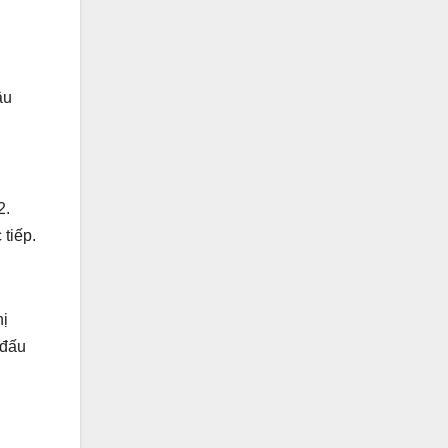
âu
2.
tiếp.
hị
 đấu