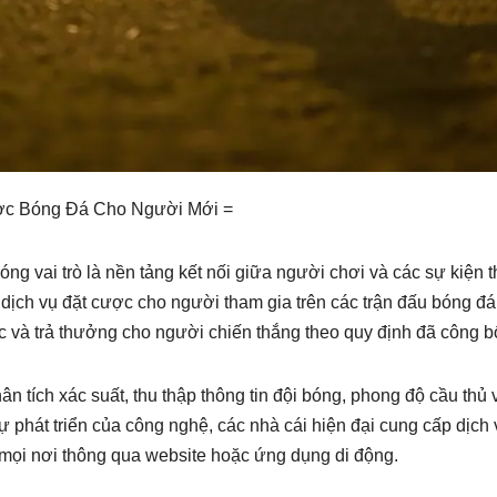
ược Bóng Đá Cho Người Mới =
óng vai trò là nền tảng kết nối giữa người chơi và các sự kiện t
 dịch vụ đặt cược cho người tham gia trên các trận đấu bóng đ
ược và trả thưởng cho người chiến thắng theo quy định đã công b
n tích xác suất, thu thập thông tin đội bóng, phong độ cầu thủ 
sự phát triển của công nghệ, các nhà cái hiện đại cung cấp dịch 
 mọi nơi thông qua website hoặc ứng dụng di động.