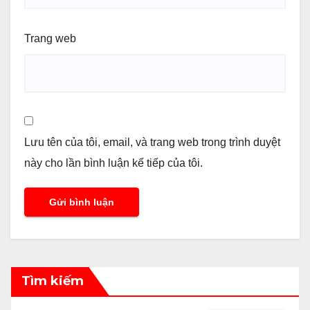
Trang web
Lưu tên của tôi, email, và trang web trong trình duyệt
này cho lần bình luận kế tiếp của tôi.
Tìm kiếm