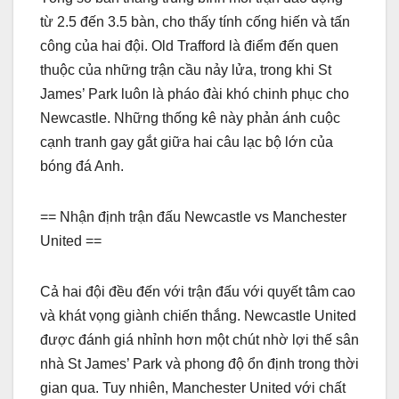
từ 2.5 đến 3.5 bàn, cho thấy tính cống hiến và tấn
công của hai đội. Old Trafford là điểm đến quen
thuộc của những trận cầu nảy lửa, trong khi St
James’ Park luôn là pháo đài khó chinh phục cho
Newcastle. Những thống kê này phản ánh cuộc
cạnh tranh gay gắt giữa hai câu lạc bộ lớn của
bóng đá Anh.
== Nhận định trận đấu Newcastle vs Manchester
United ==
Cả hai đội đều đến với trận đấu với quyết tâm cao
và khát vọng giành chiến thắng. Newcastle United
được đánh giá nhỉnh hơn một chút nhờ lợi thế sân
nhà St James’ Park và phong độ ổn định trong thời
gian qua. Tuy nhiên, Manchester United với chất