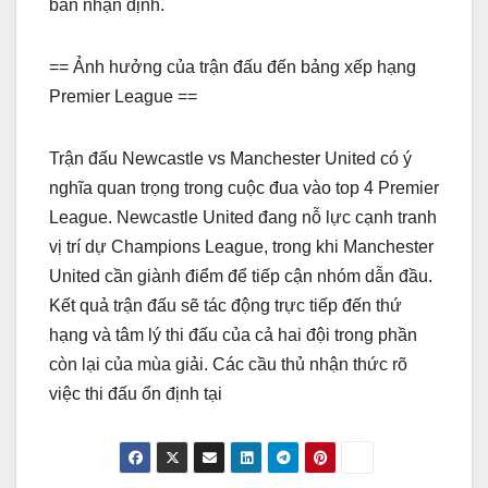
bản nhận định.
== Ảnh hưởng của trận đấu đến bảng xếp hạng
Premier League ==
Trận đấu Newcastle vs Manchester United có ý
nghĩa quan trọng trong cuộc đua vào top 4 Premier
League. Newcastle United đang nỗ lực cạnh tranh
vị trí dự Champions League, trong khi Manchester
United cần giành điểm để tiếp cận nhóm dẫn đầu.
Kết quả trận đấu sẽ tác động trực tiếp đến thứ
hạng và tâm lý thi đấu của cả hai đội trong phần
còn lại của mùa giải. Các cầu thủ nhận thức rõ
việc thi đấu ổn định tại