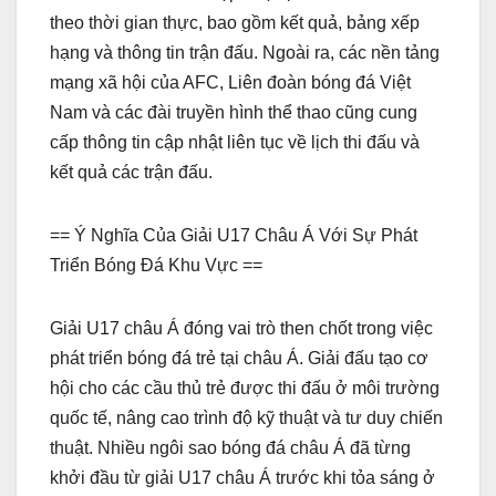
theo thời gian thực, bao gồm kết quả, bảng xếp
hạng và thông tin trận đấu. Ngoài ra, các nền tảng
mạng xã hội của AFC, Liên đoàn bóng đá Việt
Nam và các đài truyền hình thể thao cũng cung
cấp thông tin cập nhật liên tục về lịch thi đấu và
kết quả các trận đấu.
== Ý Nghĩa Của Giải U17 Châu Á Với Sự Phát
Triển Bóng Đá Khu Vực ==
Giải U17 châu Á đóng vai trò then chốt trong việc
phát triển bóng đá trẻ tại châu Á. Giải đấu tạo cơ
hội cho các cầu thủ trẻ được thi đấu ở môi trường
quốc tế, nâng cao trình độ kỹ thuật và tư duy chiến
thuật. Nhiều ngôi sao bóng đá châu Á đã từng
khởi đầu từ giải U17 châu Á trước khi tỏa sáng ở