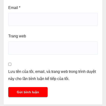
Email
*
Trang web
Lưu tên của tôi, email, và trang web trong trình duyệt
này cho lần bình luận kế tiếp của tôi.