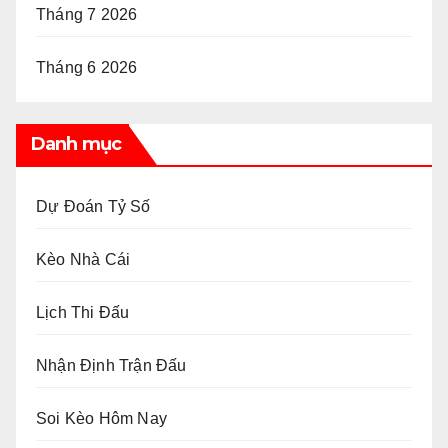
Tháng 7 2026
Tháng 6 2026
Danh mục
Dự Đoán Tỷ Số
Kèo Nhà Cái
Lịch Thi Đấu
Nhận Định Trận Đấu
Soi Kèo Hôm Nay