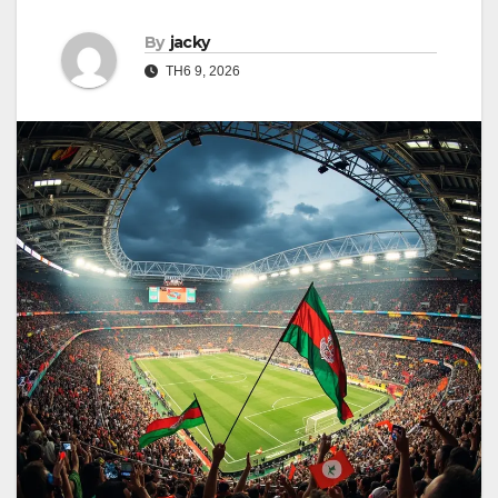
By
jacky
TH6 9, 2026