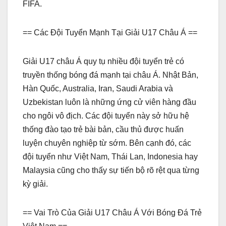
FIFA.
== Các Đội Tuyển Mạnh Tại Giải U17 Châu Á ==
Giải U17 châu Á quy tụ nhiều đội tuyển trẻ có
truyền thống bóng đá mạnh tại châu Á. Nhật Bản,
Hàn Quốc, Australia, Iran, Saudi Arabia và
Uzbekistan luôn là những ứng cử viên hàng đầu
cho ngôi vô địch. Các đội tuyển này sở hữu hệ
thống đào tạo trẻ bài bản, cầu thủ được huấn
luyện chuyên nghiệp từ sớm. Bên cạnh đó, các
đội tuyển như Việt Nam, Thái Lan, Indonesia hay
Malaysia cũng cho thấy sự tiến bộ rõ rệt qua từng
kỳ giải.
== Vai Trò Của Giải U17 Châu Á Với Bóng Đá Trẻ