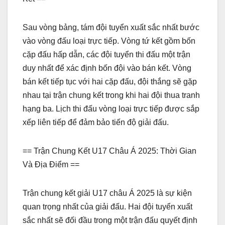
Sau vòng bảng, tám đội tuyển xuất sắc nhất bước
vào vòng đấu loại trực tiếp. Vòng tứ kết gồm bốn
cặp đấu hấp dẫn, các đội tuyển thi đấu một trận
duy nhất để xác định bốn đội vào bán kết. Vòng
bán kết tiếp tục với hai cặp đấu, đội thắng sẽ gặp
nhau tại trận chung kết trong khi hai đội thua tranh
hạng ba. Lịch thi đấu vòng loại trực tiếp được sắp
xếp liên tiếp để đảm bảo tiến độ giải đấu.
== Trận Chung Kết U17 Châu Á 2025: Thời Gian
Và Địa Điểm ==
Trận chung kết giải U17 châu Á 2025 là sự kiện
quan trọng nhất của giải đấu. Hai đội tuyển xuất
sắc nhất sẽ đối đầu trong một trận đấu quyết định