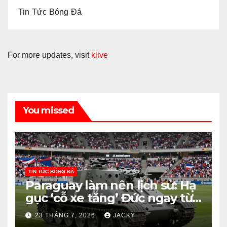
Tin Tức Bóng Đá
For more updates, visit
klive
You missed
TIN TỨC BÓNG ĐÁ
Paraguay làm nên lịch sử: Hạ
gục ‘cỗ xe tăng’ Đức ngay từ
vòng knock-out
23 THÁNG 7, 2026
JACKY