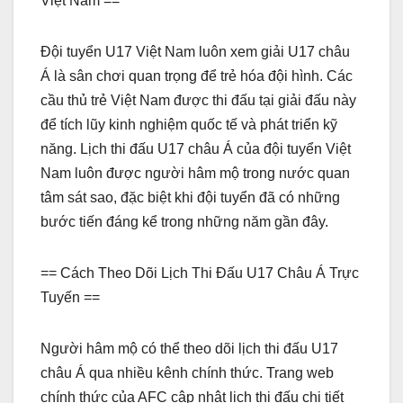
Việt Nam ==
Đội tuyển U17 Việt Nam luôn xem giải U17 châu
Á là sân chơi quan trọng để trẻ hóa đội hình. Các
cầu thủ trẻ Việt Nam được thi đấu tại giải đấu này
để tích lũy kinh nghiệm quốc tế và phát triển kỹ
năng. Lịch thi đấu U17 châu Á của đội tuyển Việt
Nam luôn được người hâm mộ trong nước quan
tâm sát sao, đặc biệt khi đội tuyển đã có những
bước tiến đáng kể trong những năm gần đây.
== Cách Theo Dõi Lịch Thi Đấu U17 Châu Á Trực
Tuyến ==
Người hâm mộ có thể theo dõi lịch thi đấu U17
châu Á qua nhiều kênh chính thức. Trang web
chính thức của AFC cập nhật lịch thi đấu chi tiết