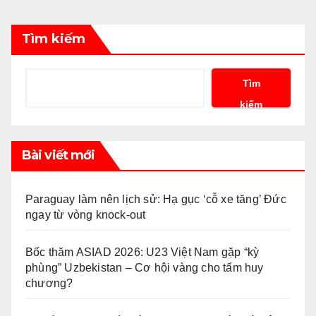
Tìm kiếm
Tìm
kiếm
Bài viết mới
Paraguay làm nên lịch sử: Hạ gục ‘cỗ xe tăng’ Đức
ngay từ vòng knock-out
Bốc thăm ASIAD 2026: U23 Việt Nam gặp “kỳ
phùng” Uzbekistan – Cơ hội vàng cho tấm huy
chương?