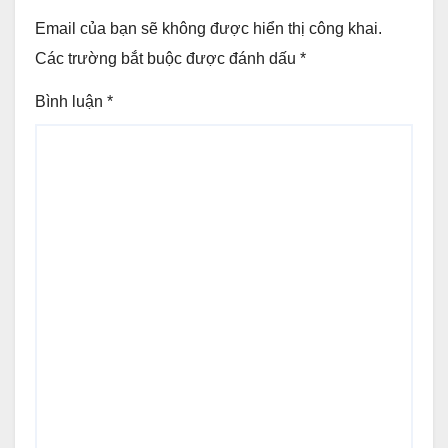
Email của bạn sẽ không được hiển thị công khai.
Các trường bắt buộc được đánh dấu
*
Bình luận
*