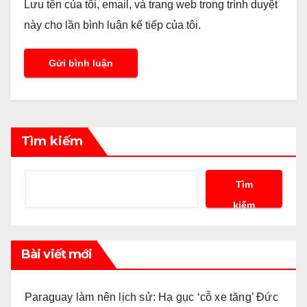
Lưu tên của tôi, email, và trang web trong trình duyệt
này cho lần bình luận kế tiếp của tôi.
Tìm kiếm
Tìm
kiếm
Bài viết mới
Paraguay làm nên lịch sử: Hạ gục ‘cỗ xe tăng’ Đức