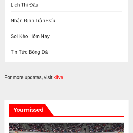
Lịch Thi Đấu
Nhận Định Trận Đấu
Soi Kèo Hôm Nay
Tin Tức Bóng Đá
For more updates, visit
klive
You missed