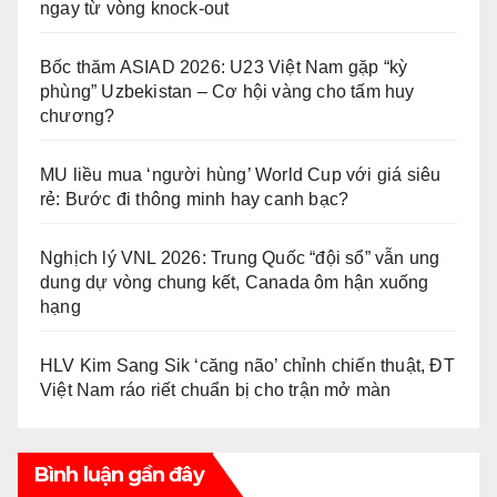
ngay từ vòng knock-out
Bốc thăm ASIAD 2026: U23 Việt Nam gặp “kỳ
phùng” Uzbekistan – Cơ hội vàng cho tấm huy
chương?
MU liều mua ‘người hùng’ World Cup với giá siêu
rẻ: Bước đi thông minh hay canh bạc?
Nghịch lý VNL 2026: Trung Quốc “đội sổ” vẫn ung
dung dự vòng chung kết, Canada ôm hận xuống
hạng
HLV Kim Sang Sik ‘căng não’ chỉnh chiến thuật, ĐT
Việt Nam ráo riết chuẩn bị cho trận mở màn
Bình luận gần đây