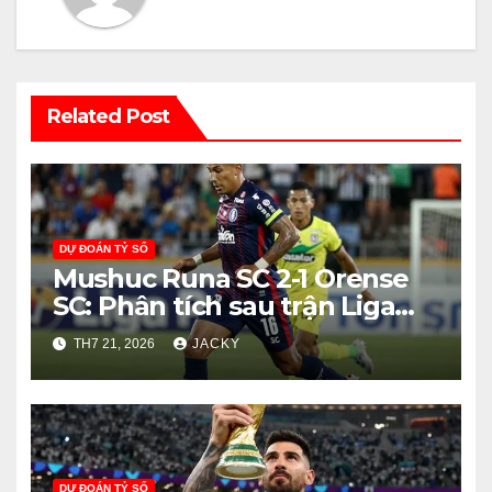
Related Post
DỰ ĐOÁN TỶ SỐ
Mushuc Runa SC 2-1 Orense
SC: Phân tích sau trận Liga
Pro
TH7 21, 2026
JACKY
DỰ ĐOÁN TỶ SỐ