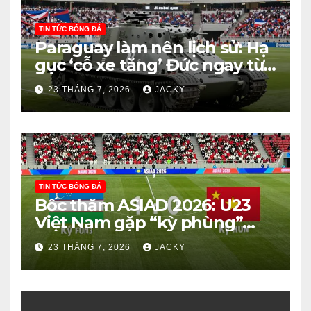
TIN TỨC BÓNG ĐÁ
Paraguay làm nên lịch sử: Hạ
gục ‘cỗ xe tăng’ Đức ngay từ
vòng knock-out
23 THÁNG 7, 2026
JACKY
TIN TỨC BÓNG ĐÁ
Bốc thăm ASIAD 2026: U23
Việt Nam gặp “kỳ phùng”
Uzbekistan – Cơ hội vàng cho
23 THÁNG 7, 2026
JACKY
tấm huy chương?