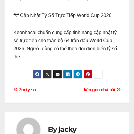
## Cập Nhật Tỷ Số Trực Tiếp World Cup 2026
Keonhacai chuẩn cung cấp tính năng cập nhật tỷ
số trực tiếp cho toàn bộ 64 trận đấu World Cup
2026. Người dùng có thể theo dõi diễn biến tỷ số
the
Điều
7m ty so
kèo góc nhà cái
hướng
bài
viết
By
jacky