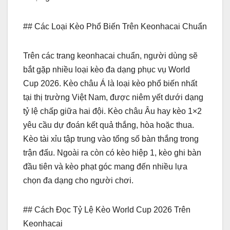
## Các Loại Kèo Phổ Biến Trên Keonhacai Chuẩn
Trên các trang keonhacai chuẩn, người dùng sẽ
bắt gặp nhiều loại kèo đa dạng phục vụ World
Cup 2026. Kèo châu Á là loại kèo phổ biến nhất
tại thị trường Việt Nam, được niêm yết dưới dạng
tỷ lệ chấp giữa hai đội. Kèo châu Âu hay kèo 1×2
yêu cầu dự đoán kết quả thắng, hòa hoặc thua.
Kèo tài xỉu tập trung vào tổng số bàn thắng trong
trận đấu. Ngoài ra còn có kèo hiệp 1, kèo ghi bàn
đầu tiên và kèo phạt góc mang đến nhiều lựa
chọn đa dạng cho người chơi.
## Cách Đọc Tỷ Lệ Kèo World Cup 2026 Trên
Keonhacai