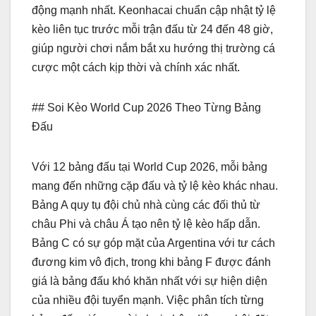
động mạnh nhất. Keonhacai chuẩn cập nhật tỷ lệ
kèo liên tục trước mỗi trận đấu từ 24 đến 48 giờ,
giúp người chơi nắm bắt xu hướng thị trường cá
cược một cách kịp thời và chính xác nhất.
## Soi Kèo World Cup 2026 Theo Từng Bảng
Đấu
Với 12 bảng đấu tại World Cup 2026, mỗi bảng
mang đến những cặp đấu và tỷ lệ kèo khác nhau.
Bảng A quy tụ đội chủ nhà cùng các đối thủ từ
châu Phi và châu Á tạo nên tỷ lệ kèo hấp dẫn.
Bảng C có sự góp mặt của Argentina với tư cách
đương kim vô địch, trong khi bảng F được đánh
giá là bảng đấu khó khăn nhất với sự hiện diện
của nhiều đội tuyển mạnh. Việc phân tích từng