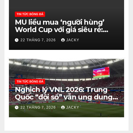
TIN TỨC BÓNG ĐÁ
MU liều mua ‘người hùng’
World Cup với giá siêu rẻ:
Bước đi thông minh hay canh
22 THÁNG 7, 2026
JACKY
bạc?
TIN TỨC BÓNG ĐÁ
Nghịch lý VNL 2026: Trung
Quốc “đội sổ” vẫn ung dung
dự vòng chung kết, Canada
22 THÁNG 7, 2026
JACKY
ôm hận xuống hạng