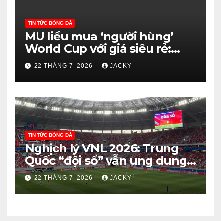
TIN TỨC BÓNG ĐÁ
MU liều mua ‘người hùng’
World Cup với giá siêu rẻ:
Bước đi thông minh hay canh
22 THÁNG 7, 2026
JACKY
bạc?
TIN TỨC BÓNG ĐÁ
Nghịch lý VNL 2026: Trung
Quốc “đội sổ” vẫn ung dung
dự vòng chung kết, Canada
22 THÁNG 7, 2026
JACKY
ôm hận xuống hạng