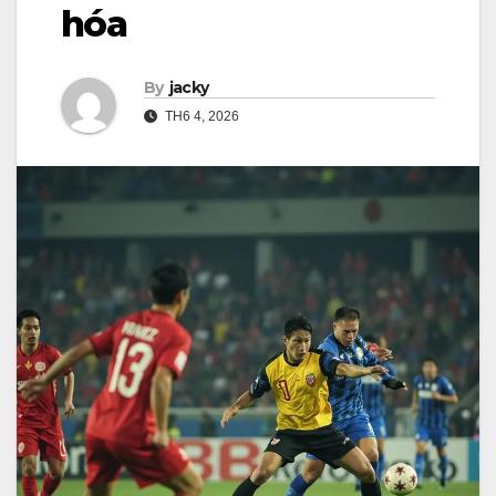
hóa
By
jacky
TH6 4, 2026