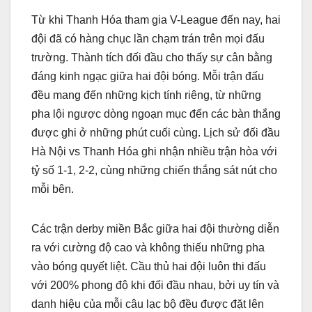
Từ khi Thanh Hóa tham gia V-League đến nay, hai
đội đã có hàng chục lần chạm trán trên mọi đấu
trường. Thành tích đối đầu cho thấy sự cân bằng
đáng kinh ngạc giữa hai đội bóng. Mỗi trận đấu
đều mang đến những kịch tính riêng, từ những
pha lội ngược dòng ngoạn mục đến các bàn thắng
được ghi ở những phút cuối cùng. Lịch sử đối đầu
Hà Nội vs Thanh Hóa ghi nhận nhiều trận hòa với
tỷ số 1-1, 2-2, cùng những chiến thắng sát nút cho
mỗi bên.
Các trận derby miền Bắc giữa hai đội thường diễn
ra với cường độ cao và không thiếu những pha
vào bóng quyết liệt. Cầu thủ hai đội luôn thi đấu
với 200% phong độ khi đối đầu nhau, bởi uy tín và
danh hiệu của mỗi câu lạc bộ đều được đặt lên