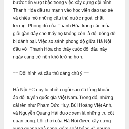
bước tiến vượt bậc trong việc xây dựng đội hình.
Thanh Hóa đầu tư mạnh vào học viện đào tạo trẻ
và chiêu mộ những cầu thủ nước ngoài chất
lượng. Phong độ của Thanh Hóa trong các mùa
giải gần đây cho thấy họ không còn là đội bóng dễ
bị đánh bại. Việc so sánh phong độ giữa Hà Nội
đấu với Thanh Hóa cho thấy cuộc đối đầu này
ngày càng trở nên khó lường hơn.
== Đội hình và cầu thủ đáng chú ý ==
Hà Nội FC quy tụ nhiều ngôi sao đã từng khoác
áo đội tuyển quốc gia Việt Nam. Trong đó, những
cái tên như Phạm Đức Huy, Bùi Hoàng Việt Anh,
và Nguyễn Quang Hải được xem là những trụ cột
quan trọng. Lối chơi của Hà Nội được xây dựng
xung quanh khả năng kiểm soát bóng và những