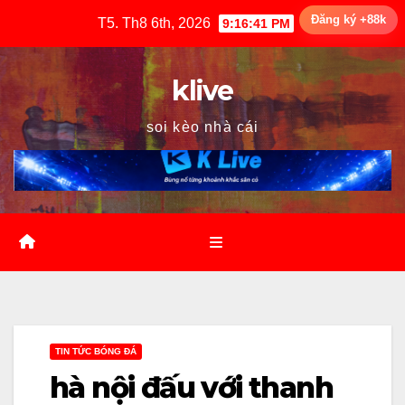
Skip
Đăng ký +88k
T5. Th8 6th, 2026
9:16:42 PM
to
content
klive
soi kèo nhà cái
TIN TỨC BÓNG ĐÁ
hà nội đấu với thanh