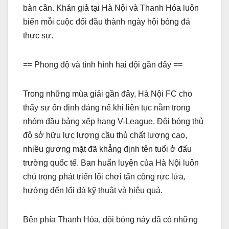
bàn cân. Khán giả tại Hà Nội và Thanh Hóa luôn
biến mỗi cuộc đối đầu thành ngày hội bóng đá
thực sự.
== Phong độ và tình hình hai đội gần đây ==
Trong những mùa giải gần đây, Hà Nội FC cho
thấy sự ổn định đáng nể khi liên tục nằm trong
nhóm đầu bảng xếp hạng V-League. Đội bóng thủ
đô sở hữu lực lượng cầu thủ chất lượng cao,
nhiều gương mặt đã khẳng định tên tuổi ở đấu
trường quốc tế. Ban huấn luyện của Hà Nội luôn
chú trọng phát triển lối chơi tấn công rực lửa,
hướng đến lối đá kỹ thuật và hiệu quả.
Bên phía Thanh Hóa, đội bóng này đã có những