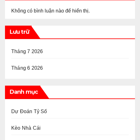
Không có bình luận nào để hiển thị.
Lưu trữ
Tháng 7 2026
Tháng 6 2026
Danh mục
Dự Đoán Tỷ Số
Kèo Nhà Cái