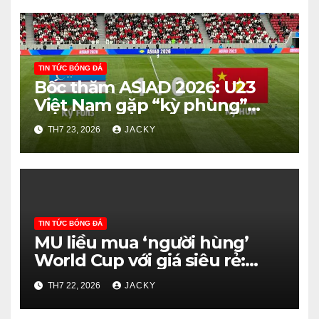
TIN TỨC BÓNG ĐÁ
Bốc thăm ASIAD 2026: U23
Việt Nam gặp “kỳ phùng”
Uzbekistan – Cơ hội vàng cho
TH7 23, 2026
JACKY
tấm huy chương?
TIN TỨC BÓNG ĐÁ
MU liều mua ‘người hùng’
World Cup với giá siêu rẻ:
Bước đi thông minh hay canh
TH7 22, 2026
JACKY
bạc?