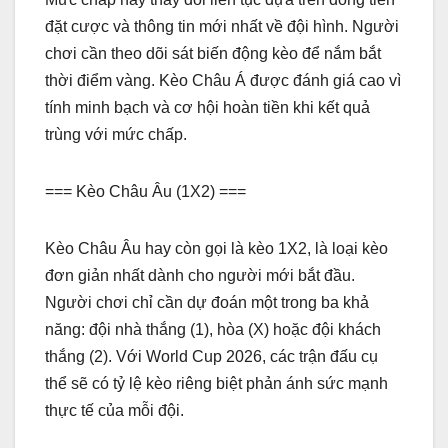
đặt cược và thông tin mới nhất về đội hình. Người
chơi cần theo dõi sát biến động kèo để nắm bắt
thời điểm vàng. Kèo Châu Á được đánh giá cao vì
tính minh bạch và cơ hội hoàn tiền khi kết quả
trùng với mức chấp.
=== Kèo Châu Âu (1X2) ===
Kèo Châu Âu hay còn gọi là kèo 1X2, là loại kèo
đơn giản nhất dành cho người mới bắt đầu.
Người chơi chỉ cần dự đoán một trong ba khả
năng: đội nhà thắng (1), hòa (X) hoặc đội khách
thắng (2). Với World Cup 2026, các trận đấu cụ
thể sẽ có tỷ lệ kèo riêng biệt phản ánh sức mạnh
thực tế của mỗi đội.