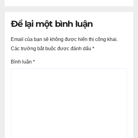
Để lại một bình luận
Email của bạn sẽ không được hiển thị công khai.
Các trường bắt buộc được đánh dấu
*
Bình luận
*