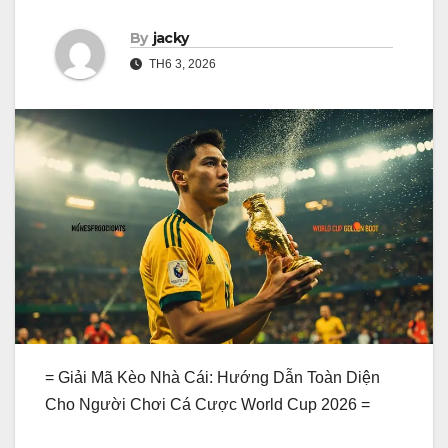
By
jacky
TH6 3, 2026
= Giải Mã Kèo Nhà Cái: Hướng Dẫn Toàn Diện
Cho Người Chơi Cá Cược World Cup 2026 =