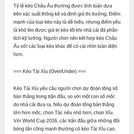
Tỷ lệ kèo Châu Âu thường được tính toán dựa
trên xác suất thống kê và định giá thị trường. Điểm
mạnh của loại kèo này là dễ hiểu, nhưng điểm yếu
là khó tìm được giá trị kèo tốt khi nhà cái đã phân
tích kỹ lưỡng. Người chơi nên kết hợp kèo Châu
Âu với các loại kèo khác để có cái nhìn toàn diện
hơn.
=== Kèo Tài Xỉu (Over/Under) ===
Kèo Tài Xỉu yêu cầu người chơi dự đoán tổng số
bàn thắng trong trận đấu, so với một con số mốc
do nhà cái đưa ra. Nếu dự đoán tổng bàn thắng
lớn hơn mốc, chọn Tài; nếu nhỏ hơn, chọn Xỉu.
Với World Cup 2026, các trận đấu giữa những đội
bóng tấn công mạnh thường có kèo Tài Xỉu cao.