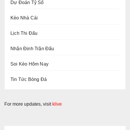
Dự Đoán Tỷ Số
Kèo Nhà Cái
Lịch Thi Đấu
Nhận Định Trận Đấu
Soi Kèo Hôm Nay
Tin Tức Bóng Đá
For more updates, visit
klive