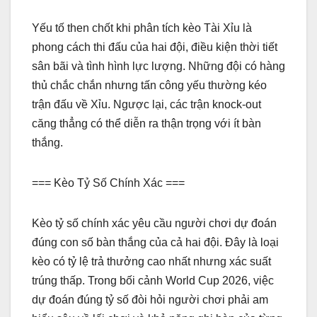
Yếu tố then chốt khi phân tích kèo Tài Xỉu là
phong cách thi đấu của hai đội, điều kiện thời tiết
sân bãi và tình hình lực lượng. Những đội có hàng
thủ chắc chắn nhưng tấn công yếu thường kéo
trận đấu về Xỉu. Ngược lại, các trận knock-out
căng thẳng có thể diễn ra thận trọng với ít bàn
thắng.
=== Kèo Tỷ Số Chính Xác ===
Kèo tỷ số chính xác yêu cầu người chơi dự đoán
đúng con số bàn thắng của cả hai đội. Đây là loại
kèo có tỷ lệ trả thưởng cao nhất nhưng xác suất
trúng thấp. Trong bối cảnh World Cup 2026, việc
dự đoán đúng tỷ số đòi hỏi người chơi phải am