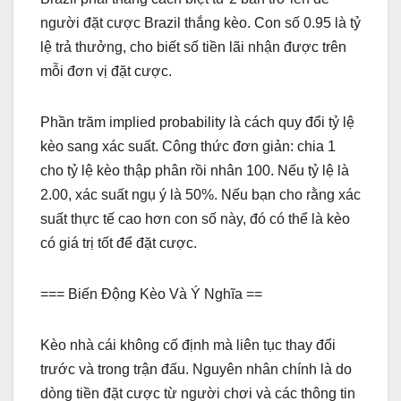
người đặt cược Brazil thắng kèo. Con số 0.95 là tỷ
lệ trả thưởng, cho biết số tiền lãi nhận được trên
mỗi đơn vị đặt cược.
Phần trăm implied probability là cách quy đổi tỷ lệ
kèo sang xác suất. Công thức đơn giản: chia 1
cho tỷ lệ kèo thập phân rồi nhân 100. Nếu tỷ lệ là
2.00, xác suất ngụ ý là 50%. Nếu bạn cho rằng xác
suất thực tế cao hơn con số này, đó có thể là kèo
có giá trị tốt để đặt cược.
=== Biến Động Kèo Và Ý Nghĩa ==
Kèo nhà cái không cố định mà liên tục thay đổi
trước và trong trận đấu. Nguyên nhân chính là do
dòng tiền đặt cược từ người chơi và các thông tin