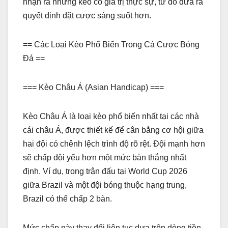
nhận ra những kèo có giá trị thực sự, từ đó đưa ra
quyết định đặt cược sáng suốt hơn.
== Các Loại Kèo Phổ Biến Trong Cá Cược Bóng
Đá ==
=== Kèo Châu Á (Asian Handicap) ===
Kèo Châu Á là loại kèo phổ biến nhất tại các nhà
cái châu Á, được thiết kế để cân bằng cơ hội giữa
hai đội có chênh lệch trình độ rõ rệt. Đội mạnh hơn
sẽ chấp đội yếu hơn một mức bàn thắng nhất
định. Ví dụ, trong trận đấu tại World Cup 2026
giữa Brazil và một đội bóng thuộc hạng trung,
Brazil có thể chấp 2 bàn.
Mức chấp này thay đổi liên tục dựa trên dòng tiền