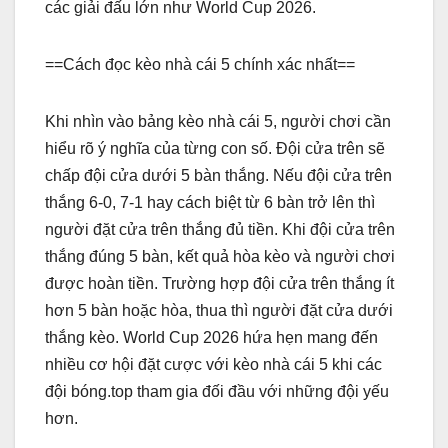
các giải đấu lớn như World Cup 2026.
==Cách đọc kèo nhà cái 5 chính xác nhất==
Khi nhìn vào bảng kèo nhà cái 5, người chơi cần
hiểu rõ ý nghĩa của từng con số. Đội cửa trên sẽ
chấp đội cửa dưới 5 bàn thắng. Nếu đội cửa trên
thắng 6-0, 7-1 hay cách biệt từ 6 bàn trở lên thì
người đặt cửa trên thắng đủ tiền. Khi đội cửa trên
thắng đúng 5 bàn, kết quả hòa kèo và người chơi
được hoàn tiền. Trường hợp đội cửa trên thắng ít
hơn 5 bàn hoặc hòa, thua thì người đặt cửa dưới
thắng kèo. World Cup 2026 hứa hẹn mang đến
nhiều cơ hội đặt cược với kèo nhà cái 5 khi các
đội bóng.top tham gia đối đầu với những đội yếu
hơn.