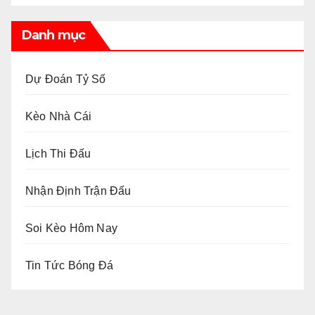
Danh mục
Dự Đoán Tỷ Số
Kèo Nhà Cái
Lịch Thi Đấu
Nhận Định Trận Đấu
Soi Kèo Hôm Nay
Tin Tức Bóng Đá