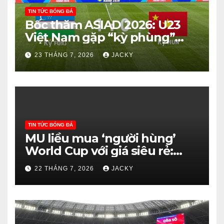
TIN TỨC BÓNG ĐÁ
Bốc thăm ASIAD 2026: U23
Việt Nam gặp “kỳ phùng”
Uzbekistan – Cơ hội vàng cho
23 THÁNG 7, 2026
JACKY
tấm huy chương?
TIN TỨC BÓNG ĐÁ
MU liều mua ‘người hùng’
World Cup với giá siêu rẻ:
Bước đi thông minh hay canh
22 THÁNG 7, 2026
JACKY
bạc?