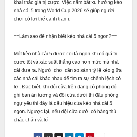
khai thác giá trị cược. Việc nắm bắt xu hướng kèo
nhà cái 5 trong World Cup 2026 sẽ giúp người
chơi có lợi thế cạnh tranh.
==Làm sao để nhận biết kèo nhà cái 5 ngon?==
Một kèo nhà cái 5 được coi là ngon khi có giá trị
cược tốt và xác suất thắng cao hơn mức mà nhà
cái đưa ra. Người chơi cần so sánh tỷ lệ kèo giữa
các nhà cái khác nhau để tìm ra sự chênh lệch có
lợi. Đặc biệt, khi đội cửa trên đang có phong độ
ghi bàn ấn tượng và đội cửa dưới thi đấu phòng
ngự yếu thì đây là dấu hiệu của kèo nhà cái 5
ngon. Ngược lại, nếu đội cửa dưới có hàng thủ
chắc chắn và lố