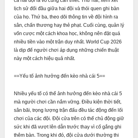
cả hai đội là vô cùng cần thiết. Thứ hai, xem xét
lịch sử đối đầu giữa hai đội và thói quen ghi bàn
của họ. Thứ ba, theo dõi thông tin về đội hình ra
sân, chấn thương hay thẻ phạt. Cuối cùng, quản lý
vốn cược một cách khoa học, không nên đặt quá
nhiều tiền vào một trận duy nhất. World Cup 2026
là dịp để người chơi áp dụng những chiến thuật
này một cách hiệu quả nhất.
==Yếu tố ảnh hưởng đến kèo nhà cái 5==
Nhiều yếu tố có thể ảnh hưởng đến kèo nhà cái 5
mà người chơi cần nắm vững. Điều kiện thời tiết,
sân bãi, trọng lượng trận đấu đều tác động đến lối
chơi của các đội. Đội cửa trên có thể chủ động giữ
sức khi đã vượt lên dẫn trước thay vì cố gắng ghi
thêm bàn. Trong khi đó, đội cửa dưới thường thi