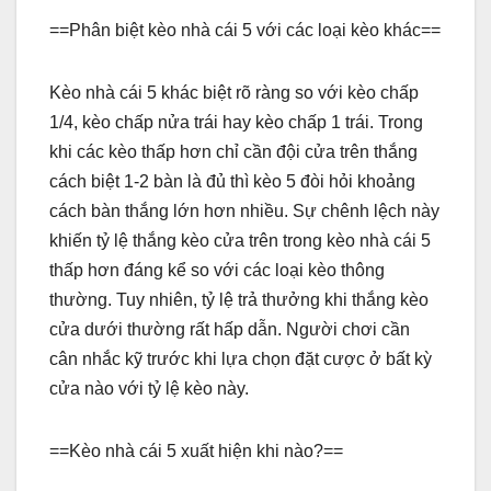
==Phân biệt kèo nhà cái 5 với các loại kèo khác==
Kèo nhà cái 5 khác biệt rõ ràng so với kèo chấp
1/4, kèo chấp nửa trái hay kèo chấp 1 trái. Trong
khi các kèo thấp hơn chỉ cần đội cửa trên thắng
cách biệt 1-2 bàn là đủ thì kèo 5 đòi hỏi khoảng
cách bàn thắng lớn hơn nhiều. Sự chênh lệch này
khiến tỷ lệ thắng kèo cửa trên trong kèo nhà cái 5
thấp hơn đáng kể so với các loại kèo thông
thường. Tuy nhiên, tỷ lệ trả thưởng khi thắng kèo
cửa dưới thường rất hấp dẫn. Người chơi cần
cân nhắc kỹ trước khi lựa chọn đặt cược ở bất kỳ
cửa nào với tỷ lệ kèo này.
==Kèo nhà cái 5 xuất hiện khi nào?==