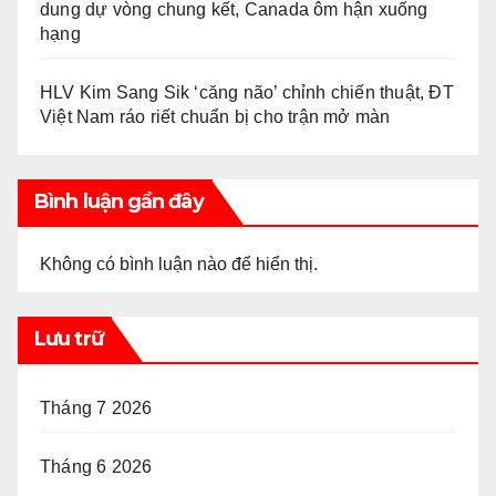
dung dự vòng chung kết, Canada ôm hận xuống
hạng
HLV Kim Sang Sik ‘căng não’ chỉnh chiến thuật, ĐT
Việt Nam ráo riết chuẩn bị cho trận mở màn
Bình luận gần đây
Không có bình luận nào để hiển thị.
Lưu trữ
Tháng 7 2026
Tháng 6 2026