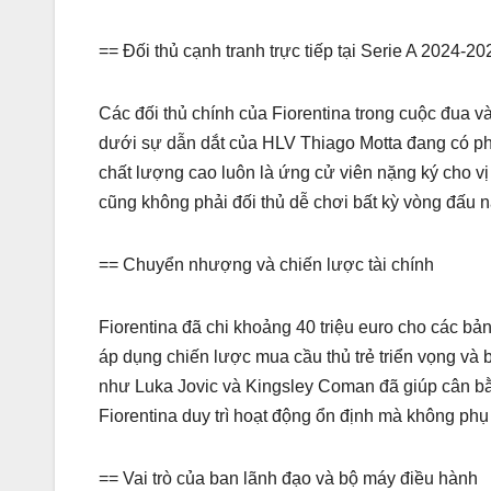
== Đối thủ cạnh tranh trực tiếp tại Serie A 2024-20
Các đối thủ chính của Fiorentina trong cuộc đua 
dưới sự dẫn dắt của HLV Thiago Motta đang có p
chất lượng cao luôn là ứng cử viên nặng ký cho vị
cũng không phải đối thủ dễ chơi bất kỳ vòng đấu n
== Chuyển nhượng và chiến lược tài chính
Fiorentina đã chi khoảng 40 triệu euro cho các 
áp dụng chiến lược mua cầu thủ trẻ triển vọng và b
như Luka Jovic và Kingsley Coman đã giúp cân bằ
Fiorentina duy trì hoạt động ổn định mà không phụ
== Vai trò của ban lãnh đạo và bộ máy điều hành