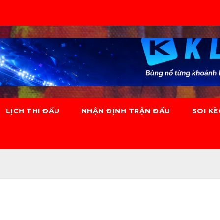
LỊCH THI ĐẤU
NHẬN ĐỊNH TRẬN ĐẤU
SOI K