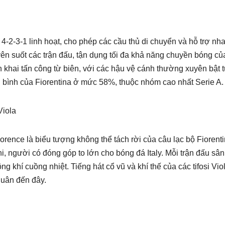
4-2-3-1 linh hoạt, cho phép các cầu thủ di chuyển và hỗ trợ nh
yên suốt các trận đấu, tận dụng tối đa khả năng chuyền bóng củ
ển khai tấn công từ biên, với các hậu vệ cánh thường xuyên bật
 bình của Fiorentina ở mức 58%, thuộc nhóm cao nhất Serie A.
Viola
rence là biểu tượng không thể tách rời của câu lạc bộ Fiorenti
i, người có đóng góp to lớn cho bóng đá Italy. Mỗi trận đấu sân
khí cuồng nhiệt. Tiếng hát cổ vũ và khí thế của các tifosi Vio
quân đến đây.