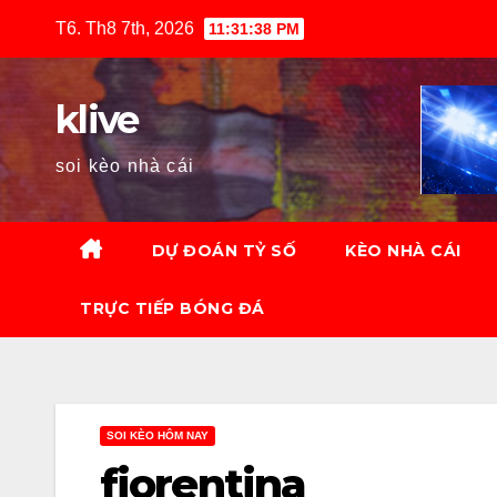
Skip
T6. Th8 7th, 2026
11:31:39 PM
to
content
klive
soi kèo nhà cái
DỰ ĐOÁN TỶ SỐ
KÈO NHÀ CÁI
TRỰC TIẾP BÓNG ĐÁ
SOI KÈO HÔM NAY
fiorentina