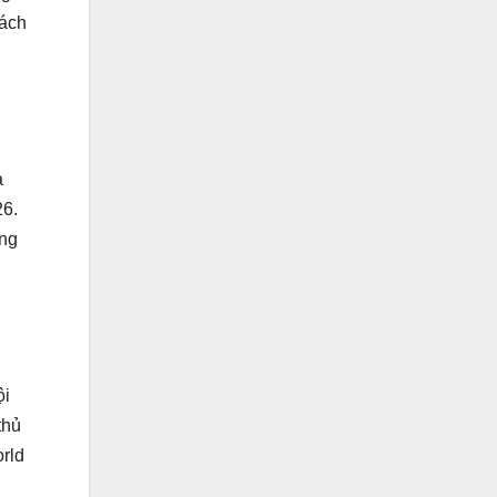
sách
à
26.
ững
ội
thủ
orld