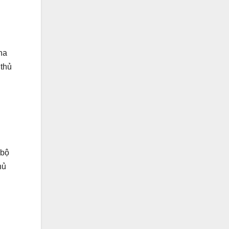
na
thủ
n
 bộ
hủ