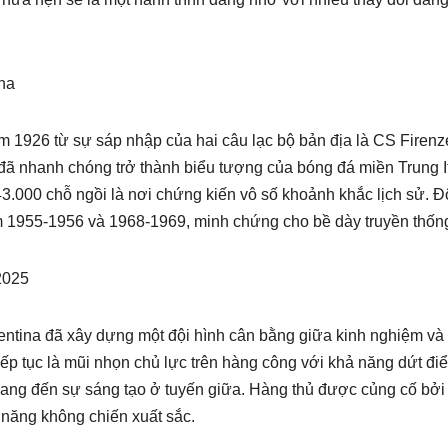
ina
m 1926 từ sự sáp nhập của hai câu lạc bộ bản địa là CS Firenz
đã nhanh chóng trở thành biểu tượng của bóng đá miền Trung It
.000 chỗ ngồi là nơi chứng kiến vô số khoảnh khắc lịch sử. Đ
m 1955-1956 và 1968-1969, minh chứng cho bề dày truyền thốn
2025
entina đã xây dựng một đội hình cân bằng giữa kinh nghiệm và
tiếp tục là mũi nhọn chủ lực trên hàng công với khả năng dứt đi
mang đến sự sáng tạo ở tuyến giữa. Hàng thủ được củng cố bởi 
 năng không chiến xuất sắc.