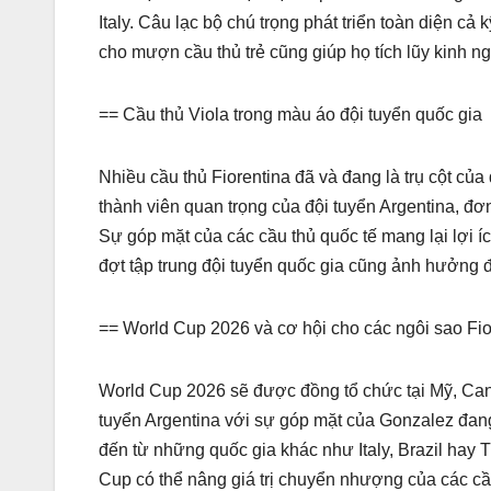
Italy. Câu lạc bộ chú trọng phát triển toàn diện c
cho mượn cầu thủ trẻ cũng giúp họ tích lũy kinh ng
== Cầu thủ Viola trong màu áo đội tuyển quốc gia
Nhiều cầu thủ Fiorentina đã và đang là trụ cột của
thành viên quan trọng của đội tuyển Argentina, 
Sự góp mặt của các cầu thủ quốc tế mang lại lợi 
đợt tập trung đội tuyển quốc gia cũng ảnh hưởng 
== World Cup 2026 và cơ hội cho các ngôi sao Fio
World Cup 2026 sẽ được đồng tổ chức tại Mỹ, Cana
tuyển Argentina với sự góp mặt của Gonzalez đang
đến từ những quốc gia khác như Italy, Brazil hay 
Cup có thể nâng giá trị chuyển nhượng của các cầu