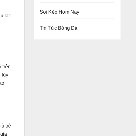
Soi Kèo Hôm Nay
âu lạc
Tin Tức Bóng Đá
 trên
 lũy
ao
hủ trẻ
 gia