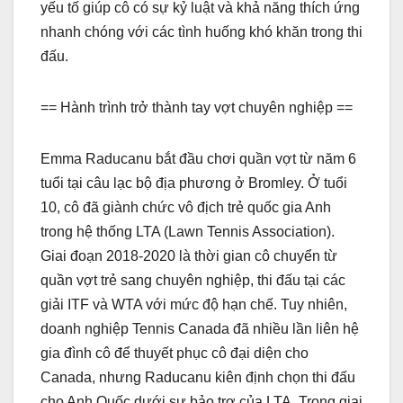
yếu tố giúp cô có sự kỷ luật và khả năng thích ứng
nhanh chóng với các tình huống khó khăn trong thi
đấu.
== Hành trình trở thành tay vợt chuyên nghiệp ==
Emma Raducanu bắt đầu chơi quần vợt từ năm 6
tuổi tại câu lạc bộ địa phương ở Bromley. Ở tuổi
10, cô đã giành chức vô địch trẻ quốc gia Anh
trong hệ thống LTA (Lawn Tennis Association).
Giai đoạn 2018-2020 là thời gian cô chuyển từ
quần vợt trẻ sang chuyên nghiệp, thi đấu tại các
giải ITF và WTA với mức độ hạn chế. Tuy nhiên,
doanh nghiệp Tennis Canada đã nhiều lần liên hệ
gia đình cô để thuyết phục cô đại diện cho
Canada, nhưng Raducanu kiên định chọn thi đấu
cho Anh Quốc dưới sự bảo trợ của LTA. Trong giai