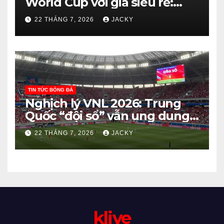
World Cup với giá siêu rẻ:
Bước đi thông minh hay canh
22 THÁNG 7, 2026
JACKY
bạc?
TIN TỨC BÓNG ĐÁ
Nghịch lý VNL 2026: Trung
Quốc “đội sổ” vẫn ung dung
dự vòng chung kết, Canada
22 THÁNG 7, 2026
JACKY
ôm hận xuống hạng
klive