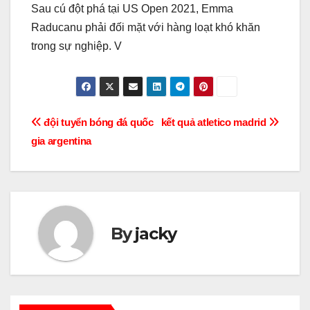
Sau cú đột phá tại US Open 2021, Emma
Raducanu phải đối mặt với hàng loạt khó khăn
trong sự nghiệp. V
Điều
đội tuyển bóng đá quốc
kết quả atletico madrid
gia argentina
hướng
bài
viết
By
jacky