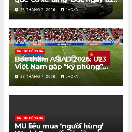
vòng knock-out
23 THÁNG 7, 2026
JACKY
TIN TỨC BÓNG ĐÁ
Bốc thăm ASIAD 2026: U23
Việt Nam gặp “kỳ phùng”
Uzbekistan – Cơ hội vàng cho
23 THÁNG 7, 2026
JACKY
tấm huy chương?
TIN TỨC BÓNG ĐÁ
MU liều mua ‘người hùng’