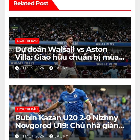
Related Post
LỊCH THI ĐẤU
Dự đoán Walsall vs Aston
Villa: Giao hữu chuẩn bị mùa
giải 2026
TH7 19, 2026
JACKY
LỊCH THI ĐẤU
Rubin Kazan U20 2-0 Nizhny
Novgorod U19: Chủ nhà giành
chiến thắng quan trọng
TH7 17, 2026
JACKY