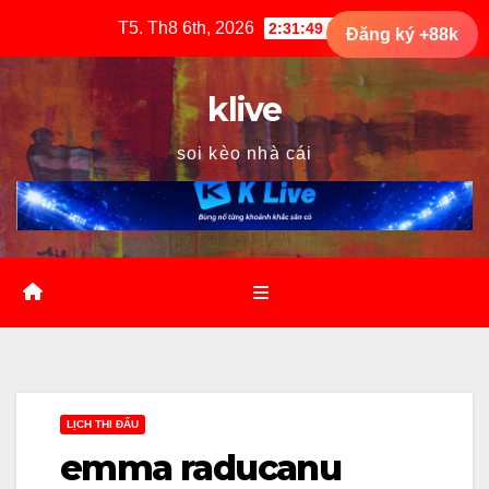
Skip
T5. Th8 6th, 2026
2:31:50 PM
Đăng ký +88k
to
content
klive
soi kèo nhà cái
LỊCH THI ĐẤU
emma raducanu