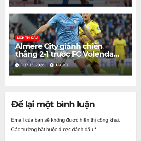
LỊCH THI ĐẤU
Almere City giành chiến
thắng 2-1 trước FC Volendam
trong trận giao hữu hôm nay
TH7 15, 2026
JACKY
Để lại một bình luận
Email của bạn sẽ không được hiển thị công khai.
Các trường bắt buộc được đánh dấu
*