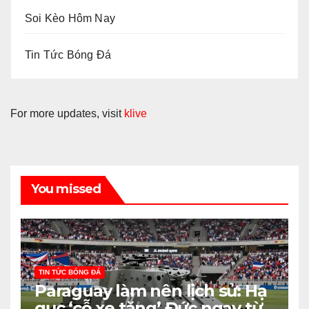
Soi Kèo Hôm Nay
Tin Tức Bóng Đá
For more updates, visit
klive
You missed
TIN TỨC BÓNG ĐÁ
Paraguay làm nên lịch sử: Hạ
gục ‘cỗ xe tăng’ Đức ngay từ