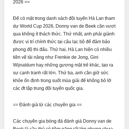
2026 ==
Để có mặt trong danh sách đội tuyển Hà Lan tham
dự World Cup 2026, Donny van de Beek cần vượt
qua không ít thách thức. Thứ nhất, anh phải giành
được vị trí chính thức tại câu lạc bộ để đảm bảo
phong độ thi đấu. Thứ hai, Hà Lan hiện có nhiều
tiền vệ tài năng như Frenkie de Jong, Gini
Wijnaldum hay những gương mặt trẻ khác, tạo ra
sự cạnh tranh rất lớn. Thứ ba, anh cần giữ sức
khỏe ổn định trong suốt mùa giải để không bỏ lỡ
các đt tập trung đội tuyển quốc gia.
== Đánh giá từ các chuyên gia ==
Các chuyên gia bóng đá đánh giá Donny van de
Beek là cầu thủ có tiềm năng rất lớn nhưng chưa