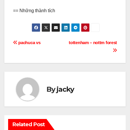
== Những thành tích
Điều
pachuca vs
tottenham – nottm forest
hướng
bài
viết
By
jacky
Related Post