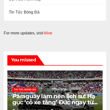
Tin Tức Bóng Đá
For more updates, visit
klive
You missed
TIN TỨC BÓNG ĐÁ
Paraguay làm nên lịch sử: Hạ
gục ‘cỗ xe tăng’ Đức ngay từ
vòng knock-out