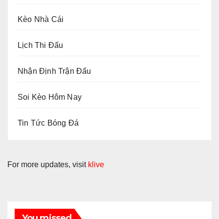
Kèo Nhà Cái
Lịch Thi Đấu
Nhận Định Trận Đấu
Soi Kèo Hôm Nay
Tin Tức Bóng Đá
For more updates, visit
klive
You missed