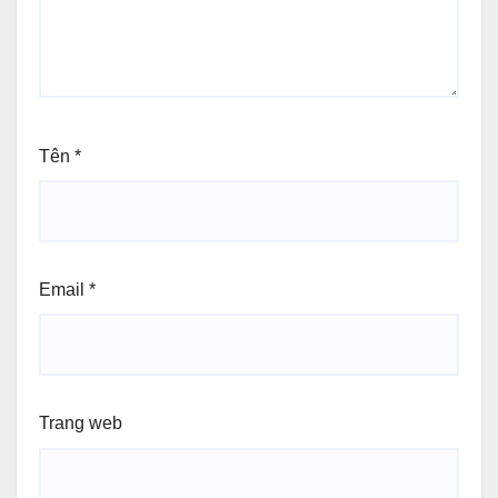
Tên
*
Email
*
Trang web