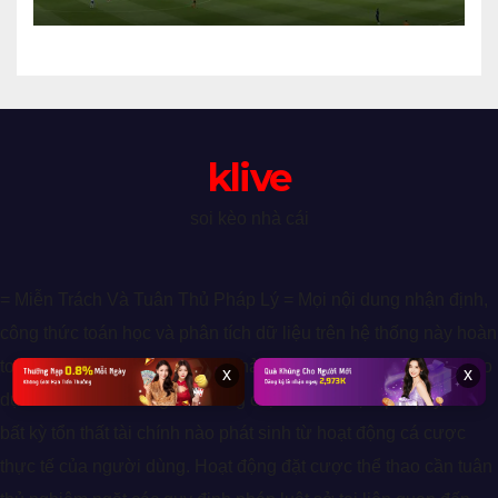
ôm hận xuống hạng
klive
soi kèo nhà cái
= Miễn Trách Và Tuân Thủ Pháp Lý = Mọi nội dung nhận định,
công thức toán học và phân tích dữ liệu trên hệ thống này hoàn
toàn chỉ mang tính chất tham khảo cho mục đích giải trí và giáo
x
x
dục kiến thức. Chúng tôi không chịu trách nhiệm pháp lý cho
bất kỳ tổn thất tài chính nào phát sinh từ hoạt động cá cược
thực tế của người dùng. Hoạt động đặt cược thể thao cần tuân