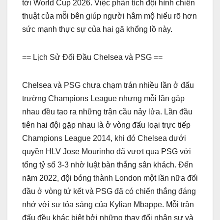
tới World Cup 2026. Việc phân tích đội hình chiến
thuật của mỗi bên giúp người hâm mộ hiểu rõ hơn
sức mạnh thực sự của hai gã khổng lồ này.
== Lịch Sử Đối Đầu Chelsea và PSG ==
Chelsea và PSG chưa chạm trán nhiều lần ở đấu
trường Champions League nhưng mỗi lần gặp
nhau đều tạo ra những trận cầu nảy lửa. Lần đầu
tiên hai đội gặp nhau là ở vòng đấu loại trực tiếp
Champions League 2014, khi đó Chelsea dưới
quyền HLV Jose Mourinho đã vượt qua PSG với
tổng tỷ số 3-3 nhờ luật bàn thắng sân khách. Đến
năm 2022, đội bóng thành London một lần nữa đối
đầu ở vòng tứ kết và PSG đã có chiến thắng đáng
nhớ với sự tỏa sáng của Kylian Mbappe. Mỗi trận
đấu đều khác biệt bởi những thay đổi nhân sự và