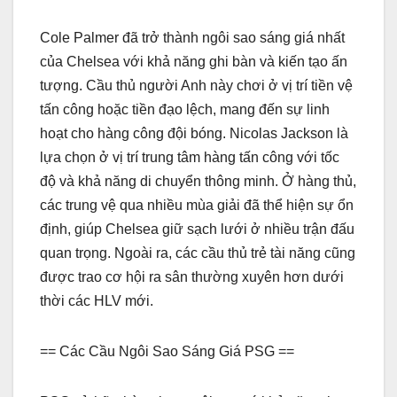
Cole Palmer đã trở thành ngôi sao sáng giá nhất
của Chelsea với khả năng ghi bàn và kiến tạo ấn
tượng. Cầu thủ người Anh này chơi ở vị trí tiền vệ
tấn công hoặc tiền đạo lệch, mang đến sự linh
hoạt cho hàng công đội bóng. Nicolas Jackson là
lựa chọn ở vị trí trung tâm hàng tấn công với tốc
độ và khả năng di chuyển thông minh. Ở hàng thủ,
các trung vệ qua nhiều mùa giải đã thể hiện sự ổn
định, giúp Chelsea giữ sạch lưới ở nhiều trận đấu
quan trọng. Ngoài ra, các cầu thủ trẻ tài năng cũng
được trao cơ hội ra sân thường xuyên hơn dưới
thời các HLV mới.
== Các Cầu Ngôi Sao Sáng Giá PSG ==