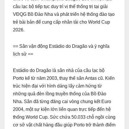
câu lạc bộ tiếp tục duy trì vị thế thống trị tại giải
VĐQG Bồ Đào Nha và phát triển hệ thống đào tạo
trẻ bài bản để cung cấp nhân tài cho World Cup
2026.
== Sân vận động Estádio do Dragão và ý nghĩa
lịch sử ==
Estádio do Dragão là sân nhà của câu lạc bộ
Porto kể từ năm 2003, thay thế sân Antas cũ. Kiến
trúc hiện đại với hình dáng lấy cảm hứng từ
những quả đèn lồng truyền thống của Bồ Đào
Nha. Sân đã từng đăng cai vòng chung kết Euro
2004, một sự kiện lớn liên quan trực tiếp đến hệ
thống World Cup. Sức chứa 50.033 chỗ ngồi cùng
cơ sở vật chất hàng đầu giúp Porto trở thành điểm