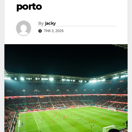
porto
By
jacky
TH6 3, 2026