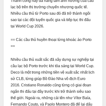
Thành công này đã nâng tầm ảnh hưởng của câu
lạc bộ trên thị trường chuyển nhượng quốc tế.
Nhiều cầu thủ từ Porto sau đó đã trở thành ngôi
sao tại các đội tuyển quốc gia và tiếp tục thi đấu
tại World Cup 2026.
== Các cầu thủ huyền thoại từng khoác áo Porto
==
Nhiều cầu thủ xuất sắc đã xây dựng sự nghiệp tại
câu lạc bộ Porto trước khi tỏa sáng tại World Cup.
Deco là một trong những tiền vệ xuất sắc nhất lịch
sử CLB, từng giúp Bồ Đào Nha vô địch Euro
2016. Cristiano Ronaldo cũng từng có giai đoạn
ngắn thi đấu tại đây trước khi trở thành siêu sao
thế giới. Ngoài ra, những cái tên như Vítor Baía,
Fernando Couto, và Paolo Montero đã để lại dấu