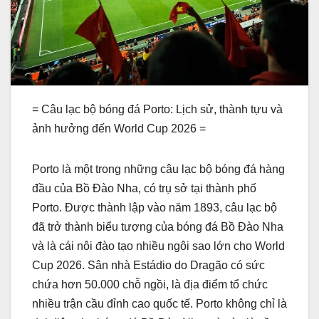
= Câu lạc bộ bóng đá Porto: Lịch sử, thành tựu và
ảnh hưởng đến World Cup 2026 =
Porto là một trong những câu lạc bộ bóng đá hàng
đầu của Bồ Đào Nha, có trụ sở tại thành phố
Porto. Được thành lập vào năm 1893, câu lạc bộ
đã trở thành biểu tượng của bóng đá Bồ Đào Nha
và là cái nôi đào tạo nhiều ngôi sao lớn cho World
Cup 2026. Sân nhà Estádio do Dragão có sức
chứa hơn 50.000 chỗ ngồi, là địa điểm tổ chức
nhiều trận cầu đỉnh cao quốc tế. Porto không chỉ là