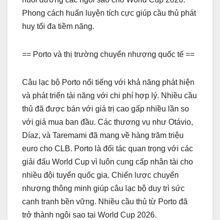
Phong cách huấn luyện tích cực giúp cầu thủ phát
huy tối đa tiềm năng.
== Porto và thị trường chuyển nhượng quốc tế ==
Câu lạc bộ Porto nổi tiếng với khả năng phát hiện
và phát triển tài năng với chi phí hợp lý. Nhiều cầu
thủ đã được bán với giá trị cao gấp nhiều lần so
với giá mua ban đầu. Các thương vụ như Otávio,
Díaz, và Taremami đã mang về hàng trăm triệu
euro cho CLB. Porto là đối tác quan trọng với các
giải đấu World Cup vì luôn cung cấp nhân tài cho
nhiều đội tuyển quốc gia. Chiến lược chuyển
nhượng thông minh giúp câu lạc bộ duy trì sức
cạnh tranh bền vững. Nhiều cầu thủ từ Porto đã
trở thành ngôi sao tại World Cup 2026.