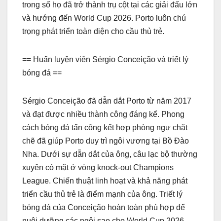
trong số họ đã trở thành trụ cột tại các giải đấu lớn
và hướng đến World Cup 2026. Porto luôn chú
trọng phát triển toàn diện cho cầu thủ trẻ.
== Huấn luyện viên Sérgio Conceição và triết lý
bóng đá ==
Sérgio Conceição đã dẫn dắt Porto từ năm 2017
và đạt được nhiều thành công đáng kể. Phong
cách bóng đá tấn công kết hợp phòng ngự chặt
chẽ đã giúp Porto duy trì ngôi vương tại Bồ Đào
Nha. Dưới sự dẫn dắt của ông, câu lạc bộ thường
xuyên có mặt ở vòng knock-out Champions
League. Chiến thuật linh hoạt và khả năng phát
triển cầu thủ trẻ là điểm mạnh của ông. Triết lý
bóng đá của Conceição hoàn toàn phù hợp để
nuôi dưỡng các ngôi sao cho World Cup 2026.