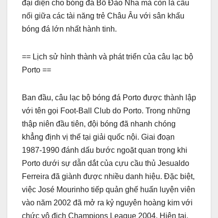
đại diện cho bóng đá Bồ Đào Nha mà còn là cầu
nối giữa các tài năng trẻ Châu Âu với sân khấu
bóng đá lớn nhất hành tinh.
== Lịch sử hình thành và phát triển của câu lạc bộ
Porto ==
Ban đầu, câu lạc bộ bóng đá Porto được thành lập
với tên gọi Foot-Ball Club do Porto. Trong những
thập niên đầu tiên, đội bóng đã nhanh chóng
khẳng định vị thế tại giải quốc nội. Giai đoạn
1987-1990 đánh dấu bước ngoặt quan trọng khi
Porto dưới sự dẫn dắt của cựu cầu thủ Jesualdo
Ferreira đã giành được nhiều danh hiệu. Đặc biệt,
việc José Mourinho tiếp quản ghế huấn luyện viên
vào năm 2002 đã mở ra kỷ nguyên hoàng kim với
chức vô địch Champions League 2004. Hiện tại,