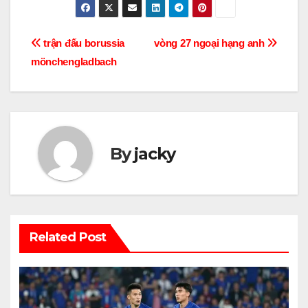
Điều
trận đấu borussia
vòng 27 ngoại hạng anh
mönchengladbach
hướng
bài
viết
By
jacky
Related Post