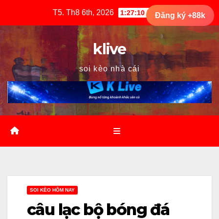
Skip
T5. Th8 6th, 2026
1:27:11 PM
Đăng ký +88k
to
content
klive
soi kèo nhà cái
SOI KÈO HÔM NAY
câu lạc bộ bóng đá