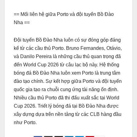
== Mối liên hệ giữa Porto và đội tuyển Bồ Đào
Nha ==
Đội tuyển Bồ Đào Nha luôn có sự đóng góp đáng
kể từ các cầu thủ Porto. Bruno Fernandes, Otávio,
và Danilo Pereira là những cầu thủ quan trọng đã
đến World Cup 2026 từ câu lạc bộ này. Hệ thống
bóng đá Bồ Đào Nha luôn xem Porto là trung tâm
đào tạo chính. Sự kết hợp giữa Porto và đội tuyển
quốc gia tạo ra chuỗi cung ứng tài năng ổn định.
Nhiều cầu thủ Porto đã thi đấu xuất sắc tại World
Cup 2026. Triết lý bóng đá tại Bồ Đào Nha được
xây dựng dựa trên nền tảng từ các CLB hàng đầu
như Porto.