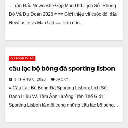
= Trận Đấu Newcastle Gặp Man Utd: Lịch Sử, Phong
Độ Và Dự Đoán 2026 = == Giới thiệu về cuộc đối đầu
Newcastle vs Man Utd == Trận đấu…
DỰ ĐOÁN TỶ SỐ
câu lạc bộ bóng đá sporting lisbon
3 THÁNG 6, 2026
JACKY
= Câu Lạc Bộ Bóng Đá Sporting Lisbon: Lịch Sử,
Danh Hiệu Và Tầm Ảnh Hưởng Trên Thế Giới =
Sporting Lisbon là một trong những câu lạc bộ bóng…