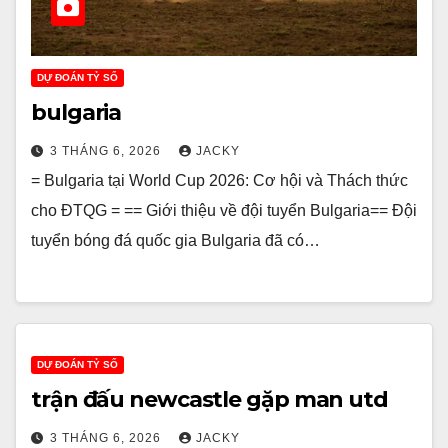
DỰ ĐOÁN TỶ SỐ
bulgaria
3 THÁNG 6, 2026
JACKY
= Bulgaria tại World Cup 2026: Cơ hội và Thách thức
cho ĐTQG = == Giới thiệu về đội tuyển Bulgaria== Đội
tuyển bóng đá quốc gia Bulgaria đã có…
DỰ ĐOÁN TỶ SỐ
trận đấu newcastle gặp man utd
3 THÁNG 6, 2026
JACKY