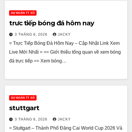
DỰ ĐOÁN TỶ SỐ
trưc tiếp bóng đá hôm nay
3 THÁNG 6, 2026
JACKY
= Trực Tiếp Bóng Đá Hôm Nay – Cập Nhật Link Xem
Live Mới Nhất = == Giới thiệu tổng quan về xem bóng
đá trực tiếp == Xem bóng…
DỰ ĐOÁN TỶ SỐ
stuttgart
3 THÁNG 6, 2026
JACKY
= Stuttgart – Thành Phố Đăng Cai World Cup 2026 Và