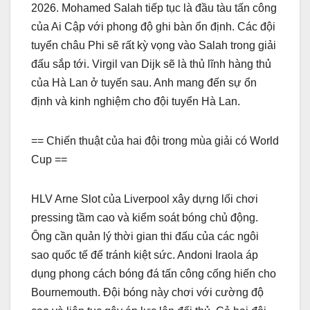
2026. Mohamed Salah tiếp tục là đầu tàu tấn công
của Ai Cập với phong độ ghi bàn ổn định. Các đội
tuyển châu Phi sẽ rất kỳ vọng vào Salah trong giải
đấu sắp tới. Virgil van Dijk sẽ là thủ lĩnh hàng thủ
của Hà Lan ở tuyến sau. Anh mang đến sự ổn
định và kinh nghiệm cho đội tuyển Hà Lan.
== Chiến thuật của hai đội trong mùa giải có World
Cup ==
HLV Arne Slot của Liverpool xây dựng lối chơi
pressing tầm cao và kiểm soát bóng chủ động.
Ông cần quản lý thời gian thi đấu của các ngôi
sao quốc tế để tránh kiệt sức. Andoni Iraola áp
dụng phong cách bóng đá tấn công cống hiến cho
Bournemouth. Đội bóng này chơi với cường độ