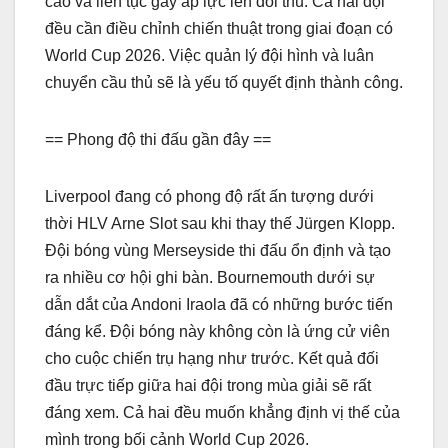
cao và liên tục gây áp lực lên đối thủ. Cả hai đội
đều cần điều chỉnh chiến thuật trong giai đoạn có
World Cup 2026. Việc quản lý đội hình và luân
chuyển cầu thủ sẽ là yếu tố quyết định thành công.
== Phong độ thi đấu gần đây ==
Liverpool đang có phong độ rất ấn tượng dưới
thời HLV Arne Slot sau khi thay thế Jürgen Klopp.
Đội bóng vùng Merseyside thi đấu ổn định và tạo
ra nhiều cơ hội ghi bàn. Bournemouth dưới sự
dẫn dắt của Andoni Iraola đã có những bước tiến
đáng kể. Đội bóng này không còn là ứng cử viên
cho cuộc chiến trụ hạng như trước. Kết quả đối
đầu trực tiếp giữa hai đội trong mùa giải sẽ rất
đáng xem. Cả hai đều muốn khẳng định vị thế của
mình trong bối cảnh World Cup 2026.