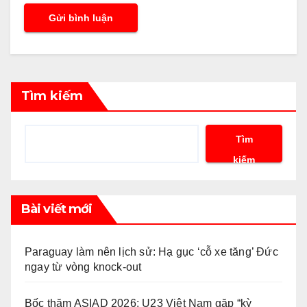
Tìm kiếm
Tìm
kiếm
Bài viết mới
Paraguay làm nên lịch sử: Hạ gục ‘cỗ xe tăng’ Đức
ngay từ vòng knock-out
Bốc thăm ASIAD 2026: U23 Việt Nam gặp “kỳ