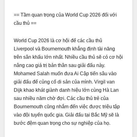
== Tầm quan trọng của World Cup 2026 đối với
cầu thủ ==
World Cup 2026 là cơ hội để các cầu thủ
Liverpool và Bournemouth khẳng định tài năng
trên sân khấu lớn nhất. Nhiều cầu thủ sẽ có cơ hội
nâng cao giá trị bản thân sau giải đấu này.
Mohamed Salah muốn đưa Ai Cập tiến sâu vào
giải đấu để củng cố di sản của mình. Virgil van
Dijk khao khát giành danh hiệu lớn cùng Hà Lan
sau nhiều năm chờ đợi. Các cầu thủ trẻ của
Bournemouth cũng nhắm đến việc được triệu tập
vào đội tuyển quốc gia. Giải đấu tại Bắc Mỹ sẽ là
bước đệm quan trọng cho sự nghiệp của họ.