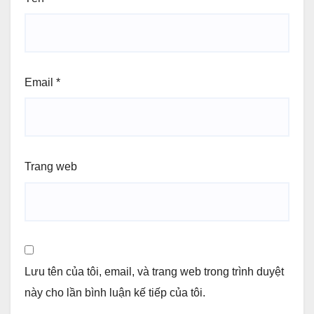
Email
*
Trang web
Lưu tên của tôi, email, và trang web trong trình duyệt
này cho lần bình luận kế tiếp của tôi.