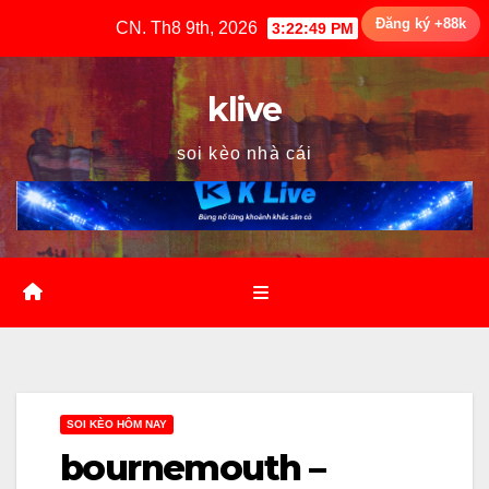
Skip
Đăng ký +88k
CN. Th8 9th, 2026
3:22:50 PM
to
content
klive
soi kèo nhà cái
SOI KÈO HÔM NAY
bournemouth –