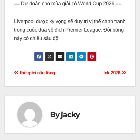
== Dự đoán cho mùa giải có World Cup 2026 ==
Liverpool được kỳ vọng sẽ duy trì vị thế cạnh tranh
trong cuộc đua vô địch Premier League. Đội bóng
này có chiều sâu độ
Điều
thế giới cầu lông
lck 2026
hướng
bài
viết
By
jacky