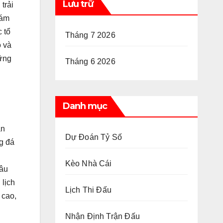
Lưu trữ
trải
Tám
 tổ
Tháng 7 2026
o và
hững
Tháng 6 2026
Danh mục
ần
Dự Đoán Tỷ Số
ng đá
Kèo Nhà Cái
hâu
 lịch
Lịch Thi Đấu
 cao,
Nhận Định Trận Đấu