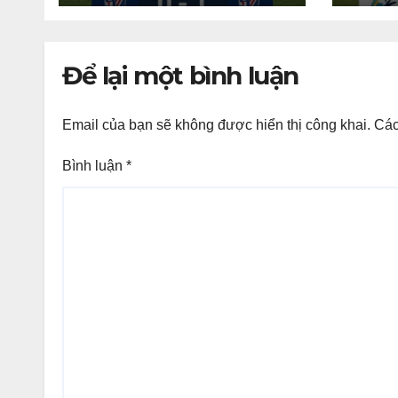
Cup Trung Quốc
Pro
Để lại một bình luận
Email của bạn sẽ không được hiển thị công khai.
Các
Bình luận
*