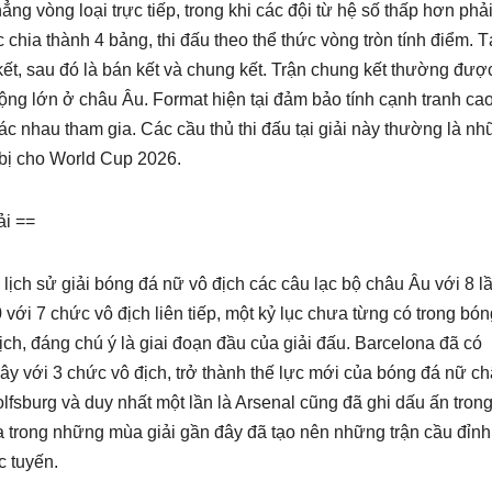
g vòng loại trực tiếp, trong khi các đội từ hệ số thấp hơn phải 
hia thành 4 bảng, thi đấu theo thể thức vòng tròn tính điểm. 
kết, sau đó là bán kết và chung kết. Trận chung kết thường được
ộng lớn ở châu Âu. Format hiện tại đảm bảo tính cạnh tranh ca
ác nhau tham gia. Các cầu thủ thi đấu tại giải này thường là n
 bị cho World Cup 2026.
ải ==
lịch sử giải bóng đá nữ vô địch các câu lạc bộ châu Âu với 8 l
với 7 chức vô địch liên tiếp, một kỷ lục chưa từng có trong bó
ịch, đáng chú ý là giai đoạn đầu của giải đấu. Barcelona đã có
y với 3 chức vô địch, trở thành thế lực mới của bóng đá nữ c
sburg và duy nhất một lần là Arsenal cũng đã ghi dấu ấn trong
a trong những mùa giải gần đây đã tạo nên những trận cầu đỉnh
c tuyến.