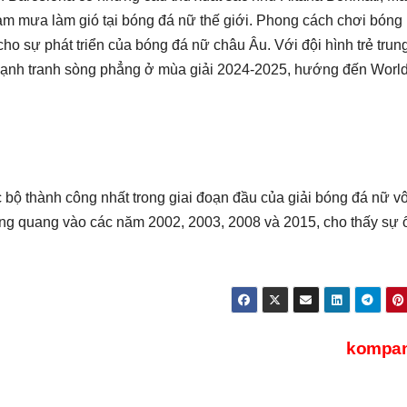
àm mưa làm gió tại bóng đá nữ thế giới. Phong cách chơi bóng
ho sự phát triển của bóng đá nữ châu Âu. Với đội hình trẻ trun
c cạnh tranh sòng phẳng ở mùa giải 2024-2025, hướng đến Worl
c bộ thành công nhất trong giai đoạn đầu của giải bóng đá nữ v
ăng quang vào các năm 2002, 2003, 2008 và 2015, cho thấy sự 
kompa