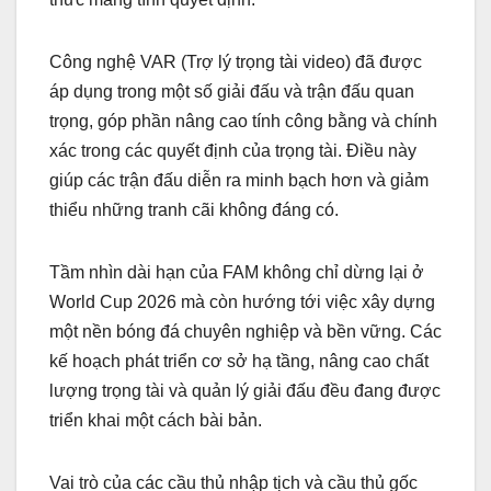
Công nghệ VAR (Trợ lý trọng tài video) đã được
áp dụng trong một số giải đấu và trận đấu quan
trọng, góp phần nâng cao tính công bằng và chính
xác trong các quyết định của trọng tài. Điều này
giúp các trận đấu diễn ra minh bạch hơn và giảm
thiểu những tranh cãi không đáng có.
Tầm nhìn dài hạn của FAM không chỉ dừng lại ở
World Cup 2026 mà còn hướng tới việc xây dựng
một nền bóng đá chuyên nghiệp và bền vững. Các
kế hoạch phát triển cơ sở hạ tầng, nâng cao chất
lượng trọng tài và quản lý giải đấu đều đang được
triển khai một cách bài bản.
Vai trò của các cầu thủ nhập tịch và cầu thủ gốc