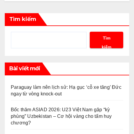
Tìm kiếm
Tìm
kiếm
Bài viết mới
Paraguay làm nên lịch sử: Hạ gục ‘cỗ xe tăng’ Đức
ngay từ vòng knock-out
Bốc thăm ASIAD 2026: U23 Việt Nam gặp “kỳ
phùng” Uzbekistan – Cơ hội vàng cho tấm huy
chương?