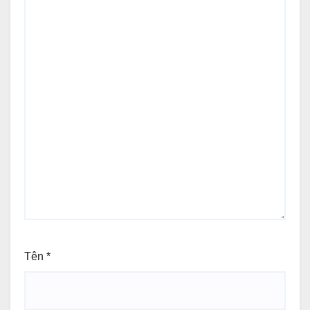
Tên
*