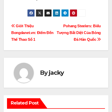
Điều
Giới Thiệu
Pohang Steelers: Biểu
Bongdanet.vn: Điểm Đến
Tượng Bất Diệt Của Bóng
hướng
Thể Thao Số 1
Đá Hàn Quốc
bài
viết
By
jacky
Related Post