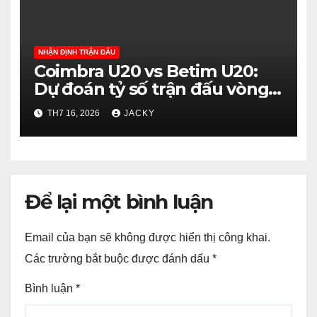
NHẬN ĐỊNH TRẬN ĐẤU
Coimbra U20 vs Betim U20:
Dự đoán tỷ số trận đấu vòng
Winners Stage giải Mineiro
TH7 16, 2026
JACKY
U20
Để lại một bình luận
Email của bạn sẽ không được hiển thị công khai.
Các trường bắt buộc được đánh dấu
*
Bình luận
*