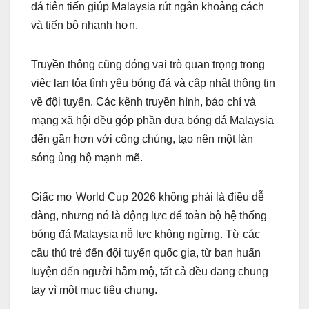
đá tiên tiến giúp Malaysia rút ngắn khoảng cách
và tiến bộ nhanh hơn.
Truyền thông cũng đóng vai trò quan trọng trong
việc lan tỏa tình yêu bóng đá và cập nhật thông tin
về đội tuyển. Các kênh truyền hình, báo chí và
mạng xã hội đều góp phần đưa bóng đá Malaysia
đến gần hơn với công chúng, tạo nên một làn
sóng ủng hộ mạnh mẽ.
Giấc mơ World Cup 2026 không phải là điều dễ
dàng, nhưng nó là động lực để toàn bộ hệ thống
bóng đá Malaysia nỗ lực không ngừng. Từ các
cầu thủ trẻ đến đội tuyển quốc gia, từ ban huấn
luyện đến người hâm mộ, tất cả đều đang chung
tay vì một mục tiêu chung.