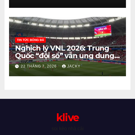
bạc?
TIN TỨC BÓNG ĐÁ
Nghịch lý VNL 2026: Trung
Quốc “đội sổ” vẫn ung dung
dự vòng chung kết, Canada
22 THÁNG 7, 2026
JACKY
ôm hận xuống hạng
klive
soi kèo nhà cái