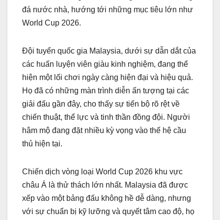
đá nước nhà, hướng tới những mục tiêu lớn như
World Cup 2026.
Đội tuyển quốc gia Malaysia, dưới sự dẫn dắt của
các huấn luyện viên giàu kinh nghiệm, đang thể
hiện một lối chơi ngày càng hiện đại và hiệu quả.
Họ đã có những màn trình diễn ấn tượng tại các
giải đấu gần đây, cho thấy sự tiến bộ rõ rệt về
chiến thuật, thể lực và tinh thần đồng đội. Người
hâm mộ đang đặt nhiều kỳ vọng vào thế hệ cầu
thủ hiện tại.
Chiến dịch vòng loại World Cup 2026 khu vực
châu Á là thử thách lớn nhất. Malaysia đã được
xếp vào một bảng đấu không hề dễ dàng, nhưng
với sự chuẩn bị kỹ lưỡng và quyết tâm cao độ, họ