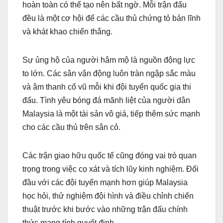
hoàn toàn có thể tạo nên bất ngờ. Mỗi trận đấu
đều là một cơ hội để các cầu thủ chứng tỏ bản lĩnh
và khát khao chiến thắng.
Sự ủng hộ của người hâm mộ là nguồn động lực
to lớn. Các sân vận động luôn tràn ngập sắc màu
và âm thanh cổ vũ mỗi khi đội tuyển quốc gia thi
đấu. Tình yêu bóng đá mãnh liệt của người dân
Malaysia là một tài sản vô giá, tiếp thêm sức mạnh
cho các cầu thủ trên sân cỏ.
Các trận giao hữu quốc tế cũng đóng vai trò quan
trọng trong việc cọ xát và tích lũy kinh nghiệm. Đối
đầu với các đội tuyển mạnh hơn giúp Malaysia
học hỏi, thử nghiệm đội hình và điều chỉnh chiến
thuật trước khi bước vào những trận đấu chính
thức mang tính quyết định.