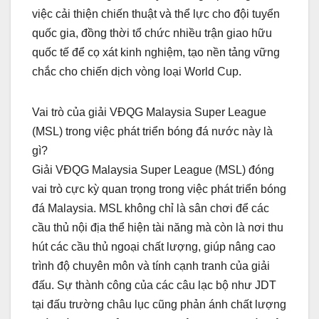
việc cải thiện chiến thuật và thể lực cho đội tuyển
quốc gia, đồng thời tổ chức nhiều trận giao hữu
quốc tế để cọ xát kinh nghiệm, tạo nền tảng vững
chắc cho chiến dịch vòng loại World Cup.
Vai trò của giải VĐQG Malaysia Super League
(MSL) trong việc phát triển bóng đá nước này là
gì?
Giải VĐQG Malaysia Super League (MSL) đóng
vai trò cực kỳ quan trọng trong việc phát triển bóng
đá Malaysia. MSL không chỉ là sân chơi để các
cầu thủ nội địa thể hiện tài năng mà còn là nơi thu
hút các cầu thủ ngoại chất lượng, giúp nâng cao
trình độ chuyên môn và tính cạnh tranh của giải
đấu. Sự thành công của các câu lạc bộ như JDT
tại đấu trường châu lục cũng phản ánh chất lượng