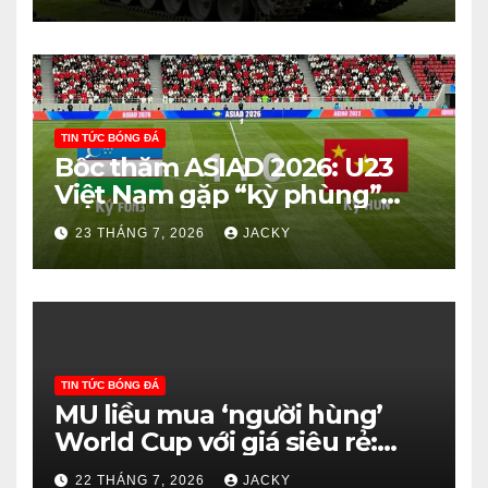
TIN TỨC BÓNG ĐÁ
Bốc thăm ASIAD 2026: U23
Việt Nam gặp “kỳ phùng”
Uzbekistan – Cơ hội vàng cho
23 THÁNG 7, 2026
JACKY
tấm huy chương?
TIN TỨC BÓNG ĐÁ
MU liều mua ‘người hùng’
World Cup với giá siêu rẻ:
Bước đi thông minh hay canh
22 THÁNG 7, 2026
JACKY