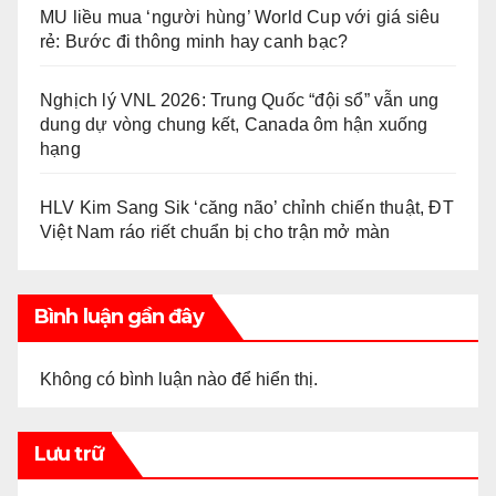
MU liều mua ‘người hùng’ World Cup với giá siêu
rẻ: Bước đi thông minh hay canh bạc?
Nghịch lý VNL 2026: Trung Quốc “đội sổ” vẫn ung
dung dự vòng chung kết, Canada ôm hận xuống
hạng
HLV Kim Sang Sik ‘căng não’ chỉnh chiến thuật, ĐT
Việt Nam ráo riết chuẩn bị cho trận mở màn
Bình luận gần đây
Không có bình luận nào để hiển thị.
Lưu trữ