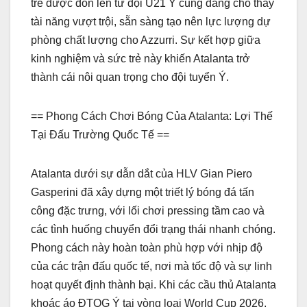
trẻ được đôn lên từ đội U21 Ý cũng đang cho thấy
tài năng vượt trội, sẵn sàng tạo nên lực lượng dự
phòng chất lượng cho Azzurri. Sự kết hợp giữa
kinh nghiệm và sức trẻ này khiến Atalanta trở
thành cái nôi quan trọng cho đội tuyển Ý.
== Phong Cách Chơi Bóng Của Atalanta: Lợi Thế
Tại Đấu Trường Quốc Tế ==
Atalanta dưới sự dẫn dắt của HLV Gian Piero
Gasperini đã xây dựng một triết lý bóng đá tấn
công đặc trưng, với lối chơi pressing tầm cao và
các tình huống chuyển đổi trạng thái nhanh chóng.
Phong cách này hoàn toàn phù hợp với nhịp độ
của các trận đấu quốc tế, nơi mà tốc độ và sự linh
hoạt quyết định thành bại. Khi các cầu thủ Atalanta
khoác áo ĐTQG Ý tại vòng loại World Cup 2026,