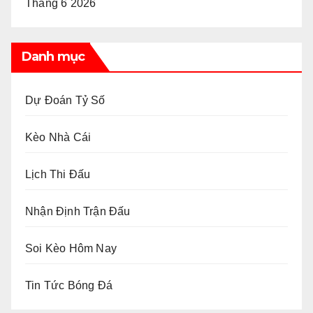
Tháng 6 2026
Danh mục
Dự Đoán Tỷ Số
Kèo Nhà Cái
Lịch Thi Đấu
Nhận Định Trận Đấu
Soi Kèo Hôm Nay
Tin Tức Bóng Đá