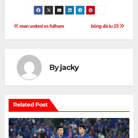
Điều
man united vs fulham
bóng đá lu 23
hướng
bài
viết
By
jacky
Related Post