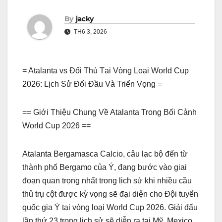
By
jacky
TH6 3, 2026
= Atalanta vs Đối Thủ Tại Vòng Loại World Cup
2026: Lịch Sử Đối Đầu Và Triển Vọng =
== Giới Thiệu Chung Về Atalanta Trong Bối Cảnh
World Cup 2026 ==
Atalanta Bergamasca Calcio, câu lạc bộ đến từ
thành phố Bergamo của Ý, đang bước vào giai
đoạn quan trọng nhất trong lịch sử khi nhiều cầu
thủ trụ cột được kỳ vọng sẽ đại diện cho Đội tuyển
quốc gia Ý tại vòng loại World Cup 2026. Giải đấu
lần thứ 23 trong lịch sử sẽ diễn ra tại Mỹ, Mexico