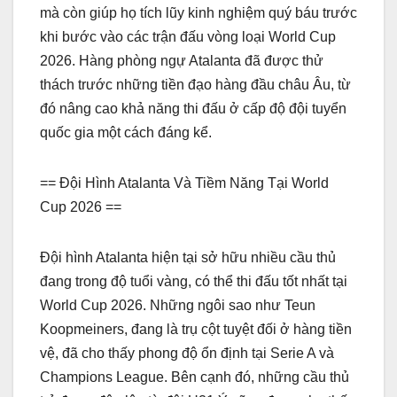
mà còn giúp họ tích lũy kinh nghiệm quý báu trước
khi bước vào các trận đấu vòng loại World Cup
2026. Hàng phòng ngự Atalanta đã được thử
thách trước những tiền đạo hàng đầu châu Âu, từ
đó nâng cao khả năng thi đấu ở cấp độ đội tuyển
quốc gia một cách đáng kể.
== Đội Hình Atalanta Và Tiềm Năng Tại World
Cup 2026 ==
Đội hình Atalanta hiện tại sở hữu nhiều cầu thủ
đang trong độ tuổi vàng, có thể thi đấu tốt nhất tại
World Cup 2026. Những ngôi sao như Teun
Koopmeiners, đang là trụ cột tuyệt đối ở hàng tiền
vệ, đã cho thấy phong độ ổn định tại Serie A và
Champions League. Bên cạnh đó, những cầu thủ