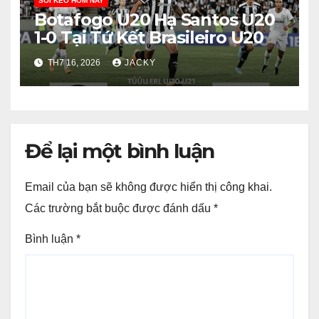
SOI KÈO HÔM NAY
Botafogo U20 Hạ Santos U20
1-0 Tại Tứ Kết Brasileiro U20
TH7 16, 2026
JACKY
Để lại một bình luận
Email của bạn sẽ không được hiển thị công khai.
Các trường bắt buộc được đánh dấu
*
Bình luận
*