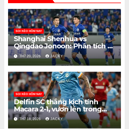
SOI KÈO HÔM NAY
Shanghai Shenhua vs
Qingdao Jonoon: Phân tích và
dự đoán vòng 1/16 FA Cup
TH7 20, 2026
JACKY
Trung Quốc
SOI KÈO HÔM NAY
Delfin SC thắng kịch tính
Macara 2-1, vươn lên trong
cuộc đua trụ hạng Liga Pro
TH7 18, 2026
JACKY