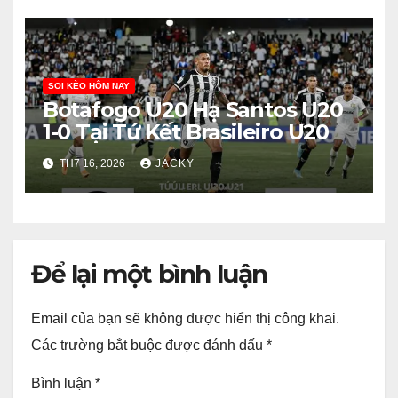
SOI KÈO HÔM NAY
Botafogo U20 Hạ Santos U20
1-0 Tại Tứ Kết Brasileiro U20
TH7 16, 2026
JACKY
Để lại một bình luận
Email của bạn sẽ không được hiển thị công khai.
Các trường bắt buộc được đánh dấu
*
Bình luận
*