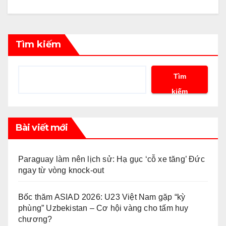
Tìm kiếm
Tìm
kiếm
Bài viết mới
Paraguay làm nên lịch sử: Hạ gục ‘cỗ xe tăng’ Đức
ngay từ vòng knock-out
Bốc thăm ASIAD 2026: U23 Việt Nam gặp “kỳ
phùng” Uzbekistan – Cơ hội vàng cho tấm huy
chương?