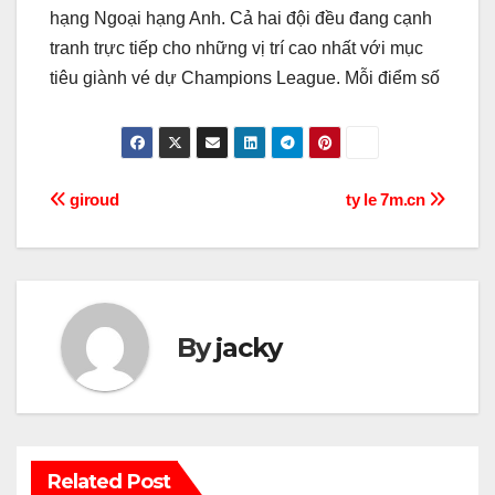
hạng Ngoại hạng Anh. Cả hai đội đều đang cạnh
tranh trực tiếp cho những vị trí cao nhất với mục
tiêu giành vé dự Champions League. Mỗi điểm số
Điều
giroud
ty le 7m.cn
hướng
bài
viết
By
jacky
Related Post