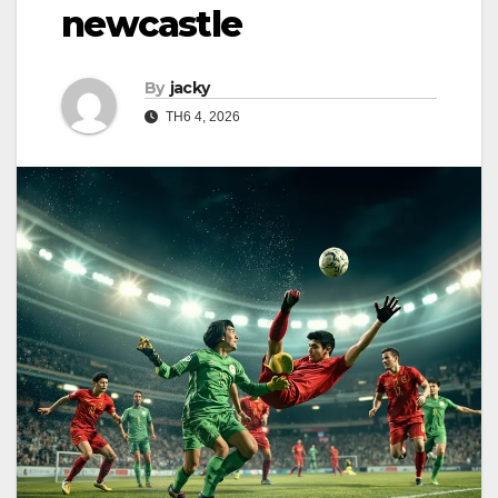
newcastle
By
jacky
TH6 4, 2026