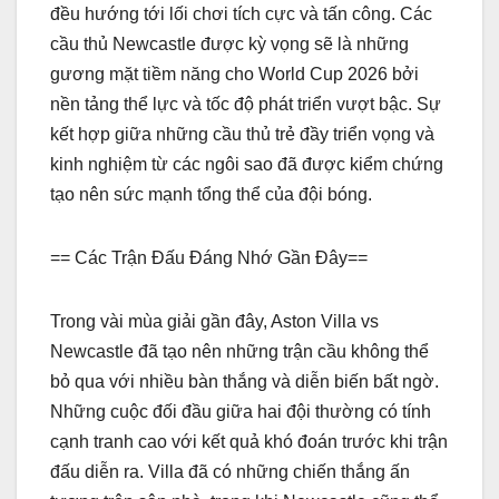
đều hướng tới lối chơi tích cực và tấn công. Các
cầu thủ Newcastle được kỳ vọng sẽ là những
gương mặt tiềm năng cho World Cup 2026 bởi
nền tảng thể lực và tốc độ phát triển vượt bậc. Sự
kết hợp giữa những cầu thủ trẻ đầy triển vọng và
kinh nghiệm từ các ngôi sao đã được kiểm chứng
tạo nên sức mạnh tổng thể của đội bóng.
== Các Trận Đấu Đáng Nhớ Gần Đây==
Trong vài mùa giải gần đây, Aston Villa vs
Newcastle đã tạo nên những trận cầu không thể
bỏ qua với nhiều bàn thắng và diễn biến bất ngờ.
Những cuộc đối đầu giữa hai đội thường có tính
cạnh tranh cao với kết quả khó đoán trước khi trận
đấu diễn ra. Villa đã có những chiến thắng ấn