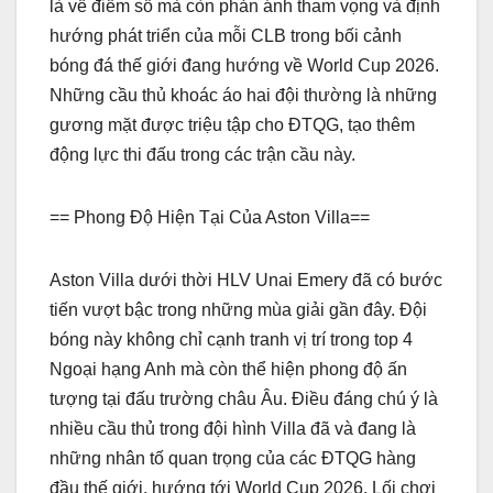
là về điểm số mà còn phản ánh tham vọng và định
hướng phát triển của mỗi CLB trong bối cảnh
bóng đá thế giới đang hướng về World Cup 2026.
Những cầu thủ khoác áo hai đội thường là những
gương mặt được triệu tập cho ĐTQG, tạo thêm
động lực thi đấu trong các trận cầu này.
== Phong Độ Hiện Tại Của Aston Villa==
Aston Villa dưới thời HLV Unai Emery đã có bước
tiến vượt bậc trong những mùa giải gần đây. Đội
bóng này không chỉ cạnh tranh vị trí trong top 4
Ngoại hạng Anh mà còn thể hiện phong độ ấn
tượng tại đấu trường châu Âu. Điều đáng chú ý là
nhiều cầu thủ trong đội hình Villa đã và đang là
những nhân tố quan trọng của các ĐTQG hàng
đầu thế giới, hướng tới World Cup 2026. Lối chơi