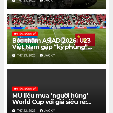
TH7 23, 2026
JACKY
TIN TỨC BÓNG ĐÁ
Bốc thăm ASIAD 2026: U23
Việt Nam gặp “kỳ phùng”
Uzbekistan – Cơ hội vàng cho
TH7 23, 2026
JACKY
tấm huy chương?
TIN TỨC BÓNG ĐÁ
MU liều mua ‘người hùng’
World Cup với giá siêu rẻ:
Bước đi thông minh hay canh
TH7 22, 2026
JACKY