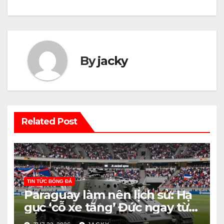
hướng
bài
viết
By
jacky
Related Post
TIN TỨC BÓNG ĐÁ
Paraguay làm nên lịch sử: Hạ
gục ‘cỗ xe tăng’ Đức ngay từ
vòng knock-out