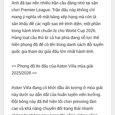
Anh đã tạo nên nhiều trận cầu đáng nhớ tại sân
chơi Premier League. Trận đấu này không chỉ
mang ý nghĩa về mặt bảng xếp hạng mà còn là
sân khấu để các ngôi sao trẻ trình diện, một phần
trong hành trình chuẩn bị cho World Cup 2026.
Hàng loạt cầu thủ từ cả hai phía đang nỗ lực thể
hiện phong độ để có tên trong danh sách đội tuyển
quốc gia tham dự giải đấu lớn nhất hành tinh.
== Phong độ thi đấu của Aston Villa mùa giải
2025/2026 ==
Aston Villa đang có khởi đầu ấn tượng ở mùa giải
này dưới sự dẫn dắt của huấn luyện viên trưởng.
Đội bóng này đã thể hiện lối chơi pressing tầm
cao và khả năng chuyển đổi trạng thái nhanh