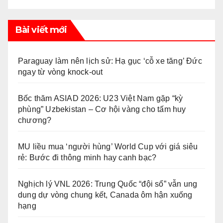
Bài viết mới
Paraguay làm nên lịch sử: Hạ gục ‘cỗ xe tăng’ Đức
ngay từ vòng knock-out
Bốc thăm ASIAD 2026: U23 Việt Nam gặp “kỳ
phùng” Uzbekistan – Cơ hội vàng cho tấm huy
chương?
MU liều mua ‘người hùng’ World Cup với giá siêu
rẻ: Bước đi thông minh hay canh bạc?
Nghịch lý VNL 2026: Trung Quốc “đội sổ” vẫn ung
dung dự vòng chung kết, Canada ôm hận xuống
hạng