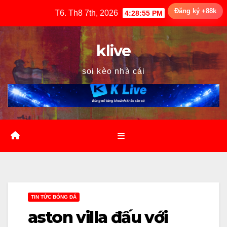
Skip
Đăng ký +88k
T6. Th8 7th, 2026
4:28:55 PM
to
content
klive
soi kèo nhà cái
TIN TỨC BÓNG ĐÁ
aston villa đấu với