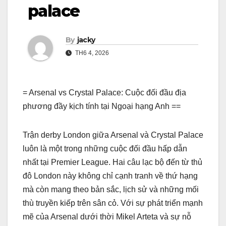
palace
By
jacky
TH6 4, 2026
= Arsenal vs Crystal Palace: Cuộc đối đầu địa
phương đầy kịch tính tại Ngoại hạng Anh ==
Trận derby London giữa Arsenal và Crystal Palace
luôn là một trong những cuộc đối đầu hấp dẫn
nhất tại Premier League. Hai câu lạc bộ đến từ thủ
đô London này không chỉ cạnh tranh về thứ hạng
mà còn mang theo bản sắc, lịch sử và những mối
thù truyền kiếp trên sân cỏ. Với sự phát triển mạnh
mẽ của Arsenal dưới thời Mikel Arteta và sự nỗ