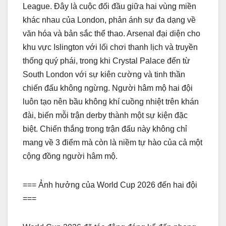
League. Đây là cuộc đối đầu giữa hai vùng miền
khác nhau của London, phản ánh sự đa dạng về
văn hóa và bản sắc thể thao. Arsenal đại diện cho
khu vực Islington với lối chơi thanh lịch và truyền
thống quý phái, trong khi Crystal Palace đến từ
South London với sự kiên cường và tinh thần
chiến đấu không ngừng. Người hâm mộ hai đội
luôn tạo nên bầu không khí cuồng nhiệt trên khán
đài, biến mỗi trận derby thành một sự kiện đặc
biệt. Chiến thắng trong trận đấu này không chỉ
mang về 3 điểm mà còn là niềm tự hào của cả một
cộng đồng người hâm mộ.
=== Ảnh hưởng của World Cup 2026 đến hai đội
===