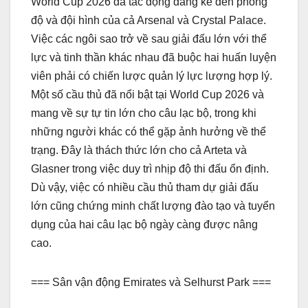
World Cup 2026 đã tác động đáng kể đến phong
độ và đội hình của cả Arsenal và Crystal Palace.
Việc các ngôi sao trở về sau giải đấu lớn với thể
lực và tinh thần khác nhau đã buộc hai huấn luyện
viên phải có chiến lược quản lý lực lượng hợp lý.
Một số cầu thủ đã nổi bật tại World Cup 2026 và
mang về sự tự tin lớn cho câu lạc bộ, trong khi
những người khác có thể gặp ảnh hưởng về thể
trạng. Đây là thách thức lớn cho cả Arteta và
Glasner trong việc duy trì nhịp độ thi đấu ổn định.
Dù vậy, việc có nhiều cầu thủ tham dự giải đấu
lớn cũng chứng minh chất lượng đào tạo và tuyển
dụng của hai câu lạc bộ ngày càng được nâng
cao.
=== Sân vận động Emirates và Selhurst Park ===