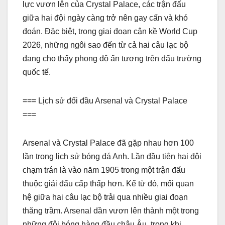
lực vươn lên của Crystal Palace, các trận đấu
giữa hai đội ngày càng trở nên gay cấn và khó
đoán. Đặc biệt, trong giai đoạn cận kề World Cup
2026, những ngôi sao đến từ cả hai câu lạc bộ
đang cho thấy phong độ ấn tượng trên đấu trường
quốc tế.
=== Lịch sử đối đầu Arsenal và Crystal Palace
===
Arsenal và Crystal Palace đã gặp nhau hơn 100
lần trong lịch sử bóng đá Anh. Lần đầu tiên hai đội
chạm trán là vào năm 1905 trong một trận đấu
thuộc giải đấu cấp thấp hơn. Kể từ đó, mối quan
hệ giữa hai câu lạc bộ trải qua nhiều giai đoạn
thăng trầm. Arsenal dần vươn lên thành một trong
những đội bóng hàng đầu châu Âu, trong khi