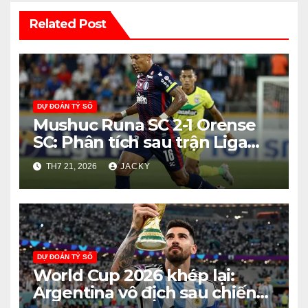
Related Post
DỰ ĐOÁN TỶ SỐ
Mushuc Runa SC 2-1 Orense
SC: Phân tích sau trận Liga
Pro
TH7 21, 2026
JACKY
DỰ ĐOÁN TỶ SỐ
World Cup 2026 khép lại:
Argentina vô địch sau chiến