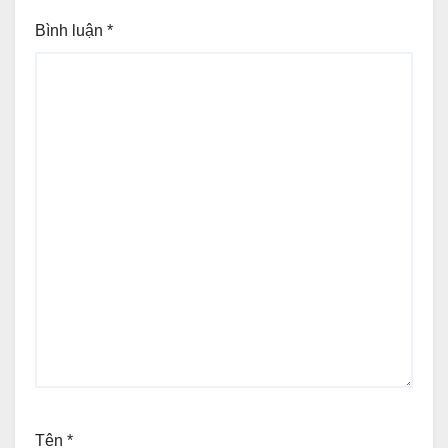
Bình luận
*
Tên
*