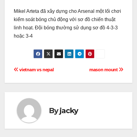
Mikel Arteta đã xây dựng cho Arsenal một lối chơi
kiểm soát bóng chủ động với sơ đồ chiến thuật
linh hoạt. Đội bóng thường sử dụng sơ đồ 4-3-3
hoặc 3-4
Điều
vietnam vs nepal
mason mount
hướng
bài
viết
By
jacky