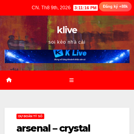
Skip
Đăng ký +88k
CN. Th8 9th, 2026
3:11:17 PM
to
content
klive
soi kèo nhà cái
DỰ ĐOÁN TỶ SỐ
arsenal – crystal