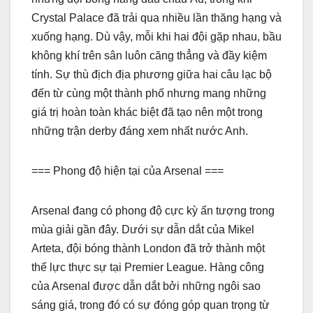
Crystal Palace đã trải qua nhiều lần thăng hạng và
xuống hạng. Dù vậy, mỗi khi hai đội gặp nhau, bầu
không khí trên sân luôn căng thẳng và đầy kiệm
tính. Sự thù địch địa phương giữa hai câu lạc bộ
đến từ cùng một thành phố nhưng mang những
giá trị hoàn toàn khác biệt đã tạo nên một trong
những trận derby đáng xem nhất nước Anh.
=== Phong độ hiện tại của Arsenal ===
Arsenal đang có phong độ cực kỳ ấn tượng trong
mùa giải gần đây. Dưới sự dẫn dắt của Mikel
Arteta, đội bóng thành London đã trở thành một
thế lực thực sự tại Premier League. Hàng công
của Arsenal được dẫn dắt bởi những ngôi sao
sáng giá, trong đó có sự đóng góp quan trọng từ