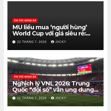
TIN TỨC BÓNG ĐÁ
MU liều mua ‘người hùng’
World Cup với giá siêu rẻ:
Bước đi thông minh hay canh
22 THÁNG 7, 2026
JACKY
bạc?
TIN TỨC BÓNG ĐÁ
Nghịch lý VNL 2026: Trung
Quốc “đội sổ” vẫn ung dung
dự vòng chung kết, Canada
22 THÁNG 7, 2026
JACKY
ôm hận xuống hạng