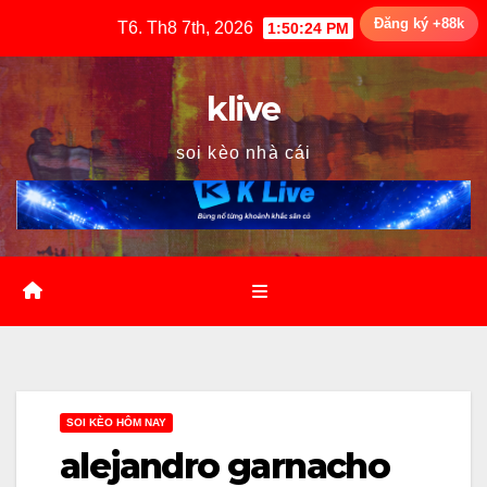
Skip
Đăng ký +88k
T6. Th8 7th, 2026
1:50:25 PM
to
content
klive
soi kèo nhà cái
SOI KÈO HÔM NAY
alejandro garnacho