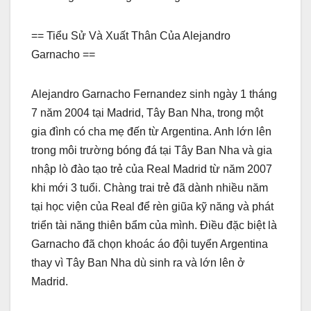
== Tiểu Sử Và Xuất Thân Của Alejandro
Garnacho ==
Alejandro Garnacho Fernandez sinh ngày 1 tháng
7 năm 2004 tại Madrid, Tây Ban Nha, trong một
gia đình có cha mẹ đến từ Argentina. Anh lớn lên
trong môi trường bóng đá tại Tây Ban Nha và gia
nhập lò đào tạo trẻ của Real Madrid từ năm 2007
khi mới 3 tuổi. Chàng trai trẻ đã dành nhiều năm
tại học viện của Real để rèn giũa kỹ năng và phát
triển tài năng thiên bẩm của mình. Điều đặc biệt là
Garnacho đã chọn khoác áo đội tuyển Argentina
thay vì Tây Ban Nha dù sinh ra và lớn lên ở
Madrid.