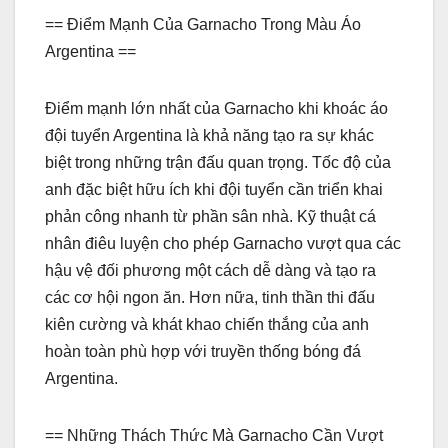
== Điểm Mạnh Của Garnacho Trong Màu Áo
Argentina ==
Điểm mạnh lớn nhất của Garnacho khi khoác áo
đội tuyển Argentina là khả năng tạo ra sự khác
biệt trong những trận đấu quan trọng. Tốc độ của
anh đặc biệt hữu ích khi đội tuyển cần triển khai
phản công nhanh từ phần sân nhà. Kỹ thuật cá
nhân điêu luyện cho phép Garnacho vượt qua các
hậu vệ đối phương một cách dễ dàng và tạo ra
các cơ hội ngon ăn. Hơn nữa, tinh thần thi đấu
kiên cường và khát khao chiến thắng của anh
hoàn toàn phù hợp với truyền thống bóng đá
Argentina.
== Những Thách Thức Mà Garnacho Cần Vượt