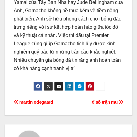
Yamal của Tây Ban Nha hay Jude Bellingham của
Anh, Garnacho không hề thua kém về tiềm năng
phát triển. Anh sở hữu phong cách chơi bóng đặc
trưng riêng với sự kết hợp hoàn hảo giữa tốc độ
và kỹ thuật cá nhân. Việc thi đấu tại Premier
League cũng giúp Garnacho tích lũy được kinh
nghiệm quý báu từ những trận cầu khắc nghiệt.
Nhiều chuyên gia bóng đá tin rằng anh hoàn toàn
có khả năng cạnh tranh vị trí
Điều
martin ødegaard
tỉ số trận mu
hướng
bài