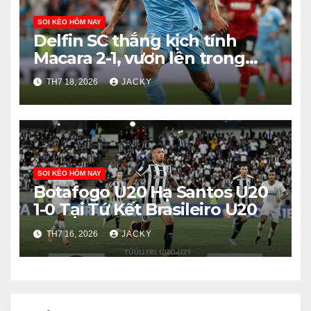
SOI KÈO HÔM NAY
Delfin SC thắng kịch tính
Macara 2-1, vươn lên trong
cuộc đua trụ hạng Liga Pro
TH7 18, 2026
JACKY
SOI KÈO HÔM NAY
Botafogo U20 Hạ Santos U20
1-0 Tại Tứ Kết Brasileiro U20
TH7 16, 2026
JACKY