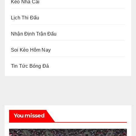
Kèo Nhà Cái
Lịch Thi Đấu
Nhận Định Trận Đấu
Soi Kèo Hôm Nay
Tin Tức Bóng Đá
You missed