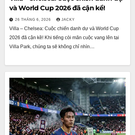
và World Cup 2026 đã cận kề!
26 THÁNG 6, 2026
JACKY
Villa – Chelsea: Cuộc chiến danh dự và World Cup
2026 đã cận kề! Khi tiếng còi mãn cuộc vang lên tại
Villa Park, chúng ta sẽ không chỉ nhìn…