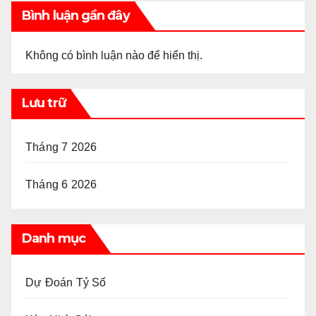
Bình luận gần đây
Không có bình luận nào để hiển thị.
Lưu trữ
Tháng 7 2026
Tháng 6 2026
Danh mục
Dự Đoán Tỷ Số