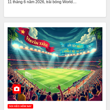
11 tháng 6 năm 2026, trái bóng World…
SOI KÈO HÔM NAY