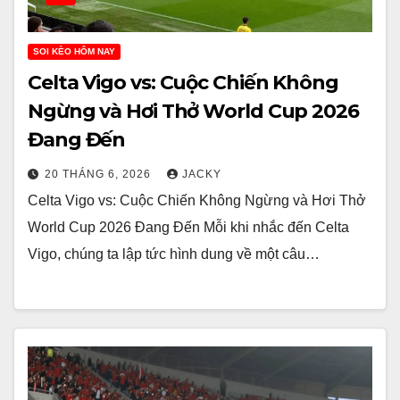
SOI KÈO HÔM NAY
Celta Vigo vs: Cuộc Chiến Không
Ngừng và Hơi Thở World Cup 2026
Đang Đến
20 THÁNG 6, 2026
JACKY
Celta Vigo vs: Cuộc Chiến Không Ngừng và Hơi Thở
World Cup 2026 Đang Đến Mỗi khi nhắc đến Celta
Vigo, chúng ta lập tức hình dung về một câu…