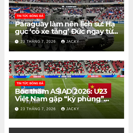
TIN TỨC BÓNG ĐÁ
Paraguay làm nên lịch sử: Hạ
gục ‘cỗ xe tăng’ Đức ngay từ
vòng knock-out
23 THÁNG 7, 2026
JACKY
TIN TỨC BÓNG ĐÁ
Bốc thăm ASIAD 2026: U23
Việt Nam gặp “kỳ phùng”
Uzbekistan – Cơ hội vàng cho
23 THÁNG 7, 2026
JACKY
tấm huy chương?