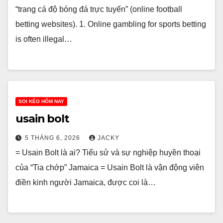
“trang cá độ bóng đá trực tuyến” (online football
betting websites). 1. Online gambling for sports betting
is often illegal…
SOI KÈO HÔM NAY
usain bolt
5 THÁNG 6, 2026
JACKY
= Usain Bolt là ai? Tiểu sử và sự nghiệp huyền thoại
của “Tia chớp” Jamaica = Usain Bolt là vận động viên
điền kinh người Jamaica, được coi là…