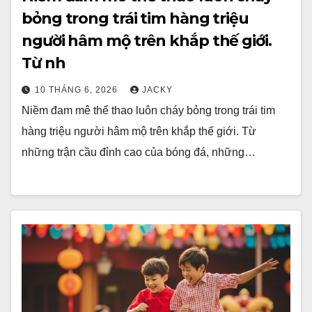
bỏng trong trái tim hàng triệu
người hâm mộ trên khắp thế giới.
Từ nh
10 THÁNG 6, 2026
JACKY
Niềm đam mê thể thao luôn cháy bỏng trong trái tim
hàng triệu người hâm mộ trên khắp thế giới. Từ
những trận cầu đỉnh cao của bóng đá, những…