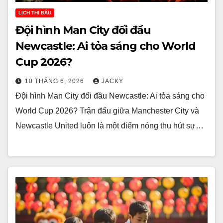
LỊCH THI ĐẤU
Đội hình Man City đối đầu
Newcastle: Ai tỏa sáng cho World
Cup 2026?
10 THÁNG 6, 2026
JACKY
Đội hình Man City đối đầu Newcastle: Ai tỏa sáng cho
World Cup 2026? Trận đấu giữa Manchester City và
Newcastle United luôn là một điểm nóng thu hút sự…