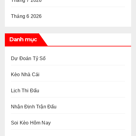
Tháng 7 2026
Tháng 6 2026
Danh mục
Dự Đoán Tỷ Số
Kèo Nhà Cái
Lịch Thi Đấu
Nhận Định Trận Đấu
Soi Kèo Hôm Nay