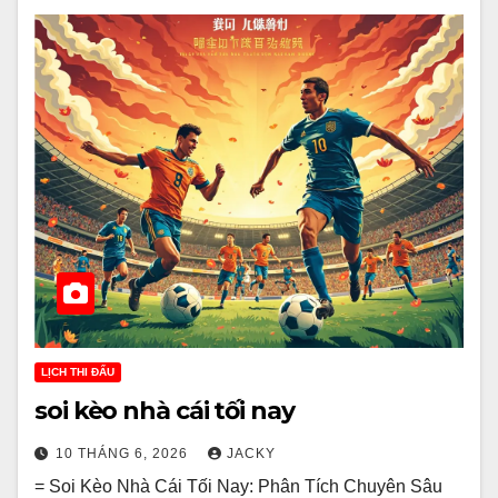
LỊCH THI ĐẤU
soi kèo nhà cái tối nay
10 THÁNG 6, 2026
JACKY
= Soi Kèo Nhà Cái Tối Nay: Phân Tích Chuyên Sâu