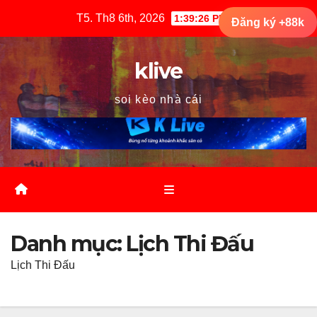
Skip
T5. Th8 6th, 2026
1:39:27 PM
Đăng ký +88k
to
content
klive
soi kèo nhà cái
Danh mục:
Lịch Thi Đấu
Lịch Thi Đấu