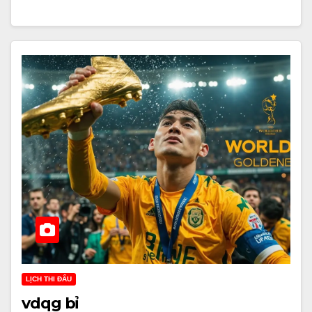
LỊCH THI ĐẤU
vdqg bỉ