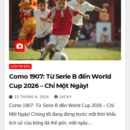
LỊCH THI ĐẤU
Como 1907: Từ Serie B đến World
Cup 2026 – Chỉ Một Ngày!
10 THÁNG 6, 2026
JACKY
Como 1907: Từ Serie B đến World Cup 2026 – Chỉ
Một Ngày! Chúng tôi đang đứng trước một thời khắc
lịch sử của bóng đá thế giới, một ngày…