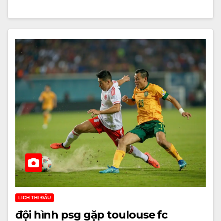
LỊCH THI ĐẤU
đội hình psg gặp toulouse fc