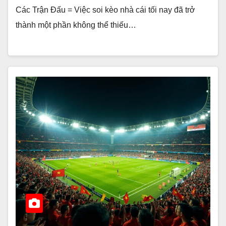
Các Trận Đấu = Việc soi kèo nhà cái tối nay đã trở
thành một phần không thể thiếu…