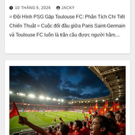
10 THÁNG 6, 2026
JACKY
= Đội Hình PSG Gặp Toulouse FC: Phân Tích Chi Tiết
Chiến Thuật = Cuộc đối đầu giữa Paris Saint-Germain
và Toulouse FC luôn là trận cầu được người hâm…