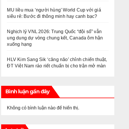
MU liều mua ‘người hùng’ World Cup với giá
siêu rẻ: Bước đi thông minh hay canh bạc?
Nghịch lý VNL 2026: Trung Quốc “đội sổ” vẫn
ung dung dự vòng chung kết, Canada ôm hận
xuống hạng
HLV Kim Sang Sik ‘căng não’ chỉnh chiến thuật,
ĐT Việt Nam ráo riết chuẩn bị cho trận mở màn
Bình luận gần đây
Không có bình luận nào để hiển thị.