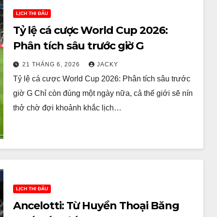
LỊCH THI ĐẤU
Tỷ lệ cá cược World Cup 2026:
Phân tích sâu trước giờ G
21 THÁNG 6, 2026
JACKY
Tỷ lệ cá cược World Cup 2026: Phân tích sâu trước
giờ G Chỉ còn đúng một ngày nữa, cả thế giới sẽ nín
thở chờ đợi khoảnh khắc lịch…
LỊCH THI ĐẤU
Ancelotti: Từ Huyền Thoại Băng