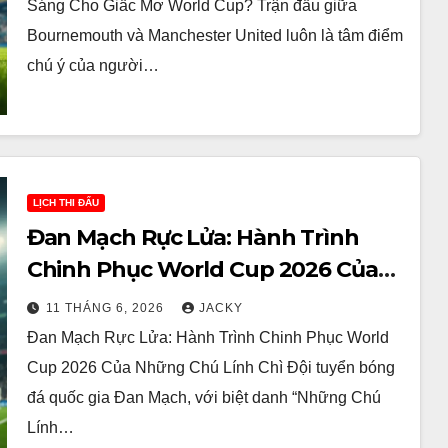
Sáng Cho Giấc Mơ World Cup? Trận đấu giữa
Bournemouth và Manchester United luôn là tâm điểm
chú ý của người…
LỊCH THI ĐẤU
Đan Mạch Rực Lửa: Hành Trình
Chinh Phục World Cup 2026 Của
Những Chú Lính Chì
11 THÁNG 6, 2026
JACKY
Đan Mạch Rực Lửa: Hành Trình Chinh Phục World
Cup 2026 Của Những Chú Lính Chì Đội tuyển bóng
đá quốc gia Đan Mạch, với biệt danh “Những Chú
Lính…