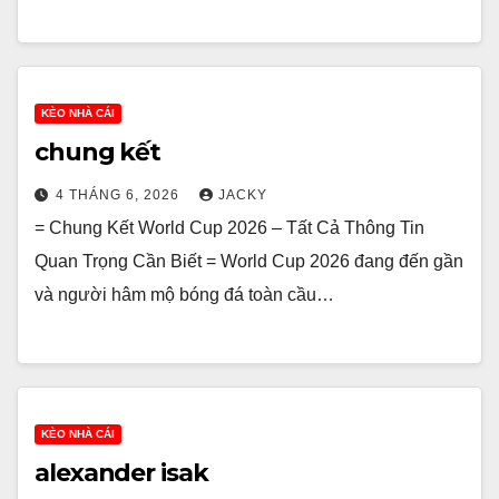
KÈO NHÀ CÁI
chung kết
4 THÁNG 6, 2026
JACKY
= Chung Kết World Cup 2026 – Tất Cả Thông Tin
Quan Trọng Cần Biết = World Cup 2026 đang đến gần
và người hâm mộ bóng đá toàn cầu…
KÈO NHÀ CÁI
alexander isak