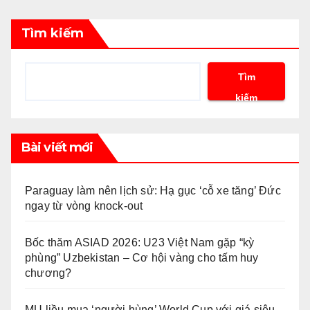
bài
Tìm kiếm
viết
Tìm
kiếm
Bài viết mới
Paraguay làm nên lịch sử: Hạ gục ‘cỗ xe tăng’ Đức
ngay từ vòng knock-out
Bốc thăm ASIAD 2026: U23 Việt Nam gặp “kỳ
phùng” Uzbekistan – Cơ hội vàng cho tấm huy
chương?
MU liều mua ‘người hùng’ World Cup với giá siêu