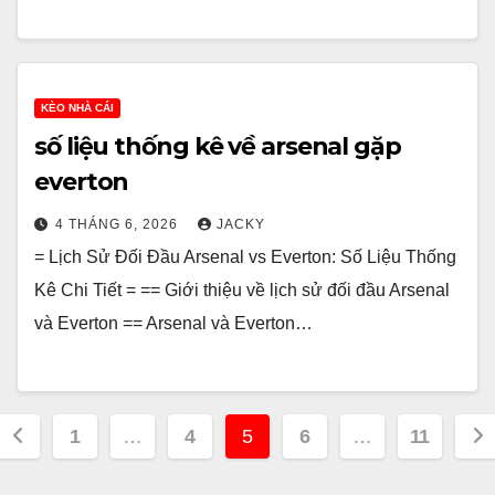
KÈO NHÀ CÁI
số liệu thống kê về arsenal gặp
everton
4 THÁNG 6, 2026
JACKY
= Lịch Sử Đối Đầu Arsenal vs Everton: Số Liệu Thống
Kê Chi Tiết = == Giới thiệu về lịch sử đối đầu Arsenal
và Everton == Arsenal và Everton…
Phân
1
…
4
5
6
…
11
trang